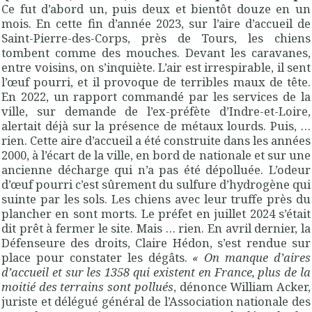
Ce fut d’abord un, puis deux et bientôt douze en un
mois. En cette fin d’année 2023, sur l’aire d’accueil de
Saint-Pierre-des-Corps, près de Tours, les chiens
tombent comme des mouches. Devant les caravanes,
entre voisins, on s’inquiète. L’air est irrespirable, il sent
l’œuf pourri, et il provoque de terribles maux de tête.
En 2022, un rapport commandé par les services de la
ville, sur demande de l’ex-préfète d’Indre-et-Loire,
alertait déjà sur la présence de métaux lourds. Puis, …
rien. Cette aire d’accueil a été construite dans les années
2000, à l’écart de la ville, en bord de nationale et sur une
ancienne décharge qui n’a pas été dépolluée. L’odeur
d’œuf pourri c’est sûrement du sulfure d’hydrogène qui
suinte par les sols. Les chiens avec leur truffe près du
plancher en sont morts. Le préfet en juillet 2024 s’était
dit prêt à fermer le site. Mais … rien. En avril dernier, la
Défenseure des droits, Claire Hédon, s’est rendue sur
place pour constater les dégâts.
« On manque d’aires
d’accueil et sur les 1358 qui existent en France, plus de la
moitié des terrains sont pollués
, dénonce William Acker,
juriste et délégué général de l’Association nationale des