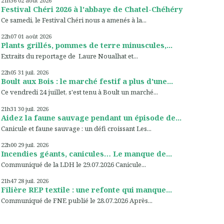
21h36
02
août 2026
Festival Chéri 2026 à l'abbaye de Chatel-Chéhéry
Ce samedi, le Festival Chéri nous a amenés à la...
22h07
01
août 2026
Plants grillés, pommes de terre minuscules,...
Extraits du reportage de Laure Noualhat et...
22h05
31
juil. 2026
Boult aux Bois : le marché festif a plus d'une...
Ce vendredi 24 juillet, s'est tenu à Boult un marché...
21h31
30
juil. 2026
Aidez la faune sauvage pendant un épisode de...
Canicule et faune sauvage : un défi croissant Les...
22h00
29
juil. 2026
Incendies géants, canicules… Le manque de...
Communiqué de la LDH le 29.07.2026 Canicule...
21h47
28
juil. 2026
Filière REP textile : une refonte qui manque...
Communiqué de FNE publié le 28.07.2026 Après...