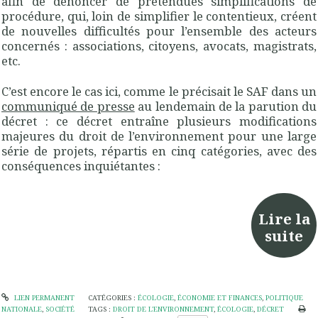
afin de dénoncer de prétendues simplifications de
procédure, qui, loin de simplifier le contentieux, créent
de nouvelles difficultés pour l’ensemble des acteurs
concernés : associations, citoyens, avocats, magistrats,
etc.
C’est encore le cas ici, comme le précisait le SAF dans un
communiqué de presse
au lendemain de la parution du
décret : ce décret entraîne plusieurs modifications
majeures du droit de l’environnement pour une large
série de projets, répartis en cinq catégories, avec des
conséquences inquiétantes :
Lire la
suite
LIEN PERMANENT
CATÉGORIES :
ÉCOLOGIE
,
ÉCONOMIE ET FINANCES
,
POLITIQUE
NATIONALE
,
SOCIÉTÉ
TAGS :
DROIT DE L'ENVIRONNEMENT
,
ÉCOLOGIE
,
DÉCRET