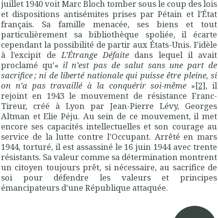
juillet 1940 voit Marc Bloch tomber sous le coup des lois
et dispositions antisémites prises par Pétain et l’État
français. Sa famille menacée, ses biens et tout
particulièrement sa bibliothèque spoliée, il écarte
cependant la possibilité de partir aux États-Unis. Fidèle
à l’excipit de
L’Étrange Défaite
dans lequel il avait
proclamé qu’«
il n’est pas de salut sans une part de
sacrifice ; ni de liberté nationale qui puisse être pleine, si
on n’a pas travaillé à la conquérir soi-même
»
[2]
, il
rejoint en 1943 le mouvement de résistance Franc-
Tireur, créé à Lyon par Jean-Pierre Lévy, Georges
Altman et Elie Péju. Au sein de ce mouvement, il met
encore ses capacités intellectuelles et son courage au
service de la lutte contre l’Occupant. Arrêté en mars
1944, torturé, il est assassiné le 16 juin 1944 avec trente
résistants. Sa valeur comme sa détermination montrent
un citoyen toujours prêt, si nécessaire, au sacrifice de
soi pour défendre les valeurs et principes
émancipateurs d’une République attaquée.