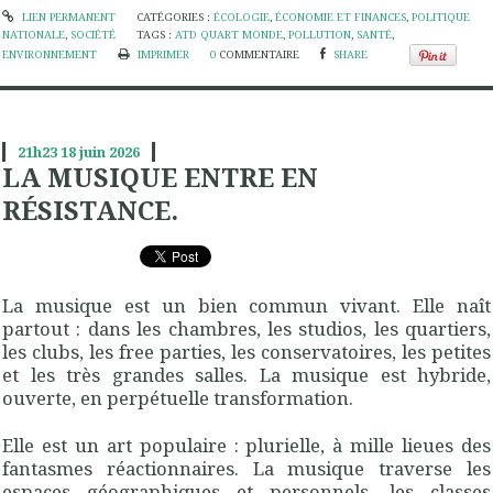
LIEN PERMANENT
CATÉGORIES :
ÉCOLOGIE
,
ÉCONOMIE ET FINANCES
,
POLITIQUE
NATIONALE
,
SOCIÉTÉ
TAGS :
ATD QUART MONDE
,
POLLUTION
,
SANTÉ
,
ENVIRONNEMENT
IMPRIMER
0
COMMENTAIRE
SHARE
21h23
18
juin 2026
LA MUSIQUE ENTRE EN
RÉSISTANCE.
La musique est un bien commun vivant. Elle naît
partout : dans les chambres, les studios, les quartiers,
les clubs, les free parties, les conservatoires, les petites
et les très grandes salles. La musique est hybride,
ouverte, en perpétuelle transformation.
Elle est un art populaire : plurielle, à mille lieues des
fantasmes réactionnaires. La musique traverse les
espaces géographiques et personnels, les classes