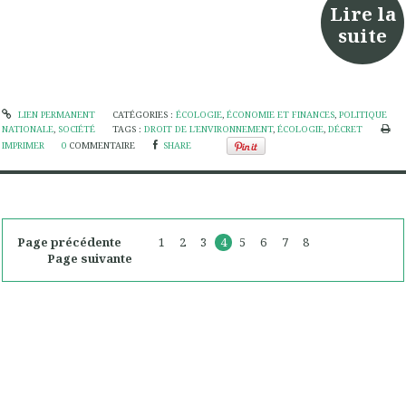
Lire la
suite
LIEN PERMANENT
CATÉGORIES :
ÉCOLOGIE
,
ÉCONOMIE ET FINANCES
,
POLITIQUE
NATIONALE
,
SOCIÉTÉ
TAGS :
DROIT DE L'ENVIRONNEMENT
,
ÉCOLOGIE
,
DÉCRET
IMPRIMER
0
COMMENTAIRE
SHARE
Page précédente
1
2
3
4
5
6
7
8
Page suivante