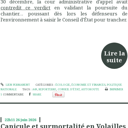
30 décembre, la cour administrative d’appel avait
contredit ce verdict
en validant la poursuite du
chantier… poussant dès lors les défenseurs de
l’environnement à saisir le Conseil d’État pour trancher.
Lire la
suite
LIEN PERMANENT
CATÉGORIES :
ÉCOLOGIE
,
ÉCONOMIE ET FINANCES
,
POLITIQUE
NATIONALE
TAGS :
A69
,
REPORTERRE
,
CONSEIL D'ÉTAT
,
AUTOROUTE
IMPRIMER
1
COMMENTAIRE
SHARE
22h11
26
juin 2026
Canicule et surmortalité en Volailles