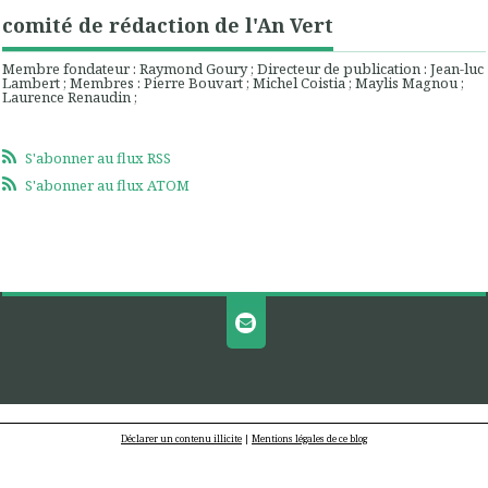
comité de rédaction de l'An Vert
Membre fondateur : Raymond Goury ; Directeur de publication : Jean-luc
Lambert ; Membres : Pierre Bouvart ; Michel Coistia ; Maylis Magnou ;
Laurence Renaudin ;
S'abonner au flux RSS
S'abonner au flux ATOM
Déclarer un contenu illicite
|
Mentions légales de ce blog