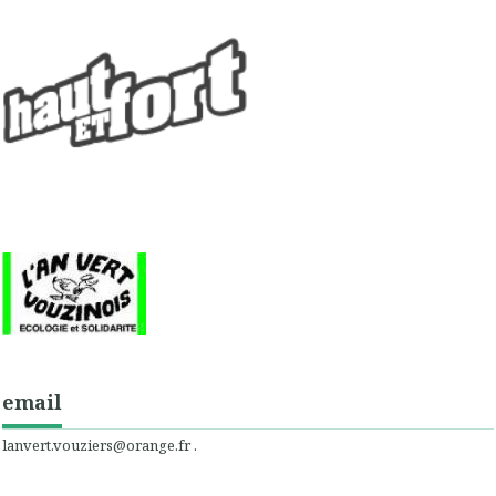
email
lanvert.vouziers@orange.fr .