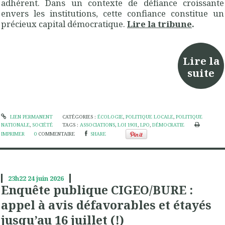
adhérent. Dans un contexte de défiance croissante
envers les institutions, cette confiance constitue un
précieux capital démocratique.
Lire la tribune
.
Lire la
suite
LIEN PERMANENT
CATÉGORIES :
ÉCOLOGIE
,
POLITIQUE LOCALE
,
POLITIQUE
NATIONALE
,
SOCIÉTÉ
TAGS :
ASSOCIATIONS
,
LOI 1901
,
LPO
,
DÉMOCRATIE
IMPRIMER
0
COMMENTAIRE
SHARE
23h22
24
juin 2026
Enquête publique CIGEO/BURE :
appel à avis défavorables et étayés
jusqu’au 16 juillet (!)