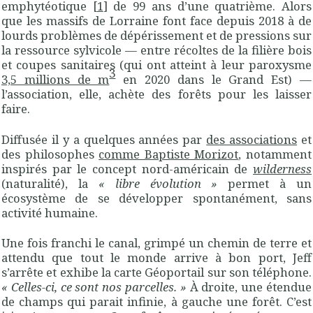
emphytéotique
[
1
]
de 99 ans d’une quatrième. Alors
que les massifs de Lorraine font face depuis 2018 à de
lourds problèmes de dépérissement et de pressions sur
la ressource sylvicole — entre récoltes de la filière bois
et coupes sanitaires (qui ont atteint à leur paroxysme
3
3,5 millions de m
en 2020 dans le Grand Est) —
l’association, elle, achète des forêts pour les laisser
faire.
Diffusée il y a quelques années par
des associations
et
des philosophes
comme Baptiste Morizot
, notamment
inspirés par le concept nord-américain de
wilderness
(naturalité), la
«
libre évolution
»
permet à un
écosystème de se développer spontanément, sans
activité humaine.
Une fois franchi le canal, grimpé un chemin de terre et
attendu que tout le monde arrive à bon port, Jeff
s’arrête et exhibe la carte Géoportail sur son téléphone.
«
Celles-ci, ce sont nos parcelles.
»
À droite, une étendue
de champs qui parait infinie, à gauche une forêt. C’est