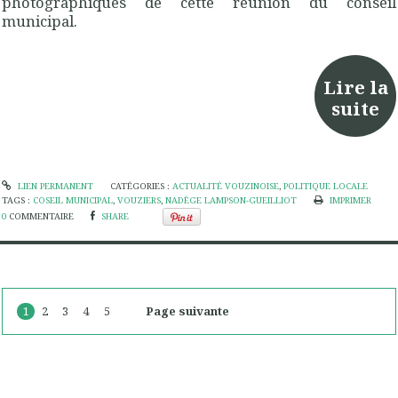
photographiques de cette réunion du conseil
municipal.
Lire la
suite
LIEN PERMANENT
CATÉGORIES :
ACTUALITÉ VOUZINOISE
,
POLITIQUE LOCALE
TAGS :
COSEIL MUNICIPAL
,
VOUZIERS
,
NADÈGE LAMPSON-GUEILLIOT
IMPRIMER
0
COMMENTAIRE
SHARE
1
2
3
4
5
Page suivante