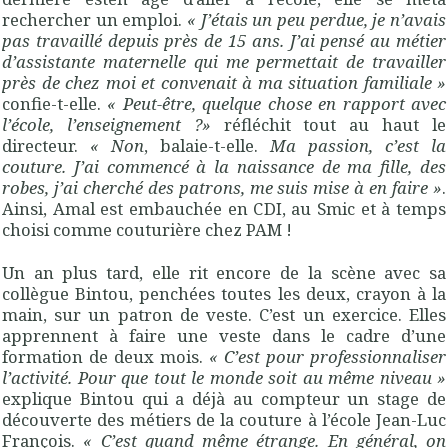
rechercher un emploi.
« J’étais un peu perdue, je n’avais
pas travaillé depuis près de 15 ans. J’ai pensé au métier
d’assistante maternelle qui me permettait de travailler
près de chez moi et convenait à ma situation familiale »
confie-t-elle.
« Peut-être, quelque chose en rapport avec
l’école, l’enseignement ?»
réfléchit tout au haut le
directeur.
« Non
, balaie-t-elle.
Ma passion, c’est la
couture. J’ai commencé à la naissance de ma fille, des
robes, j’ai cherché des patrons, me suis mise à en faire »
.
Ainsi, Amal est embauchée en CDI, au Smic et à temps
choisi comme couturière chez PAM !
Un an plus tard, elle rit encore de la scène avec sa
collègue Bintou, penchées toutes les deux, crayon à la
main, sur un patron de veste. C’est un exercice. Elles
apprennent à faire une veste dans le cadre d’une
formation de deux mois.
« C’est pour professionnaliser
l’activité. Pour que tout le monde soit au même niveau »
explique Bintou qui a déjà au compteur un stage de
découverte des métiers de la couture à l’école Jean-Luc
François.
« C’est quand même étrange. En général, on