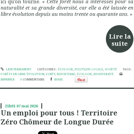
ici qu’on tourne.
«
Cette forêt nous a intéressés pour sa
naturalité et sa grande diversité, car elle a été laissée en
libre évolution depuis au moins trente ou quarante ans.
»
Lire la
suite
LIEN PERMANENT
CATÉGORIES :
ÉCOLOGIE
,
POLITIQUE LOCALE
,
SOCIÉTÉ
TAGS :
FORÊTS EN LIBRE ÉVOLUTION
,
FORÊT
,
REPORTERRE
,
ÉCOLOGIE
,
BIODIVERSITÉ
IMPRIMER
0
COMMENTAIRE
SHARE
21h01
07
mai 2026
Un emploi pour tous ! Territoire
Zéro Chômeur de Longue Durée