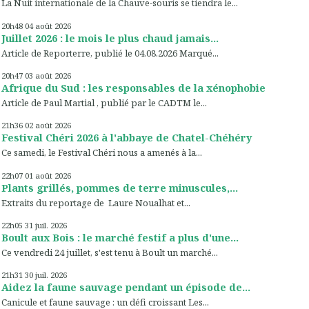
La Nuit internationale de la Chauve-souris se tiendra le...
20h48
04
août 2026
Juillet 2026 : le mois le plus chaud jamais...
Article de Reporterre, publié le 04.08.2026 Marqué...
20h47
03
août 2026
Afrique du Sud : les responsables de la xénophobie
Article de Paul Martial , publié par le CADTM le...
21h36
02
août 2026
Festival Chéri 2026 à l'abbaye de Chatel-Chéhéry
Ce samedi, le Festival Chéri nous a amenés à la...
22h07
01
août 2026
Plants grillés, pommes de terre minuscules,...
Extraits du reportage de Laure Noualhat et...
22h05
31
juil. 2026
Boult aux Bois : le marché festif a plus d'une...
Ce vendredi 24 juillet, s'est tenu à Boult un marché...
21h31
30
juil. 2026
Aidez la faune sauvage pendant un épisode de...
Canicule et faune sauvage : un défi croissant Les...