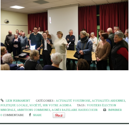
LIEN PERMANENT
CATÉGORIES :
ACTUALITÉ VOUZINOISE
,
ACTUALITÉS ARDENNES
,
POLITIQUE LOCALE
,
SOCIÉTÉ
,
SUR VOTRE AGENDA
TAGS :
VOUZIERS ÉLECTION
MNICIPALE
,
AMBITIONS COMMUNES
,
AGNÈS BAZELAIRE HAUDECOEUR
IMPRIMER
0
COMMENTAIRE
SHARE