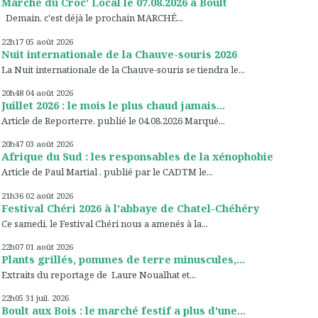
Marché du Croc' Local le 07.08.2026 à Boult
Demain, c'est déjà le prochain MARCHÉ...
22h17
05
août 2026
Nuit internationale de la Chauve-souris 2026
La Nuit internationale de la Chauve-souris se tiendra le...
20h48
04
août 2026
Juillet 2026 : le mois le plus chaud jamais...
Article de Reporterre, publié le 04.08.2026 Marqué...
20h47
03
août 2026
Afrique du Sud : les responsables de la xénophobie
Article de Paul Martial , publié par le CADTM le...
21h36
02
août 2026
Festival Chéri 2026 à l'abbaye de Chatel-Chéhéry
Ce samedi, le Festival Chéri nous a amenés à la...
22h07
01
août 2026
Plants grillés, pommes de terre minuscules,...
Extraits du reportage de Laure Noualhat et...
22h05
31
juil. 2026
Boult aux Bois : le marché festif a plus d'une...