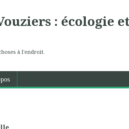
ouziers : écologie e
choses à l'endroit.
opos
lle