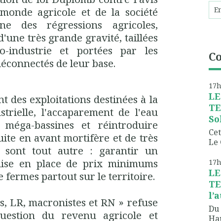
monde agricole et de la société
ine des régressions agricoles,
d'une très grande gravité, taillées
-industrie et portées par les
C
déconnectés de leur base.
17
LE
t des exploitations destinées à la
TE
trielle, l'accaparement de l'eau
So
 méga-bassines et réintroduire
Cet
uite en avant mortifère et de très
Le 
 sont tout autre : garantir un
ise en place de prix minimums
17
LE
de fermes partout sur le territoire.
TE
l’
tes, LR, macronistes et RN » refuse
Du 
question du revenu agricole et
Hau