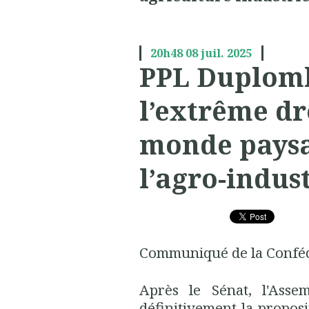
20h48
08
juil. 2025
PPL Duplomb 
l’extrême dro
monde paysa
l’agro-indus
Communiqué de la Conféd
Après le Sénat, l'Assem
définitivement la proposi