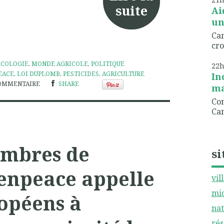
suite
Ai
un
Can
cro
ÉCOLOGIE
,
MONDE AGRICOLE
,
POLITIQUE
22
EACE
,
LOI DUPLOMB
,
PESTICIDES
,
AGRICULTURE
In
OMMENTAIRE
SHARE
ma
Com
Can
ombres de
si
eenpeace appelle
vil
mic
ropéens à
nat
rés