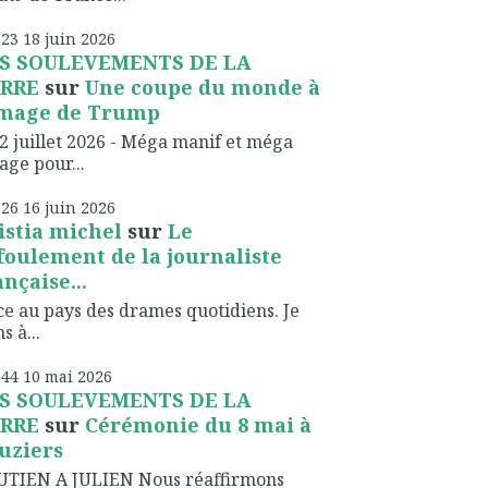
h23
18
juin 2026
S SOULEVEMENTS DE LA
RRE
sur
Une coupe du monde à
image de Trump
2 juillet 2026 - Méga manif et méga
lage pour...
h26
16
juin 2026
istia michel
sur
Le
foulement de la journaliste
ançaise...
ce au pays des drames quotidiens. Je
s à...
h44
10
mai 2026
S SOULEVEMENTS DE LA
RRE
sur
Cérémonie du 8 mai à
uziers
UTIEN A JULIEN Nous réaffirmons