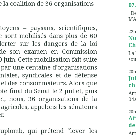
la coalition de 36 organisations
07
Dem
MA
toyens – paysans, scientifiques,
22
e sont mobilisés dans plus de 60
Nu
lerter sur les dangers de la loi
Ch
 de son examen en Commission
La 
 juin. Cette mobilisation fait suite
sou
 par une centaine d’organisations
20
tales, syndicales et de défense
Ju
s et des consommateurs. Alors que
ch
te final du Sénat le 2 juillet, puis
Art
let, nous, 36 organisations de la
04.
s agricoles, appelons les sénateurs
20
r.
Af
de
Duplomb, qui prétend “lever les
Art