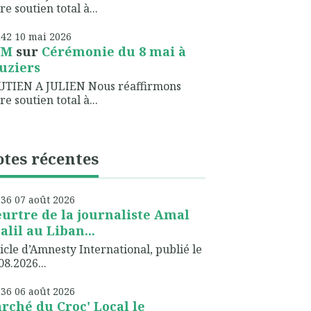
re soutien total à...
h42
10
mai 2026
NM
sur
Cérémonie du 8 mai à
uziers
UTIEN A JULIEN Nous réaffirmons
re soutien total à...
tes récentes
h36
07
août 2026
urtre de la journaliste Amal
alil au Liban...
icle d’Amnesty International, publié le
08.2026...
h36
06
août 2026
rché du Croc' Local le