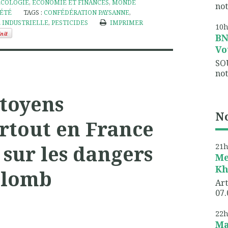
ÉCOLOGIE
,
ÉCONOMIE ET FINANCES
,
MONDE
not
IÉTÉ
TAGS :
CONFÉDÉRATION PAYSANNE
,
 INDUSTRIELLE
,
PESTICIDES
IMPRIMER
10
B
Vo
SO
not
itoyens
No
rtout en France
 sur les dangers
21
Me
Kh
plomb
Art
07.
22
Ma