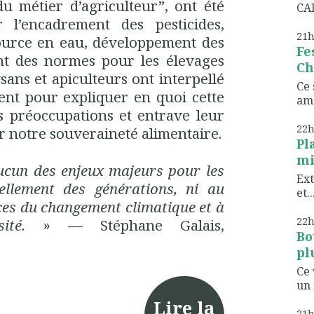
du métier d’agriculteur”, ont été
CAD
 l’encadrement des pesticides,
21
ource en eau, développement des
Fe
nt des normes pour les élevages
Ch
aysans et apiculteurs ont interpellé
Ce 
ent pour expliquer en quoi cette
ame
s préoccupations et entrave leur
22
r notre souveraineté alimentaire.
Pl
mi
aucun des enjeux majeurs pour les
Ext
llement des générations, ni au
et..
ces du changement climatique et à
22
ité.
» — Stéphane Galais,
Bo
pl
Ce 
un 
Lire la
21