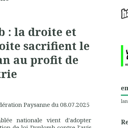
: la droite et
ite sacrifient le
n au profit de
trie
e
lan
ération Paysanne du 08.07.2025
blée nationale vient d'adopter
R
tion de loi Duplomb contre l'avis