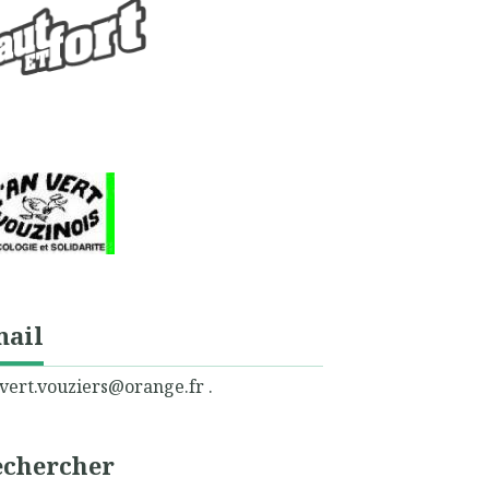
mail
vert.vouziers@orange.fr .
echercher