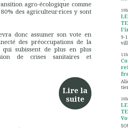
a transition agro-écologique comme
19
 80% des agriculteur·rices y sont
LE
TE
l’
evra donc assumer son vote en
9-1
necté des préoccupations de la
vil
 qui subissent de plus en plus
11
sion de crises sanitaires et
Co
re
fr
Ali
tien
Lire la
suite
10
LE
TE
Vo
SO