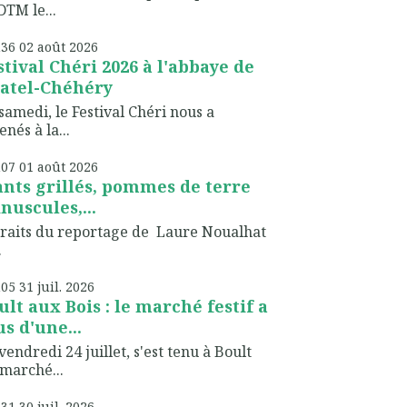
TM le...
h36
02
août 2026
stival Chéri 2026 à l'abbaye de
atel-Chéhéry
samedi, le Festival Chéri nous a
nés à la...
h07
01
août 2026
ants grillés, pommes de terre
nuscules,...
raits du reportage de Laure Noualhat
.
h05
31
juil. 2026
ult aux Bois : le marché festif a
us d'une...
vendredi 24 juillet, s'est tenu à Boult
marché...
h31
30
juil. 2026