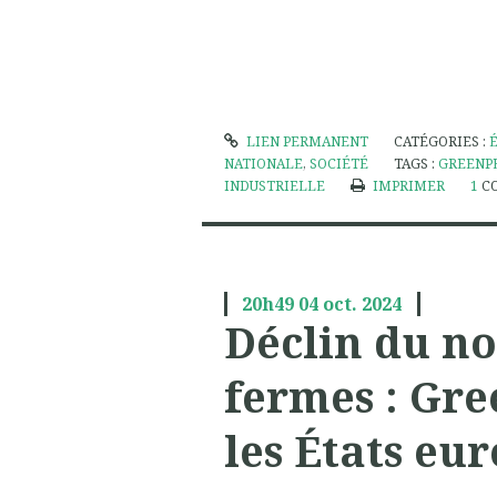
LIEN PERMANENT
CATÉGORIES :
NATIONALE
,
SOCIÉTÉ
TAGS :
GREENP
INDUSTRIELLE
IMPRIMER
1
C
20h49
04
oct. 2024
Déclin du n
fermes : Gr
les États eu