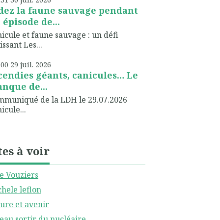
dez la faune sauvage pendant
 épisode de...
icule et faune sauvage : un défi
issant Les...
h00
29
juil. 2026
cendies géants, canicules… Le
nque de...
muniqué de la LDH le 29.07.2026
icule...
tes à voir
le Vouziers
hele leflon
ure et avenir
eau sortir du nucléaire