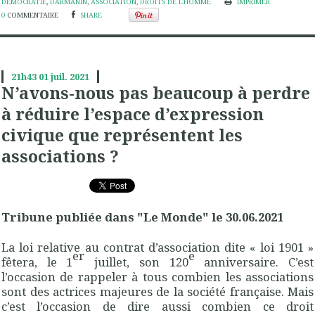
DÉMOCRATIE
,
DARMANIN
,
ASSOCIATION
,
DROITS DE L'HOMME
IMPRIMER
0
COMMENTAIRE
SHARE
21h43
01
juil. 2021
N’avons-nous pas beaucoup à perdre
à réduire l’espace d’expression
civique que représentent les
associations ?
Tribune publiée dans "Le Monde" le 30.06.2021
La loi relative au contrat d’association dite « loi 1901 »
er
e
fêtera, le 1
juillet, son 120
anniversaire. C’est
l’occasion de rappeler à tous combien les associations
sont des actrices majeures de la société française. Mais
c’est l’occasion de dire aussi combien ce droit