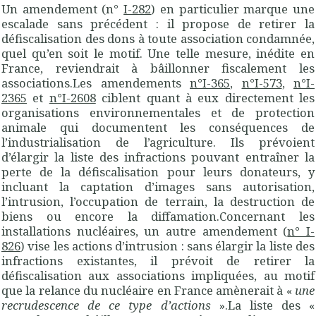
Un amendement (n°
I-282
) en particulier marque une
escalade sans précédent : il propose de retirer la
défiscalisation des dons à toute association condamnée,
quel qu’en soit le motif. Une telle mesure, inédite en
France, reviendrait à bâillonner fiscalement les
associations.Les amendements
n°I-365
,
n°I-573
,
n°I-
2365
et
n°I-2608
ciblent quant à eux directement les
organisations environnementales et de protection
animale qui documentent les conséquences de
l’industrialisation de l’agriculture. Ils prévoient
d’élargir la liste des infractions pouvant entraîner la
perte de la défiscalisation pour leurs donateurs, y
incluant la captation d’images sans autorisation,
l’intrusion, l’occupation de terrain, la destruction de
biens ou encore la diffamation.Concernant les
installations nucléaires, un autre amendement (
n° I-
826
) vise les actions d’intrusion : sans élargir la liste des
infractions existantes, il prévoit de retirer la
défiscalisation aux associations impliquées, au motif
que la relance du nucléaire en France amènerait à «
une
recrudescence de ce type d’actions
».La liste des «