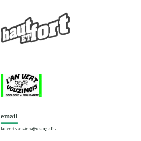
email
lanvert.vouziers@orange.fr .