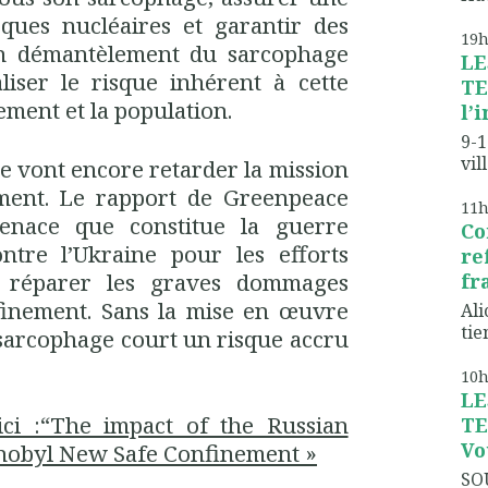
sques nucléaires et garantir des
19
un démantèlement du sarcophage
LE
aliser le risque inhérent à cette
TE
ement et la population.
l’
9-1
vil
ue vont encore retarder la mission
ment. Le rapport de Greenpeace
11
menace que constitue la guerre
Co
tre l’Ukraine pour les efforts
re
à réparer les graves dommages
fr
nfinement. Sans la mise en œuvre
Ali
tien
 sarcophage court un risque accru
10
LE
ici :“The impact of the Russian
TE
Vo
rnobyl New Safe Confinement »
SO