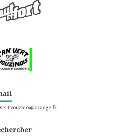
mail
vert.vouziers@orange.fr .
echercher