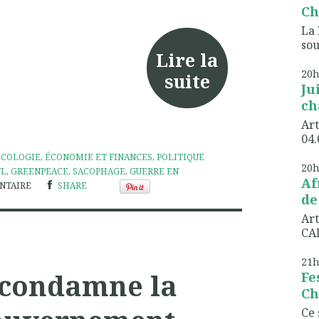
Ch
La 
sou
Lire la
20
suite
Ju
ch
Art
04.
ÉCOLOGIE
,
ÉCONOMIE ET FINANCES
,
POLITIQUE
20
YL
,
GREENPEACE
,
SACOPHAGE
,
GUERRE EN
Af
NTAIRE
SHARE
de
Art
CAD
21
 condamne la
Fe
Ch
Ce 