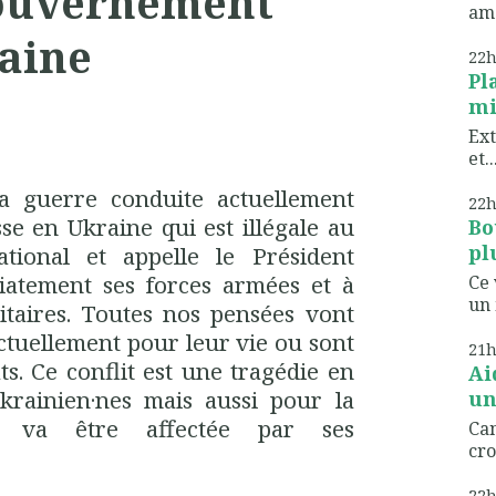
gouvernement
ame
raine
22
Pl
mi
Ext
et..
 guerre conduite actuellement
22
e en Ukraine qui est illégale au
Bo
pl
tional et appelle le Président
iatement ses forces armées et à
Ce 
un 
litaires. Toutes nos pensées vont
actuellement pour leur vie ou sont
21
ts. Ce conflit est une tragédie en
Ai
krainien
·
nes mais aussi pour la
un
i va être affectée par ses
Can
cro
22