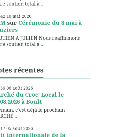
re soutien total à...
h42
10
mai 2026
NM
sur
Cérémonie du 8 mai à
uziers
UTIEN A JULIEN Nous réaffirmons
re soutien total à...
tes récentes
h36
06
août 2026
rché du Croc' Local le
.08.2026 à Boult
ain, c'est déjà le prochain
RCHÉ...
h17
05
août 2026
it internationale de la