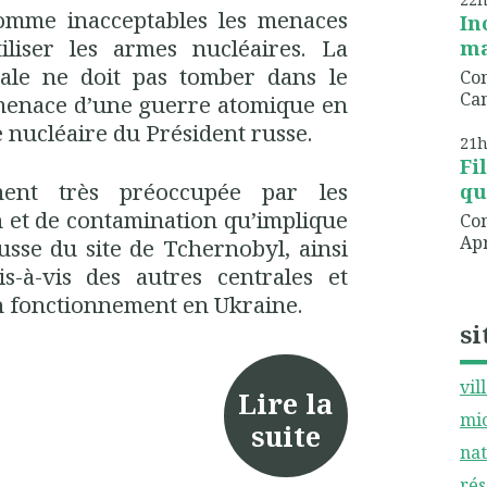
omme inacceptables les menaces
In
iliser les armes nucléaires. La
ma
ale ne doit pas tomber dans le
Com
Can
a menace d’une guerre atomique en
 nucléaire du Président russe.
21
Fi
ment très préoccupée par les
qu
on et de contamination qu’implique
Com
Apr
usse du site de Tchernobyl, ainsi
-à-vis des autres centrales et
en fonctionnement en Ukraine.
si
vil
Lire la
mic
suite
nat
rés