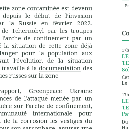
 cette zone contaminée est devenu
depuis le début de l’invasion
ar la Russie en février 2022.
 de Tchernobyl par les troupes
C
de l’arche de confinement par un
 la situation de cette zone déjà
17
danger pour la population aux
LE
uit l’évolution de la situation
TE
 travaille à la
documentation
des
So
es russes sur la zone.
Cet
Le 
pport, Greenpeace Ukraine
17
nces de l’attaque menée par un
LE
ière sur l’arche de confinement,
TE
mmunauté internationale pour
l’
t de la corrosion les vestiges du
Du 
sous son sarcophage, assurer une
Hau