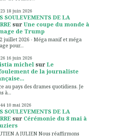
h23
18
juin 2026
S SOULEVEMENTS DE LA
RRE
sur
Une coupe du monde à
image de Trump
2 juillet 2026 - Méga manif et méga
lage pour...
h26
16
juin 2026
istia michel
sur
Le
foulement de la journaliste
ançaise...
ce au pays des drames quotidiens. Je
s à...
h44
10
mai 2026
S SOULEVEMENTS DE LA
RRE
sur
Cérémonie du 8 mai à
uziers
UTIEN A JULIEN Nous réaffirmons