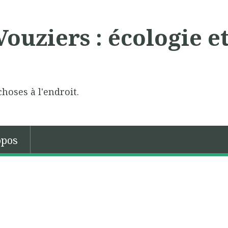
ouziers : écologie e
choses à l'endroit.
opos