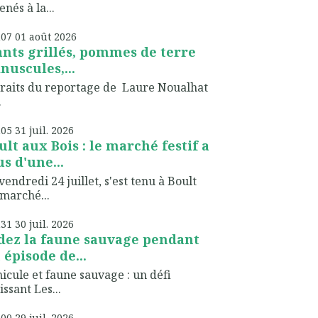
nés à la...
h07
01
août 2026
ants grillés, pommes de terre
nuscules,...
raits du reportage de Laure Noualhat
.
h05
31
juil. 2026
ult aux Bois : le marché festif a
us d'une...
vendredi 24 juillet, s'est tenu à Boult
marché...
h31
30
juil. 2026
dez la faune sauvage pendant
 épisode de...
icule et faune sauvage : un défi
issant Les...
h00
29
juil. 2026