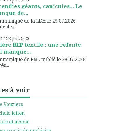
cendies géants, canicules… Le
nque de...
muniqué de la LDH le 29.07.2026
icule...
h47
28
juil. 2026
lière REP textile : une refonte
i manque...
muniqué de FNE publié le 28.07.2026
ès...
tes à voir
le Vouziers
hele leflon
ure et avenir
eau sortir du nucléaire