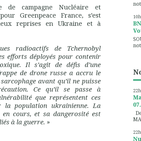
not
ée de campagne Nucléaire et
 pour Greenpeace France, s’est
10
eux reprises en Ukraine et à
B
Vo
SO
not
ques radioactifs de Tchernobyl
es efforts déployés pour contenir
oxique. Il s’agit de défis d’une
No
frappe de drone russe a accru le
 sarcophage avant qu’il ne puisse
écaution. Ce qu’il se passe à
22
ulnérabilité que représentent ces
Ma
07
 la population ukrainienne. La
 en cours, et sa dangerosité est
Dem
MA
iés à la guerre.
»
22
Nu