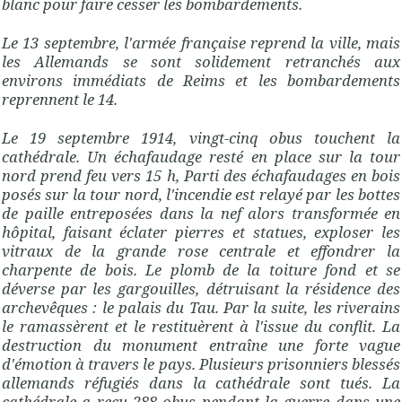
blanc pour faire cesser les bombardements.
Le 13 septembre, l'armée française reprend la ville, mais
les Allemands se sont solidement retranchés aux
environs immédiats de Reims et les bombardements
reprennent le 14.
Le 19 septembre 1914, vingt-cinq obus touchent la
cathédrale. Un échafaudage resté en place sur la tour
nord prend feu vers 15 h, Parti des échafaudages en bois
posés sur la tour nord, l'incendie est relayé par les bottes
de paille entreposées dans la nef alors transformée en
hôpital, faisant éclater pierres et statues, exploser les
vitraux de la grande rose centrale et effondrer la
charpente de bois. Le plomb de la toiture fond et se
déverse par les gargouilles, détruisant la résidence des
archevêques : le palais du Tau. Par la suite, les riverains
le ramassèrent et le restituèrent à l'issue du conflit. La
destruction du monument entraîne une forte vague
d'émotion à travers le pays. Plusieurs prisonniers blessés
allemands réfugiés dans la cathédrale sont tués. La
cathédrale a reçu 288 obus pendant la guerre dans une