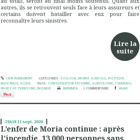
au total), seront au final moins soutenus. Quant aux
autres, ils se retrouvent seuls face à leurs assureurs et
certains doivent batailler avec eux pour faire
reconnaître leurs sinistres.
Lire la
suite
LIEN PERMANENT
CATÉGORIES :
ÉCOLOGIE
,
MONDE AGRICOLE
,
POLITIQUE
NATIONALE
,
SOCIAL
TAGS :
CONFÉDÉRATION PAYSANNE
,
AGRICULTURE
,
CORBIÈRES
,
PROJET DE TERRITOIRE
,
INCENDIE
IMPRIMER
0
COMMENTAIRE
SHARE
21h18
11
sept. 2020
L’enfer de Moria continue : après
l’incendie, 13 000 personnes sans