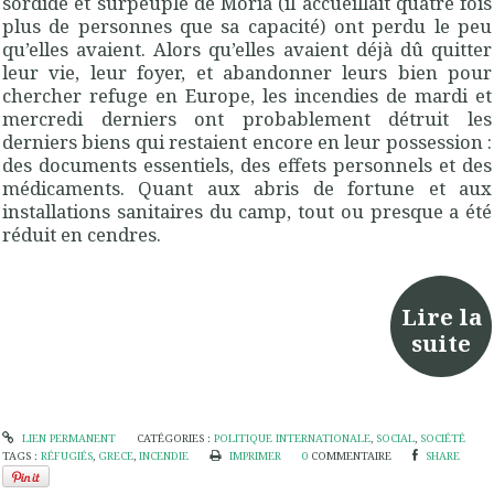
sordide et surpeuplé de Moria (il accueillait quatre fois
plus de personnes que sa capacité) ont perdu le peu
qu’elles avaient. Alors qu’elles avaient déjà dû quitter
leur vie, leur foyer, et abandonner leurs bien pour
chercher refuge en Europe, les incendies de mardi et
mercredi derniers ont probablement détruit les
derniers biens qui restaient encore en leur possession :
des documents essentiels, des effets personnels et des
médicaments. Quant aux abris de fortune et aux
installations sanitaires du camp, tout ou presque a été
réduit en cendres.
Lire la
suite
LIEN PERMANENT
CATÉGORIES :
POLITIQUE INTERNATIONALE
,
SOCIAL
,
SOCIÉTÉ
TAGS :
RÉFUGIÉS
,
GRECE
,
INCENDIE
IMPRIMER
0
COMMENTAIRE
SHARE