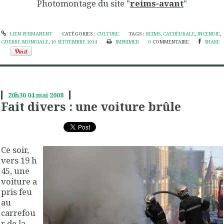
Photomontage du site "
reims-avant
"
LIEN PERMANENT
CATÉGORIES :
CULTURE
TAGS :
REIMS
,
CATHÉDRALE
,
INCENDIE
,
GUERRE MONDIALE
,
19 SEPTEMBRE 1914
IMPRIMER
0
COMMENTAIRE
SHARE
20h30
04
mai 2008
Fait divers : une voiture brûle
Ce soir,
vers 19 h
45, une
voiture a
pris feu
au
carrefou
r de la