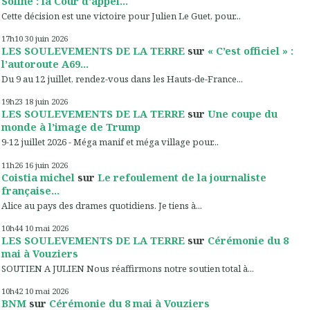
Soline : la Cour d'appel...
Cette décision est une victoire pour Julien Le Guet, pour...
17h10
30
juin 2026
LES SOULEVEMENTS DE LA TERRE
sur
« C’est officiel » :
l’autoroute A69...
Du 9 au 12 juillet, rendez-vous dans les Hauts-de-France...
19h23
18
juin 2026
LES SOULEVEMENTS DE LA TERRE
sur
Une coupe du
monde à l’image de Trump
9-12 juillet 2026 - Méga manif et méga village pour...
11h26
16
juin 2026
Coistia michel
sur
Le refoulement de la journaliste
française...
Alice au pays des drames quotidiens. Je tiens à...
10h44
10
mai 2026
LES SOULEVEMENTS DE LA TERRE
sur
Cérémonie du 8
mai à Vouziers
SOUTIEN A JULIEN Nous réaffirmons notre soutien total à...
10h42
10
mai 2026
BNM
sur
Cérémonie du 8 mai à Vouziers