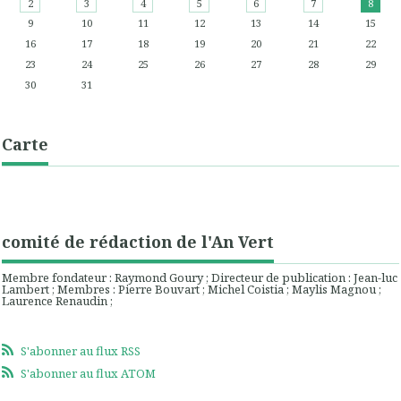
2
3
4
5
6
7
8
9
10
11
12
13
14
15
16
17
18
19
20
21
22
23
24
25
26
27
28
29
30
31
Carte
comité de rédaction de l'An Vert
Membre fondateur : Raymond Goury ; Directeur de publication : Jean-luc
Lambert ; Membres : Pierre Bouvart ; Michel Coistia ; Maylis Magnou ;
Laurence Renaudin ;
S'abonner au flux RSS
S'abonner au flux ATOM