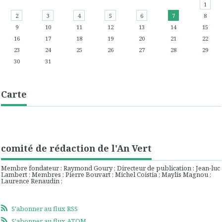
1
2
3
4
5
6
7
8
9
10
11
12
13
14
15
16
17
18
19
20
21
22
23
24
25
26
27
28
29
30
31
Carte
comité de rédaction de l'An Vert
Membre fondateur : Raymond Goury ; Directeur de publication : Jean-luc
Lambert ; Membres : Pierre Bouvart ; Michel Coistia ; Maylis Magnou ;
Laurence Renaudin ;
S'abonner au flux RSS
S'abonner au flux ATOM