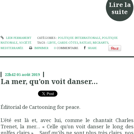
Lire la
suite
LIEN PERMANENT
CATÉGORIES :
POLITIQUE INTERNATIONALE
,
POLITIQUE
NATIONALE
,
SOCIÉTÉ
TAGS :
LIBYE
,
GARDE-CÔTES
,
BATEAU
,
MIGRANTS
,
MEDITERRANÉE
IMPRIMER
0
COMMENTAIRE
SHARE
22h42
05
août 2019
La mer, qu’on voit danser…
Éditorial de Cartooning for peace.
L’été est là et, avec lui, comme le chantait Charles
Trenet, la mer… « Celle qu’on voit danser le long des
golfes clairs »… Sauf qu’ils ne sont plus très clairs, nos