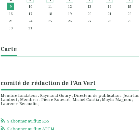
9
10
11
12
13
14
15
16
17
18
19
20
21
22
23
24
25
26
27
28
29
30
31
Carte
comité de rédaction de l'An Vert
Membre fondateur : Raymond Goury ; Directeur de publication : Jean-luc
Lambert ; Membres : Pierre Bouvart ; Michel Coistia ; Maylis Magnou ;
Laurence Renaudin ;
S'abonner au flux RSS
S'abonner au flux ATOM