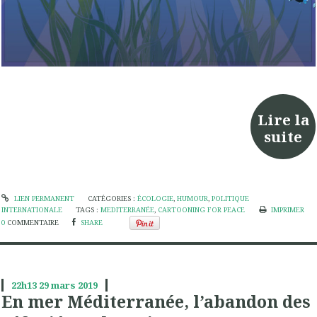
Lire la
suite
LIEN PERMANENT
CATÉGORIES :
ÉCOLOGIE
,
HUMOUR
,
POLITIQUE
INTERNATIONALE
TAGS :
MEDITERRANÉE
,
CARTOONING FOR PEACE
IMPRIMER
0
COMMENTAIRE
SHARE
22h13
29
mars 2019
En mer Méditerranée, l’abandon des