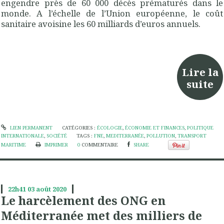
engendre près de
60 000 décès prématurés dans le
monde. A l’échelle de l’Union européenne, le coût
sanitaire avoisine les 60 milliards d’euros annuels.
Lire la
suite
LIEN PERMANENT
CATÉGORIES :
ÉCOLOGIE
,
ÉCONOMIE ET FINANCES
,
POLITIQUE
INTERNATIONALE
,
SOCIÉTÉ
TAGS :
FNE
,
MEDITERRANÉE
,
POLLUTION
,
TRANSPORT
MARITIME
IMPRIMER
0
COMMENTAIRE
SHARE
22h41
03
août 2020
Le harcèlement des ONG en
Méditerranée met des milliers de