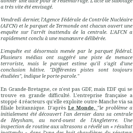
donner une date pour le redémarrage. L'acte de sabotage
a très vite été envisagé.
Vendredi dernier, l'Agence Fédérale de Contrôle Nucléaire
(AFCN) et le parquet de Termonde ont chacun ouvert une
enquête sur l'arrêt inattendu de la centrale. L'AFCN a
rapidement conclu à une manœuvre délibérée.
L'enquête est désormais menée par le parquet fédéral.
Plusieurs médias ont suggéré une piste de menace
terroriste, mais le parquet estime qu'il s'agit d'une
conclusion hâtive. "Différentes pistes sont toujours
étudiées", indique le porte-parole."
En Grande-Bretagne, ce n'est pas GDF, mais EDF qui se
trouve en grande difficulté. L'entreprise française a
stoppé 4 réacteurs qu'elle exploite outre-Manche via sa
filiale britannique. D'après
Le Monde,
"l
e problème a
initialement été découvert l'an dernier dans sa centrale
de Heysham, au nord-ouest de l'Angleterre. Une
inspection de routine aux ultrasons a révélé un « résultat
inattendu » dans l'une des huit chaudières du réacteur.