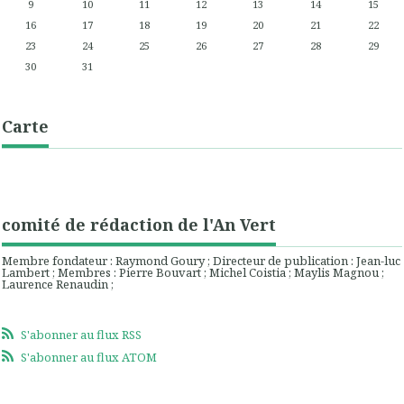
9
10
11
12
13
14
15
16
17
18
19
20
21
22
23
24
25
26
27
28
29
30
31
Carte
comité de rédaction de l'An Vert
Membre fondateur : Raymond Goury ; Directeur de publication : Jean-luc
Lambert ; Membres : Pierre Bouvart ; Michel Coistia ; Maylis Magnou ;
Laurence Renaudin ;
S'abonner au flux RSS
S'abonner au flux ATOM