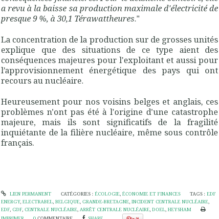
a revu à la baisse sa production maximale d'électricité de
presque 9 %, à 30,1 Térawattheures
."
La concentration de la production sur de grosses unités
explique que des situations de ce type aient des
conséquences majeures pour l'exploitant et aussi pour
l’approvisionnement énergétique des pays qui ont
recours au nucléaire.
Heureusement pour nos voisins belges et anglais, ces
problèmes n'ont pas été à l'origine d'une catastrophe
majeure, mais ils sont significatifs de la fragilité
inquiétante de la filière nucléaire, même sous contrôle
français.
LIEN PERMANENT
CATÉGORIES :
ÉCOLOGIE
,
ÉCONOMIE ET FINANCES
TAGS :
EDF
ENERGY
,
ELECTRABEL
,
BELGIQUE
,
GRANDE-BRETAGNE
,
INCIDENT CENTRALE NUCLÉAIRE
,
EDF
,
GDF
,
CENTRALE NUCLÉAIRE
,
ARRÊT CENTRALE NUCLÉAIRE
,
DOEL
,
HEYSHAM
IMPRIMER
0
COMMENTAIRE
SHARE