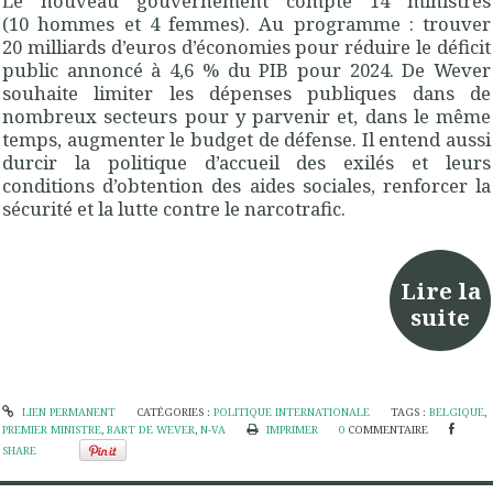
Le nouveau gouvernement compte 14 ministres
(10 hommes et 4 femmes). Au programme : trouver
20 milliards d’euros d’économies pour réduire le déficit
public annoncé à 4,6
% du
PIB
pour 2024. De Wever
souhaite limiter les dépenses publiques dans de
nombreux secteurs pour y parvenir et, dans le même
temps, augmenter le budget de défense. Il entend aussi
durcir la politique d’accueil des exilés et leurs
conditions d’obtention des aides sociales, renforcer la
sécurité et la lutte contre le narcotrafic.
Lire la
suite
LIEN PERMANENT
CATÉGORIES :
POLITIQUE INTERNATIONALE
TAGS :
BELGIQUE
,
PREMIER MINISTRE
,
BART DE WEVER
,
N-VA
IMPRIMER
0
COMMENTAIRE
SHARE