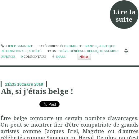
Lire la
suite
LIEN PERMANENT
CATÉGORIES :
ÉCONOMIE ET FINANCES
,
POLITIQUE
INTERNATIONALE
,
SOCIÉTÉ
TAGS :
GRÈVE GÉNÉRALE
,
BELGIQUE
,
SALAIRES
IMPRIMER
0
COMMENTAIRE
SHARE
21h35
10
mars 2018
Ah, si j'étais belge !
Être belge comporte un certain nombre d'avantages.
On peut se montrer fier d’être compatriote de grands
artistes comme Jacques Brel, Magritte ou d'autres
célébrités comme Simenon ou Hergé. De plus, on n'est