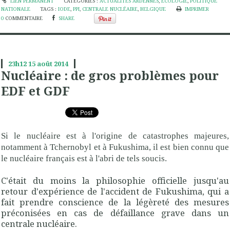
LIEN PERMANENT
CATÉGORIES :
ACTUALITÉS ARDENNES
,
ÉCOLOGIE
,
POLITIQUE
NATIONALE
TAGS :
IODE
,
PPI
,
CENTRALE NUCLÉAIRE
,
BELGIQUE
IMPRIMER
0
COMMENTAIRE
SHARE
23h12
15
août 2014
Nucléaire : de gros problèmes pour
EDF et GDF
Si le nucléaire est à l'origine de catastrophes majeures,
notamment à Tchernobyl et à Fukushima, il est bien connu que
le nucléaire français est à l'abri de tels soucis.
C'était du moins la philosophie officielle jusqu'au
retour d'expérience de l'accident de Fukushima, qui a
fait prendre conscience de la légèreté des mesures
préconisées en cas de défaillance grave dans un
centrale nucléaire.