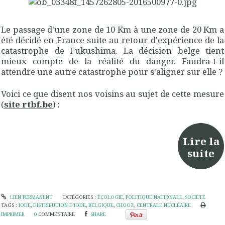
Le passage d'une zone de 10 Km à une zone de 20 Km a
été décidé en France suite au retour d'expérience de la
catastrophe de Fukushima. La décision belge tient
mieux compte de la réalité du danger. Faudra-t-il
attendre une autre catastrophe pour s'aligner sur elle ?
Voici ce que disent nos voisins au sujet de cette mesure
(
site rtbf.be
) :
Lire la
suite
LIEN PERMANENT
CATÉGORIES :
ÉCOLOGIE
,
POLITIQUE NATIONALE
,
SOCIÉTÉ
TAGS :
IODE
,
DISTRIBUTION D'IODE
,
BELGIQUE
,
CHOOZ
,
CENTRALE NUCLÉAIRE
IMPRIMER
0
COMMENTAIRE
SHARE