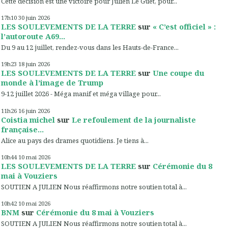
Cette décision est une victoire pour Julien Le Guet, pour...
17h10
30
juin 2026
LES SOULEVEMENTS DE LA TERRE
sur
« C’est officiel » :
l’autoroute A69...
Du 9 au 12 juillet, rendez-vous dans les Hauts-de-France...
19h23
18
juin 2026
LES SOULEVEMENTS DE LA TERRE
sur
Une coupe du
monde à l’image de Trump
9-12 juillet 2026 - Méga manif et méga village pour...
11h26
16
juin 2026
Coistia michel
sur
Le refoulement de la journaliste
française...
Alice au pays des drames quotidiens. Je tiens à...
10h44
10
mai 2026
LES SOULEVEMENTS DE LA TERRE
sur
Cérémonie du 8
mai à Vouziers
SOUTIEN A JULIEN Nous réaffirmons notre soutien total à...
10h42
10
mai 2026
BNM
sur
Cérémonie du 8 mai à Vouziers
SOUTIEN A JULIEN Nous réaffirmons notre soutien total à...