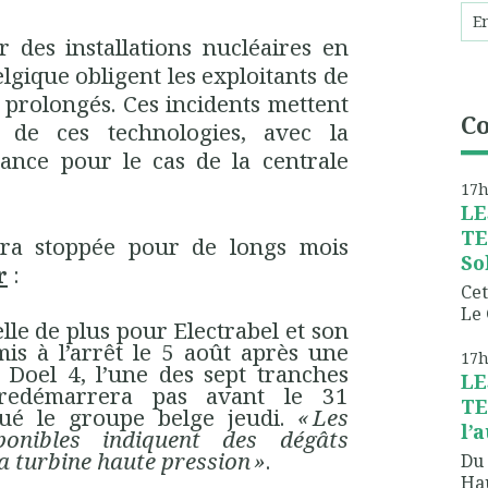
r des installations nucléaires en
gique obligent les exploitants de
s prolongés. Ces incidents mettent
C
é de ces technologies, avec la
llance pour le cas de la centrale
17
LE
TE
sera stoppée pour de longs mois
So
r
:
Cet
Le 
le de plus pour Electrabel et son
is à l’arrêt le 5 août après une
17
r Doel 4, l’une des sept tranches
LE
 redémarrera pas avant le 31
TE
ué le groupe belge jeudi.
« Les
l’
ponibles indiquent des dégâts
a turbine haute pression »
.
Du 
Hau