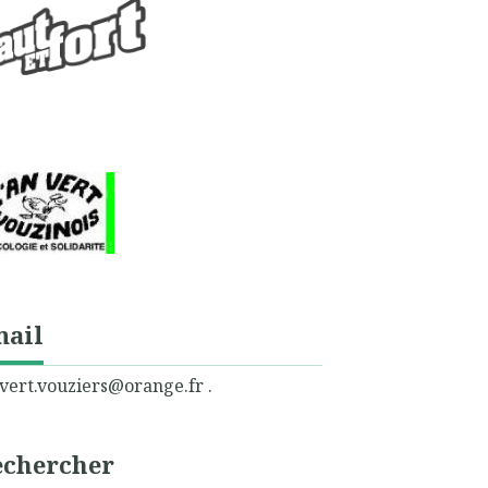
mail
vert.vouziers@orange.fr .
echercher