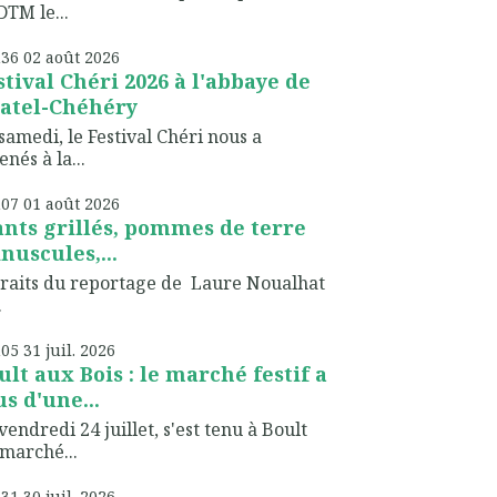
TM le...
h36
02
août 2026
stival Chéri 2026 à l'abbaye de
atel-Chéhéry
samedi, le Festival Chéri nous a
nés à la...
h07
01
août 2026
ants grillés, pommes de terre
nuscules,...
raits du reportage de Laure Noualhat
.
h05
31
juil. 2026
ult aux Bois : le marché festif a
us d'une...
vendredi 24 juillet, s'est tenu à Boult
marché...
h31
30
juil. 2026