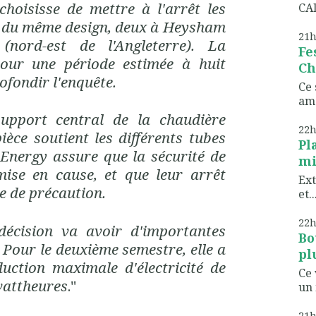
 choisisse de
mettre
à l'arrêt les
CAD
t du même design, deux à Heysham
21
nord-est de l'Angleterre). La
Fe
our une période estimée à huit
Ch
ofondir
l'
enquête
.
Ce 
ame
upport central de la chaudière
22
pièce soutient les différents tubes
Pl
 Energy assure que la sécurité de
mi
mise en cause, et que leur arrêt
Ext
e de précaution.
et..
22
 décision va
avoir
d'importantes
Bo
 Pour le deuxième semestre, elle a
pl
uction maximale d'électricité de
Ce 
wattheures
."
un 
21