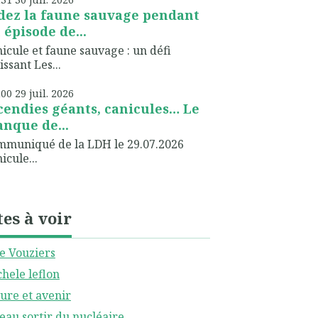
dez la faune sauvage pendant
 épisode de...
icule et faune sauvage : un défi
issant Les...
h00
29
juil. 2026
cendies géants, canicules… Le
nque de...
muniqué de la LDH le 29.07.2026
icule...
tes à voir
le Vouziers
hele leflon
ure et avenir
eau sortir du nucléaire