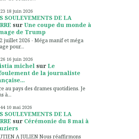
h23
18
juin 2026
S SOULEVEMENTS DE LA
RRE
sur
Une coupe du monde à
image de Trump
2 juillet 2026 - Méga manif et méga
lage pour...
h26
16
juin 2026
istia michel
sur
Le
foulement de la journaliste
ançaise...
ce au pays des drames quotidiens. Je
s à...
h44
10
mai 2026
S SOULEVEMENTS DE LA
RRE
sur
Cérémonie du 8 mai à
uziers
UTIEN A JULIEN Nous réaffirmons