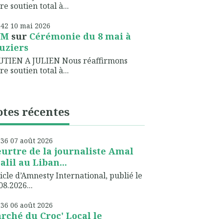
re soutien total à...
h42
10
mai 2026
NM
sur
Cérémonie du 8 mai à
uziers
UTIEN A JULIEN Nous réaffirmons
re soutien total à...
tes récentes
h36
07
août 2026
urtre de la journaliste Amal
alil au Liban...
icle d’Amnesty International, publié le
08.2026...
h36
06
août 2026
rché du Croc' Local le