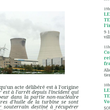
19
LE
TE
l’
9-1
vil
11
Co
re
fr
Ali
tien
10
qu'un acte délibéré est à l'origine
LE
 est à l'arrêt depuis l'incident qui
TE
peur dans la partie non-nucléaire
tres d'huile de la turbine se sont
Vo
r souterrain destiné à récupérer
SO