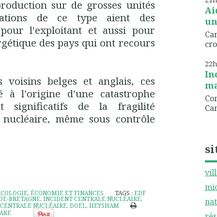
production sur de grosses unités
Ai
uations de ce type aient des
un
our l'exploitant et aussi pour
Can
gétique des pays qui ont recours
cro
22
In
voisins belges et anglais, ces
ma
 à l'origine d'une catastrophe
Com
 significatifs de la fragilité
Can
re nucléaire, même sous contrôle
si
vil
mic
ÉCOLOGIE
,
ÉCONOMIE ET FINANCES
TAGS :
EDF
DE-BRETAGNE
,
INCIDENT CENTRALE NUCLÉAIRE
,
nat
 CENTRALE NUCLÉAIRE
,
DOEL
,
HEYSHAM
ARE
rés