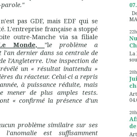
-parole."
07
Dem
MA
n'est pas GDF, mais EDF qui se
é. L'entreprise française a stoppé
22
oite outre-Manche via sa filiale
Nu
Le Monde,
"l
e problème a
Ch
t l'an dernier dans sa centrale de
La 
sou
e l'Angleterre. Une inspection de
révélé un « résultat inattendu »
20
ères du réacteur. Celui-ci a repris
Ju
'année, à puissance réduite, mais
ch
de
mener
de plus amples tests.
Art
 ont « confirmé la présence d'un
04.
20
Af
 aucun problème similaire sur ses
de
s l'anomalie est suffisamment
Art