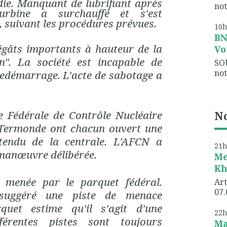
ndie. Manquant de lubrifiant après
not
urbine a surchauffé et s'est
 suivant les procédures prévues.
10
B
égâts importants à hauteur de la
Vo
n". La société est incapable de
SO
not
redémarrage. L'acte de sabotage a
No
ce Fédérale de Contrôle Nucléaire
 Termonde ont chacun ouvert une
ttendu de la centrale. L'AFCN a
21
manœuvre délibérée.
Me
Kh
 menée par le parquet fédéral.
Art
07.
 suggéré une piste de menace
quet estime qu'il s'agit d'une
22
fférentes pistes sont toujours
Ma