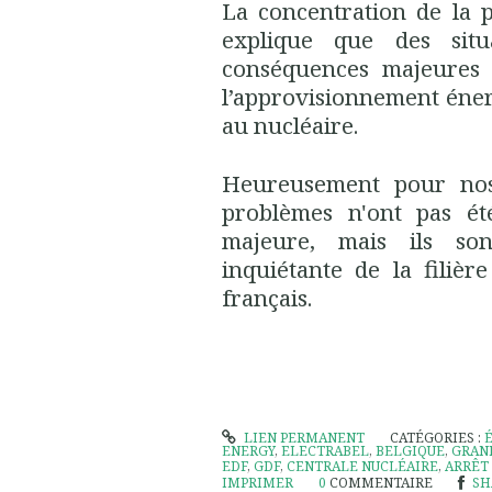
La concentration de la 
explique que des sit
conséquences majeures p
l’approvisionnement éner
au nucléaire.
Heureusement pour nos 
problèmes n'ont pas été
majeure, mais ils sont
inquiétante de la filiè
français.
LIEN PERMANENT
CATÉGORIES :
ENERGY
,
ELECTRABEL
,
BELGIQUE
,
GRAN
EDF
,
GDF
,
CENTRALE NUCLÉAIRE
,
ARRÊT
IMPRIMER
0
COMMENTAIRE
SH