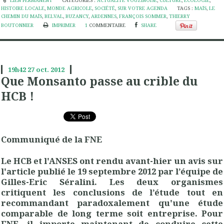
LIEN PERMANENT
CATÉGORIES :
ACTUALITÉ VOUZINOISE
,
CULTURE
,
ÉCOLOGIE
,
HISTOIRE LOCALE
,
MONDE AGRICOLE
,
SOCIÉTÉ
,
SUR VOTRE AGENDA
TAGS :
MAÏS
,
LE
CHEMIN DU MAÏS
,
BELVAL
,
BUZANCY
,
ARDENNES
,
FRANÇOIS SOMMER
,
THIERRY
BOUTONNIER
IMPRIMER
1
COMMENTAIRE
SHARE
19h42
27
oct. 2012
Que Monsanto passe au crible du
HCB !
Communiqué de la FNE
Le HCB et l'ANSES ont rendu avant-hier un avis sur
l'article publié le 19 septembre 2012 par l’équipe de
Gilles-Eric Séralini. Les deux organismes
critiquent les conclusions de l’étude tout en
recommandant paradoxalement qu'une étude
comparable de long terme soit entreprise. Pour
FNE, il importe maintenant de conduire cette