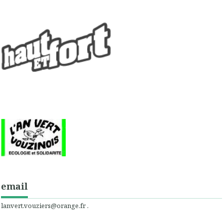
email
lanvert.vouziers@orange.fr .