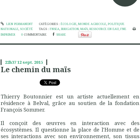
LIEN PERMANENT
CATÉGORIES :
ÉCOLOGIE
,
MONDE AGRICOLE
,
POLITIQUE
NATIONALE
,
SOCIÉTÉ
TAGS :
FNSEA
,
IRRIGATION
,
MAÏS
,
RESSOURCE EN EAU
,
FNE
IMPRIMER
0
COMMENTAIRE
SHARE
22h37
12
sept. 2015
Le chemin du maïs
Thierry Boutonnier est un artiste actuellement en
résidence à Belval, grâce au soutien de la fondation
François Sommer.
Il conçoit des œuvres en interaction avec des
écosystèmes. Il questionne la place de l'Homme et de
ses interactions avec son environnement, son tissus