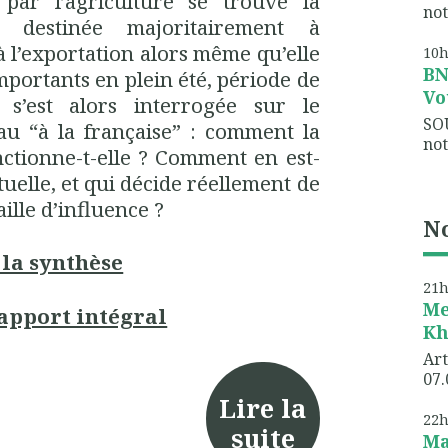
par l’agriculture se trouve la
not
 destinée majoritairement à
à l’exportation alors même qu’elle
10
B
portants en plein été, période de
Vo
s’est alors interrogée sur le
SO
au “à la française” : comment la
not
ctionne-t-elle ? Comment en est-
ctuelle, et qui décide réellement de
ille d’influence ?
No
 la synthèse
21
Me
rapport intégral
Kh
Art
07.
Lire la
22
suite
Ma