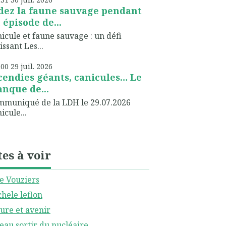
dez la faune sauvage pendant
 épisode de...
icule et faune sauvage : un défi
issant Les...
h00
29
juil. 2026
cendies géants, canicules… Le
nque de...
muniqué de la LDH le 29.07.2026
icule...
tes à voir
le Vouziers
hele leflon
ure et avenir
eau sortir du nucléaire