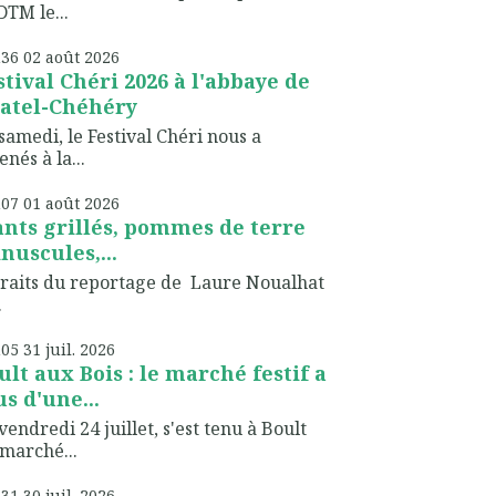
TM le...
h36
02
août 2026
stival Chéri 2026 à l'abbaye de
atel-Chéhéry
samedi, le Festival Chéri nous a
nés à la...
h07
01
août 2026
ants grillés, pommes de terre
nuscules,...
raits du reportage de Laure Noualhat
.
h05
31
juil. 2026
ult aux Bois : le marché festif a
us d'une...
vendredi 24 juillet, s'est tenu à Boult
marché...
h31
30
juil. 2026