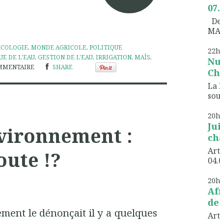
07
Dem
MA
ÉCOLOGIE
,
MONDE AGRICOLE
,
POLITIQUE
22
UE DE L'EAU
,
GESTION DE L'EAU
,
IRRIGATION
,
MAÎS
,
Nu
MMENTAIRE
SHARE
Ch
La 
sou
20
Ju
vironnement :
ch
Art
oute !?
04.
20
Af
de
ent le dénonçait il y a quelques
Art