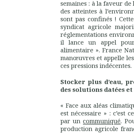
semaines : à la faveur de 
des atteintes à l’environ
sont pas confinés ! Cette
syndicat agricole major
réglementations enviro
il lance un appel pour
alimentaire ». France N
manœuvres et appelle les
ces pressions indécentes.
Stocker plus d’eau, pr
des solutions datées e
« Face aux aléas climati
est nécessaire » : c’est c
par un
communiqué
. Po
production agricole fran