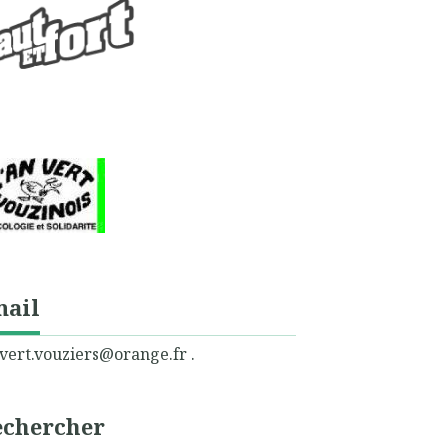
mail
vert.vouziers@orange.fr .
echercher