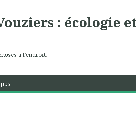
ouziers : écologie e
choses à l'endroit.
opos