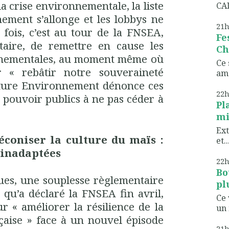
la crise environnementale, la liste
CAD
nement s’allonge et les lobbys ne
21
 fois, c’est au tour de la FNSEA,
Fe
itaire, de remettre en cause les
Ch
nnementales, au moment même où
Ce 
 « rebâtir notre souveraineté
ame
ature Environnement dénonce ces
22
 pouvoir publics à ne pas céder à
Pl
mi
Ext
éconiser la culture du maïs :
et..
t inadaptées
22
Bo
ques, une souplesse règlementaire
pl
e qu’a déclaré la FNSEA fin avril,
Ce 
ur « améliorer la résilience de la
un 
çaise » face à un nouvel épisode
21