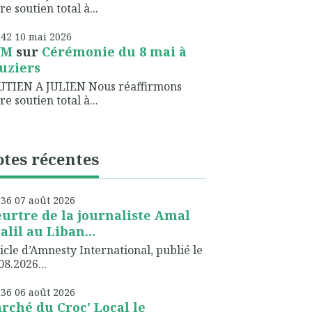
re soutien total à...
h42
10
mai 2026
NM
sur
Cérémonie du 8 mai à
uziers
UTIEN A JULIEN Nous réaffirmons
re soutien total à...
tes récentes
h36
07
août 2026
urtre de la journaliste Amal
alil au Liban...
icle d’Amnesty International, publié le
08.2026...
h36
06
août 2026
rché du Croc' Local le