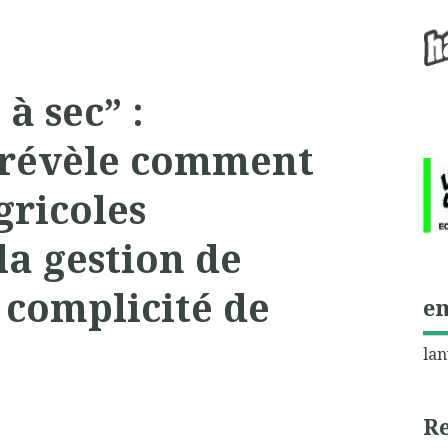
à sec” :
 révèle comment
gricoles
a gestion de
a complicité de
e
lan
R