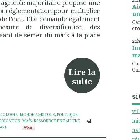
t agricole majoritaire propose une
Ai
 la réglementation pour multiplier
un
 de l'eau. Elle demande également
Can
ure de diversification des
cro
sant de semer du maïs à la place
22
In
ma
Com
Can
Lire la
suite
si
vil
ÉCOLOGIE
,
MONDE AGRICOLE
,
POLITIQUE
mic
RRIGATION
,
MAÏS
,
RESSOURCE EN EAU
,
FNE
ARE
nat
rés