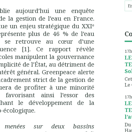
blie aujourd’hui une enquête
 de la gestion de l’eau en France.
nue un enjeu stratégique du XXIᵉ
C
 représente plus de 46 % de l’eau
 se retrouve au cœur d’une
fluence [1]. Ce rapport révèle
17
icoles manipulent la gouvernance
LE
omplicité de l’État, au détriment de
TE
So
ntérêt général. Greenpeace alerte
ncadrement strict de la gestion de
Cet
Le 
nuera de profiter à une minorité
s, favorisant ainsi l’essor des
17
chant le développement de la
LE
o-écologique.
TE
l’
Du 
ns menées sur deux bassins
Hau