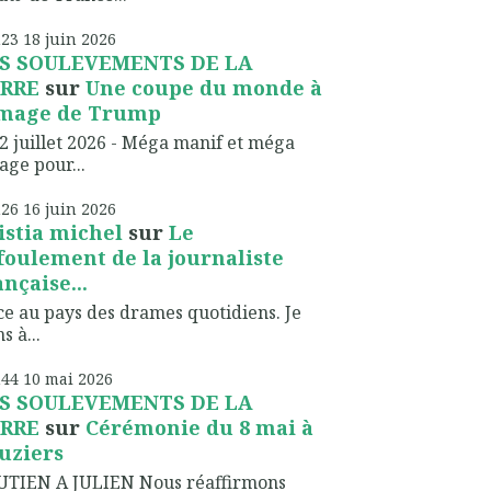
h23
18
juin 2026
S SOULEVEMENTS DE LA
RRE
sur
Une coupe du monde à
image de Trump
2 juillet 2026 - Méga manif et méga
lage pour...
h26
16
juin 2026
istia michel
sur
Le
foulement de la journaliste
ançaise...
ce au pays des drames quotidiens. Je
s à...
h44
10
mai 2026
S SOULEVEMENTS DE LA
RRE
sur
Cérémonie du 8 mai à
uziers
UTIEN A JULIEN Nous réaffirmons