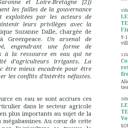
aronne et Loire-Bretagne [2])
nt les failles de la gouvernance
19
t exploitées par les acteurs de
LE
TE
intenir leurs privilèges avec la
l’
lique Suzanne Dalle, chargée de
9-1
à Greenpeace.
Un arsenal de
vil
oyé, engendrant une forme de
cès à la ressource en eau qui ne
11
té d’agriculteurs irrigants
.
La
Co
re
nc être mieux encadrée pour être
fr
er les conflits d’intérêts néfastes.
Ali
tien
ource en eau se sont accrues ces
10
LE
ticulier dans le secteur agricole
TE
 en plus importants au sujet de la
Vo
s mégabassines. Au cœur de cette
SO