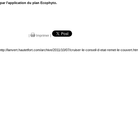
 par l’application du plan Ecophyto.
|
Imprimer
|
http://lanvert.hautetfort.com/archive/2011/10/07/cruiser-le-conseil-d-etat-remet-le-couvert.htm