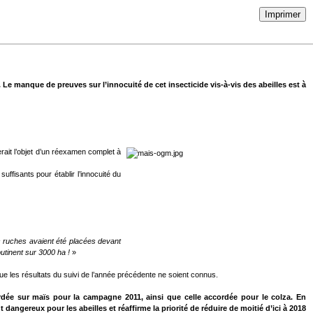
Imprimer
Le manque de preuves sur l’innocuité de cet insecticide vis-à-vis des abeilles est à
erait l’objet d’un réexamen complet à
suffisants pour établir l’innocuité du
es ruches avaient été placées devant
butinent sur 3000 ha !
»
ue les résultats du suivi de l’année précédente ne soient connus.
ordée sur maïs pour la campagne 2011, ainsi que celle accordée pour le colza. En
dangereux pour les abeilles et réaffirme la priorité de réduire de moitié d’ici à 2018