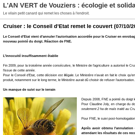
L'AN VERT de Vouziers : écologie et solida
Le vilain petit canard qui remet les choses à l'endroit.
Cruiser : le Conseil d’Etat remet le couvert
(07/10/2
Le Conseil d’Etat vient d’annuler l’autorisation accordée pour le Cruiser en enroba
nouveau pointé du doigt. Réaction de FNE.
L’innocuité insuffisamment établie
Fin 2009, pour la troisième année consécutive, le Ministre de l’agriculture a autorisé le C
l’issue de cette année.
Pour le Conseil d’Etat, cette décision est illégale. Le Ministère n’avait en fait le choix qu’
produit, notamment sur le long terme, le Ministère aurait dû choisir de refuser l’autorisation.
Un manque de suivi sur le terrain
Depuis 2008, FNE a pointé du doigt le
Pour Claudine Joly, en charge du d
seulement 2 ha de maïs traité au Cruis
Pour FNE, le suivi post-homologation
Après avoir obtenu l’annulation 
attendant les résultats de ces rec