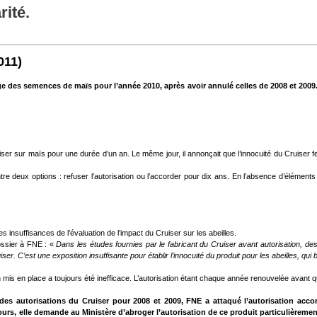
rité.
011)
ge des semences de maïs pour l’année 2010, après avoir annulé celles de 2008 et 2009. 
ruiser sur maïs
pour une durée d’un an. Le même jour, il annonçait que l’innocuité du Cruiser f
entre deux options : refuser l’autorisation ou l’accorder pour dix ans. En l’absence d’éléments 
s insuffisances de l’évaluation de l’impact du Cruiser sur les abeilles.
ossier à FNE : «
Dans les études fournies par le fabricant du Cruiser avant autorisation, d
er. C’est une exposition insuffisante pour établir l’innocuité du produit pour les abeilles, qui 
 mis en place a toujours été inefficace. L’autorisation étant chaque année renouvelée avant q
des autorisations du Cruiser pour 2008 et 2009, FNE a attaqué l’autorisation acc
ours, elle demande au Ministère d’abroger l’autorisation de ce produit particulièrement 