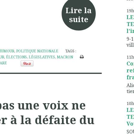
Lire la
19
LE
suite
TE
l’
9-1
vil
HUMOUR
,
POLITIQUE NATIONALE
TAGS :
11
UR
,
ÉLECTIONS
,
LÉGISLATIVES
,
MACRON
Co
ARE
re
fr
Ali
tien
 pas une voix ne
10
LE
 à la défaite du
TE
Vo
SO