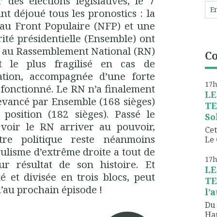
 des élections législatives, le 7
ant déjoué tous les pronostics : la
u Front Populaire (NFP) et une
ité présidentielle (Ensemble) ont
e au Rassemblement National (RN)
C
t le plus fragilisé en cas de
ration, accompagnée d’une forte
17
 fonctionné. Le RN n’a finalement
LE
evancé par Ensemble (168 sièges)
TE
position (182 sièges). Passé le
So
voir le RN arriver au pouvoir,
Cet
tre politique reste néanmoins
Le 
pulisme d’extrême droite a tout de
17
r résultat de son histoire. Et
LE
é et divisée en trois blocs, peut
TE
’au prochain épisode !
l’
Du 
Hau