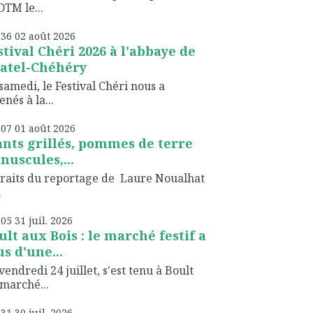
TM le...
h36
02
août 2026
stival Chéri 2026 à l'abbaye de
atel-Chéhéry
samedi, le Festival Chéri nous a
nés à la...
h07
01
août 2026
ants grillés, pommes de terre
nuscules,...
raits du reportage de Laure Noualhat
.
h05
31
juil. 2026
ult aux Bois : le marché festif a
us d'une...
vendredi 24 juillet, s'est tenu à Boult
marché...
h31
30
juil. 2026