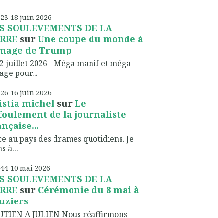
h23
18
juin 2026
S SOULEVEMENTS DE LA
RRE
sur
Une coupe du monde à
image de Trump
2 juillet 2026 - Méga manif et méga
lage pour...
h26
16
juin 2026
istia michel
sur
Le
foulement de la journaliste
ançaise...
ce au pays des drames quotidiens. Je
s à...
h44
10
mai 2026
S SOULEVEMENTS DE LA
RRE
sur
Cérémonie du 8 mai à
uziers
UTIEN A JULIEN Nous réaffirmons