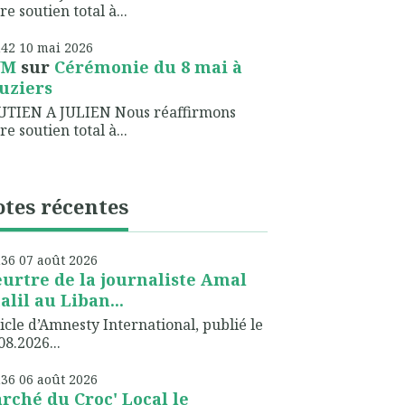
re soutien total à...
h42
10
mai 2026
NM
sur
Cérémonie du 8 mai à
uziers
UTIEN A JULIEN Nous réaffirmons
re soutien total à...
tes récentes
h36
07
août 2026
urtre de la journaliste Amal
alil au Liban...
icle d’Amnesty International, publié le
08.2026...
h36
06
août 2026
rché du Croc' Local le