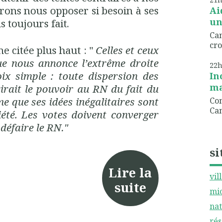
rons nous opposer si besoin à ses
Ai
un
 toujours fait.
Can
cro
e citée plus haut : "
Celles et ceux
que nous annonce l’extrême droite
22
ix simple : toute dispersion des
In
ma
irait le pouvoir au RN du fait du
e que ses idées inégalitaires sont
Com
Can
iété. Les votes doivent converger
 défaire le RN."
si
Lire la
vil
suite
mic
nat
rés