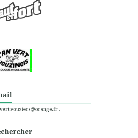
mail
vert.vouziers@orange.fr .
echercher