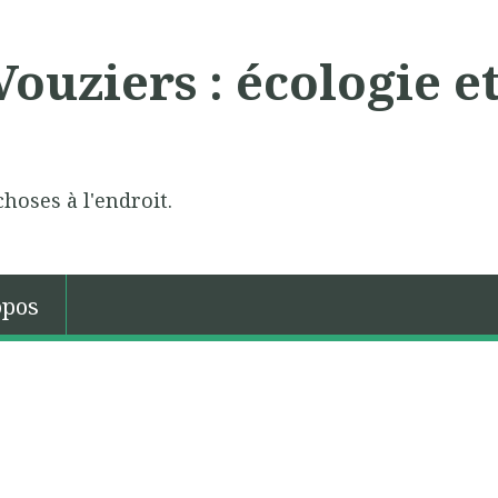
ouziers : écologie e
choses à l'endroit.
opos