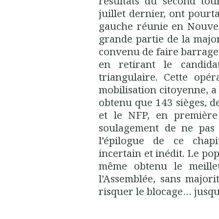
résultats du second tour
juillet dernier, ont pourt
gauche réunie en Nouvea
grande partie de la major
convenu de faire barrag
en retirant le candida
triangulaire. Cette opé
mobilisation citoyenne, a
obtenu que 143 sièges, d
et le NFP, en première 
soulagement de ne pas 
l’épilogue de ce chapi
incertain et inédit. Le po
même obtenu le meilleu
l’Assemblée, sans majorit
risquer le blocage… jusqu