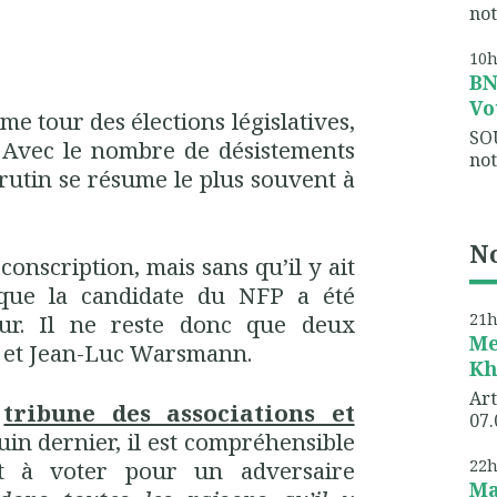
not
10
B
Vo
e tour des élections législatives,
SO
s. Avec le nombre de désistements
not
crutin se résume le plus souvent à
No
rconscription, mais sans qu’il y ait
sque la candidate du NFP a été
21
ur. Il ne reste donc que deux
Me
N et Jean-Luc Warsmann.
Kh
Art
a
tribune des associations et
07.
juin dernier, il est compréhensible
nt à voter pour un adversaire
22
Ma