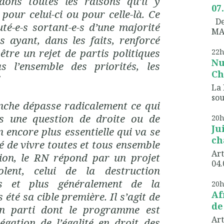
dons toutes les raisons qu’il y
07
pour celui-ci ou pour celle-là. Ce
Dem
uté-e-s sortant-e-s d’une majorité
MA
s ayant, dans les faits, renforcé
être un rejet de partis politiques
22
Nu
 l’ensemble des priorités, les
Ch
La 
sou
nche dépasse radicalement ce qui
as une question de droite ou de
20
Ju
 encore plus essentielle qui va se
ch
ité de vivre toutes et tous ensemble
Art
tion, le RN répond par un projet
04.
olent, celui de la destruction
és et plus généralement de la
20
Af
 été sa cible première. Il s’agit de
de
un parti dont le programme est
Art
égation de l’égalité en droit des