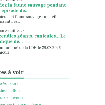
dez la faune sauvage pendant
 épisode de...
icule et faune sauvage : un défi
issant Les...
h00
29
juil. 2026
cendies géants, canicules… Le
nque de...
muniqué de la LDH le 29.07.2026
icule...
tes à voir
le Vouziers
hele leflon
ure et avenir
eau sortir du nucléaire