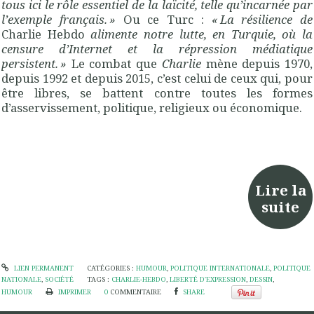
tous ici le rôle essentiel de la laïcité, telle qu’incarnée par
l’exemple français. »
Ou ce Turc :
« La résilience de
Charlie Hebdo
alimente notre lutte, en Turquie, où la
censure d’Internet et la répression médiatique
persistent. »
Le combat que
Charlie
mène depuis 1970,
depuis 1992 et depuis 2015, c’est celui de ceux qui, pour
être libres, se battent contre toutes les formes
d’asservissement, politique, religieux ou économique.
Lire la
suite
LIEN PERMANENT
CATÉGORIES :
HUMOUR
,
POLITIQUE INTERNATIONALE
,
POLITIQUE
NATIONALE
,
SOCIÉTÉ
TAGS :
CHARLIE-HEBDO
,
LIBERTÉ D'EXPRESSION
,
DESSIN
,
HUMOUR
IMPRIMER
0
COMMENTAIRE
SHARE