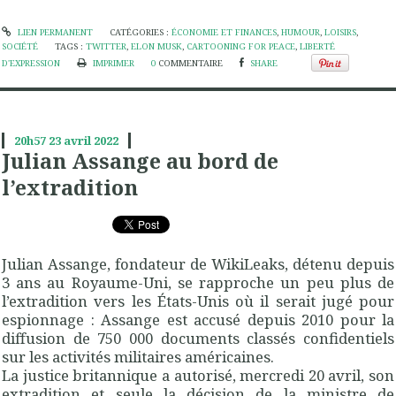
LIEN PERMANENT
CATÉGORIES :
ÉCONOMIE ET FINANCES
,
HUMOUR
,
LOISIRS
,
SOCIÉTÉ
TAGS :
TWITTER
,
ELON MUSK
,
CARTOONING FOR PEACE
,
LIBERTÉ
D'EXPRESSION
IMPRIMER
0
COMMENTAIRE
SHARE
20h57
23
avril 2022
Julian Assange au bord de
l’extradition
Julian Assange, fondateur de WikiLeaks, détenu depuis
3 ans au Royaume-Uni, se rapproche un peu plus de
l’extradition vers les États-Unis où il serait jugé pour
espionnage : Assange est accusé depuis 2010 pour la
diffusion de 750 000 documents classés confidentiels
sur les activités militaires américaines.
La justice britannique a autorisé, mercredi 20 avril, son
extradition et seule la décision de la ministre de