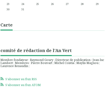
23
24
25
26
27
28
29
30
31
Carte
comité de rédaction de l'An Vert
Membre fondateur : Raymond Goury ; Directeur de publication : Jean-luc
Lambert ; Membres : Pierre Bouvart ; Michel Coistia ; Maylis Magnou ;
Laurence Renaudin ;
S'abonner au flux RSS
S'abonner au flux ATOM