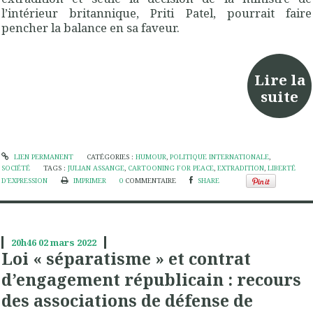
l’intérieur britannique, Priti Patel, pourrait faire
pencher la balance en sa faveur.
Lire la
suite
LIEN PERMANENT
CATÉGORIES :
HUMOUR
,
POLITIQUE INTERNATIONALE
,
SOCIÉTÉ
TAGS :
JULIAN ASSANGE
,
CARTOONING FOR PEACE
,
EXTRADITION
,
LIBERTÉ
D'EXPRESSION
IMPRIMER
0
COMMENTAIRE
SHARE
20h46
02
mars 2022
Loi « séparatisme » et contrat
d’engagement républicain : recours
des associations de défense de