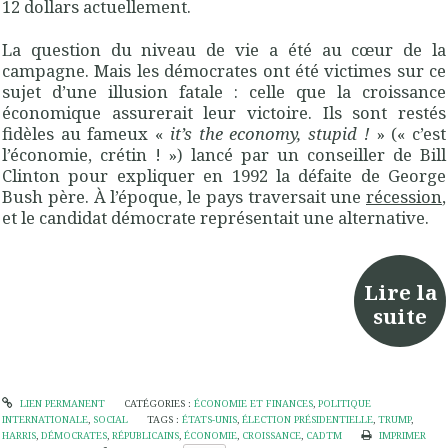
12 dollars actuellement.
La question du niveau de vie a été au cœur de la
campagne. Mais les démocrates ont été victimes sur ce
sujet d’une illusion fatale : celle que la croissance
économique assurerait leur victoire. Ils sont restés
fidèles au fameux «
it’s the economy, stupid !
» (« c’est
l’économie, crétin ! ») lancé par un conseiller de Bill
Clinton pour expliquer en 1992 la défaite de George
Bush père. À l’époque, le pays traversait une
récession
,
et le candidat démocrate représentait une alternative.
Lire la
suite
LIEN PERMANENT
CATÉGORIES :
ÉCONOMIE ET FINANCES
,
POLITIQUE
INTERNATIONALE
,
SOCIAL
TAGS :
ÉTATS-UNIS
,
ÉLECTION PRÉSIDENTIELLE
,
TRUMP
,
HARRIS
,
DÉMOCRATES
,
RÉPUBLICAINS
,
ÉCONOMIE
,
CROISSANCE
,
CADTM
IMPRIMER