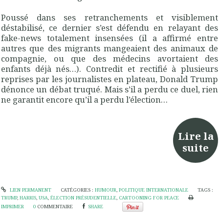
Poussé dans ses retranchements et visiblement
déstabilisé, ce dernier s’est défendu en relayant des
fake-news totalement insensées (il a affirmé entre
autres que des migrants mangeaient des animaux de
compagnie, ou que des médecins avortaient des
enfants déjà nés…). Contredit et rectifié à plusieurs
reprises par les journalistes en plateau, Donald Trump
dénonce un débat truqué. Mais s’il a perdu ce duel, rien
ne garantit encore qu’il a perdu l’élection…
Lire la
suite
LIEN PERMANENT
CATÉGORIES :
HUMOUR
,
POLITIQUE INTERNATIONALE
TAGS :
TRUMP
,
HARRIS
,
USA
,
ÉLECTION PRÉSUDENTIELLE
,
CARTOONING FOR PEACE
IMPRIMER
0
COMMENTAIRE
SHARE