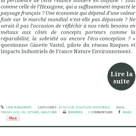
la pertinence de cette relance minière en Guyane ? Tout
comme celle de l’Hexagone, qui a suffisamment impacté le
paysage français ? Une économie qui dépend d’une valeur
fixée sur le marché mondial n’est-elle pas dépassée ? Ne
serait-il pas l’occasion de réfléchir à nos réels besoins en
métaux aux côtés de concepts porteurs comme la
réparabilité, la sobriété ou encore l’éco-conception ? »
questionne Ginette Vastel, pilote du réseau Risques et
Impacts Industriels de France Nature Environnement.
Lire la
suite
LIEN PERMANENT
CATÉGORIES :
ÉCOLOGIE
,
POLITIQUE NATIONALE
TAGS :
ORPAILLAGE
,
OR
,
GUYANE
,
AMAZONIE
IMPRIMER
0
COMMENTAIRE
SHARE