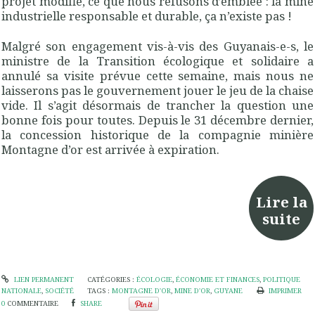
projet modifié, ce que nous refusons d’emblée : la mine
industrielle responsable et durable, ça n’existe pas !
Malgré son engagement vis-à-vis des Guyanais-e-s, le
ministre de la Transition écologique et solidaire a
annulé sa visite prévue cette semaine, mais nous ne
laisserons pas le gouvernement jouer le jeu de la chaise
vide. Il s’agit désormais de trancher la question une
bonne fois pour toutes. Depuis le 31 décembre dernier,
la concession historique de la compagnie minière
Montagne d’or est arrivée à expiration.
Lire la
suite
LIEN PERMANENT
CATÉGORIES :
ÉCOLOGIE
,
ÉCONOMIE ET FINANCES
,
POLITIQUE
NATIONALE
,
SOCIÉTÉ
TAGS :
MONTAGNE D'OR
,
MINE D'OR
,
GUYANE
IMPRIMER
0
COMMENTAIRE
SHARE