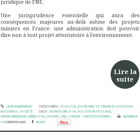
juridique de FNE.
Une jurisprudence essentielle qui aura des
conséquences majeures au-delà même des projets
miniers en France: une administration doit pouvoir
dire non à tout projet attentatoire à l’environnement.
Lire la
suite
LIEN PERMANENT
CATÉGORIES :
ÉCOLOGIE
,
ÉCONOMIE ET FINANCES
,
POLITIQUE
NATIONALE
,
SOCIÉTÉ
TAGS :
MONTAGNE D'OR
,
POLLUTION DES EAUX
,
ENVIRONNEMENT
,
MINE D'OR
,
GUYANE
,
FNE
,
CONSEIL CONSTITUTIONNEL
IMPRIMER
0
COMMENTAIRE
SHARE