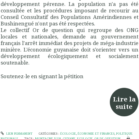
développement pérenne. La population n'a pas été
consultée et les procédures imposant de recourir au
Conseil Consultatif des Populations Amérindiennes et
Bushinengué n'ont pas été respectées.
Le collectif Or de question qui regroupe des ONG
locales et nationales, demande au gouvernement
français l'arrêt immédiat des projets de méga-industrie
minière. L’économie guyanaise doit s’orienter vers un
développement écologiquement et socialement
soutenable.
Soutenez-le en signant la pétition
Lire la
suite
LIEN PERMANENT
CATÉGORIES :
ÉCOLOGIE
,
ÉCONOMIE ET FINANCES
,
POLITIQUE
NATIONALE
TAGS :
MONTAGNE D'OR
,
GUYANE
,
ECOLOGIE
,
OR DE QUESTION