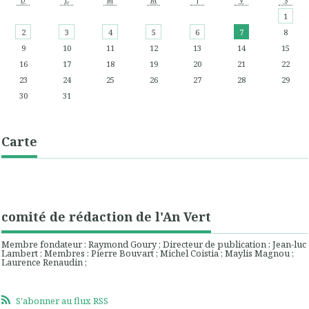
D
L
M
M
J
V
S
1
2
3
4
5
6
7
8
9
10
11
12
13
14
15
16
17
18
19
20
21
22
23
24
25
26
27
28
29
30
31
Carte
comité de rédaction de l'An Vert
Membre fondateur : Raymond Goury ; Directeur de publication : Jean-luc
Lambert ; Membres : Pierre Bouvart ; Michel Coistia ; Maylis Magnou ;
Laurence Renaudin ;
S'abonner au flux RSS