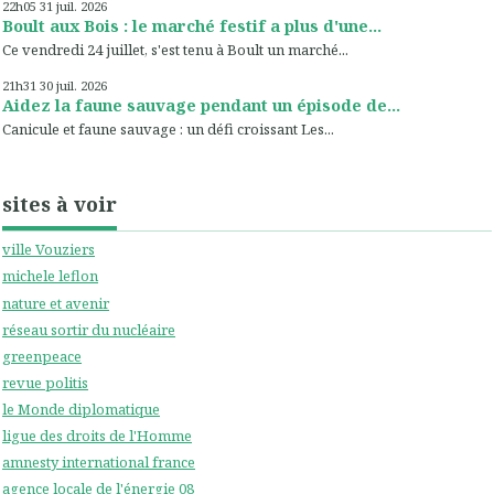
22h05
31
juil. 2026
Boult aux Bois : le marché festif a plus d'une...
Ce vendredi 24 juillet, s'est tenu à Boult un marché...
21h31
30
juil. 2026
Aidez la faune sauvage pendant un épisode de...
Canicule et faune sauvage : un défi croissant Les...
sites à voir
ville Vouziers
michele leflon
nature et avenir
réseau sortir du nucléaire
greenpeace
revue politis
le Monde diplomatique
ligue des droits de l'Homme
amnesty international france
agence locale de l'énergie 08