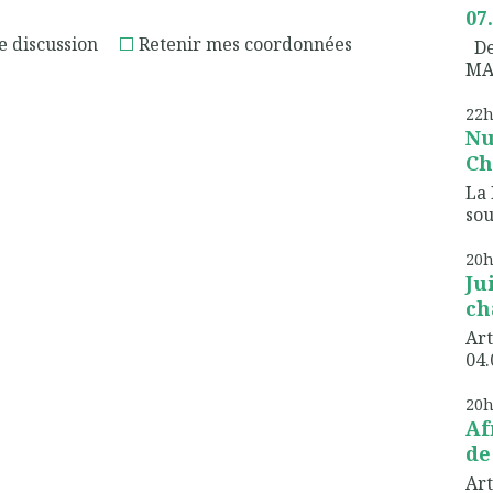
07
e discussion
Retenir mes coordonnées
Dem
MA
22
Nu
Ch
La 
sou
20
Ju
ch
Art
04.
20
Af
de
Art