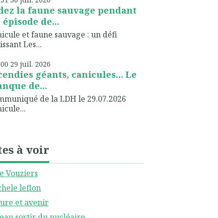
dez la faune sauvage pendant
 épisode de...
icule et faune sauvage : un défi
issant Les...
h00
29
juil. 2026
cendies géants, canicules… Le
nque de...
muniqué de la LDH le 29.07.2026
icule...
tes à voir
le Vouziers
hele leflon
ure et avenir
eau sortir du nucléaire