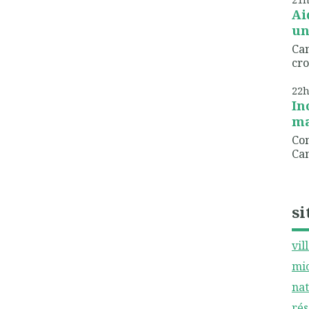
Ai
un
Can
cro
22
In
ma
Com
Can
si
vil
mic
nat
rés