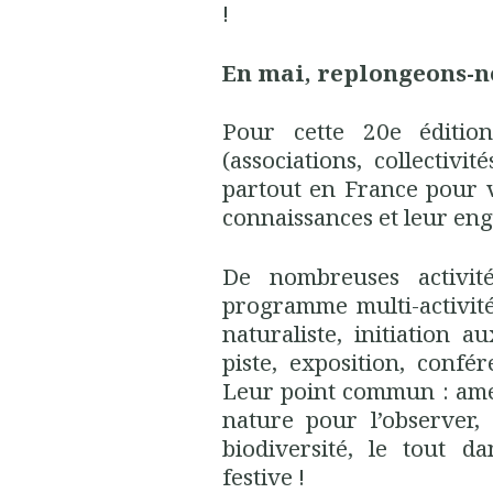
!
En mai, replongeons-no
Pour cette 20e éditio
(associations, collectivit
partout en France pour v
connaissances et leur en
De nombreuses activité
programme multi-activité
naturaliste, initiation a
piste, exposition, confé
Leur point commun : amen
nature pour l’observer,
biodiversité, le tout d
festive !