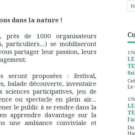
us dans la nature !
C
n, près de 1000 organisateurs
és, particuliers…) se mobiliseront
ous partager leur passion, leurs
17
LE
gagement.
TE
So
s seront proposées : festival,
Cet
s, balade découverte, inventaire
Le 
ux sciences participatives, jeu de
rence ou spectacle en plein air…
17
LE
er le public à se rendre dans la
TE
 en apprendre davantage sur la
l’
ans une ambiance conviviale et
Du 
Hau