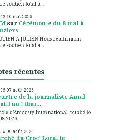
re soutien total à...
h42
10
mai 2026
NM
sur
Cérémonie du 8 mai à
uziers
UTIEN A JULIEN Nous réaffirmons
re soutien total à...
tes récentes
h36
07
août 2026
urtre de la journaliste Amal
alil au Liban...
icle d’Amnesty International, publié le
08.2026...
h36
06
août 2026
rché du Croc' Local le