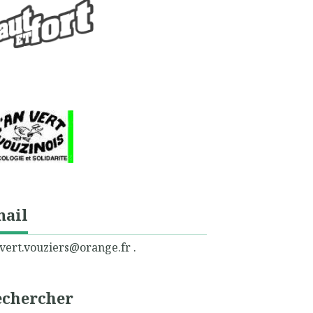
mail
vert.vouziers@orange.fr .
echercher