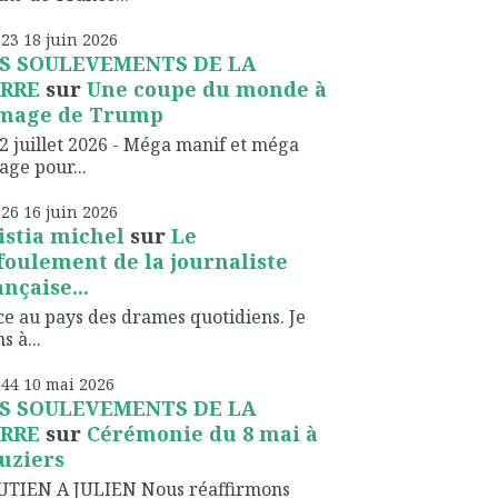
h23
18
juin 2026
S SOULEVEMENTS DE LA
RRE
sur
Une coupe du monde à
image de Trump
2 juillet 2026 - Méga manif et méga
lage pour...
h26
16
juin 2026
istia michel
sur
Le
foulement de la journaliste
ançaise...
ce au pays des drames quotidiens. Je
s à...
h44
10
mai 2026
S SOULEVEMENTS DE LA
RRE
sur
Cérémonie du 8 mai à
uziers
UTIEN A JULIEN Nous réaffirmons