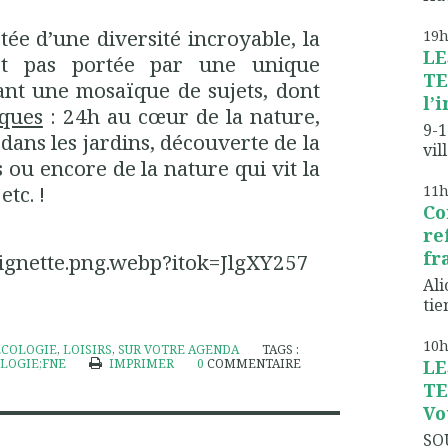
tée d’une diversité incroyable, la
19
LE
st pas portée par une unique
TE
ant une mosaïque de sujets, dont
l’
iques
: 24h au cœur de la nature,
9-1
dans les jardins, découverte de la
vil
 ou encore de la nature qui vit la
tc. !
11
Co
re
fr
Ali
tien
10
ÉCOLOGIE
,
LOISIRS
,
SUR VOTRE AGENDA
TAGS :
LE
LOGIE;FNE
IMPRIMER
0
COMMENTAIRE
TE
Vo
SO