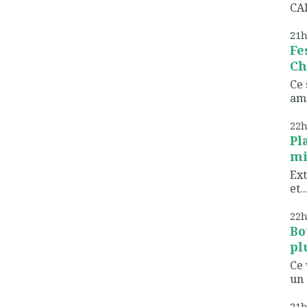
CAD
21
Fe
Ch
Ce 
ame
22
Pl
mi
Ext
et..
22
Bo
pl
Ce 
un 
21