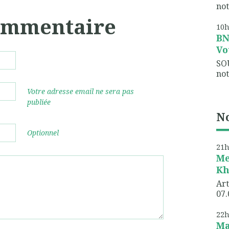
not
commentaire
10
B
Vo
SO
not
Votre adresse email ne sera pas
publiée
No
Optionnel
21
Me
Kh
Art
07.
22
Ma