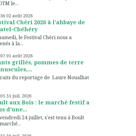
TM le...
h36
02
août 2026
stival Chéri 2026 à l'abbaye de
atel-Chéhéry
samedi, le Festival Chéri nous a
nés à la...
h07
01
août 2026
ants grillés, pommes de terre
nuscules,...
raits du reportage de Laure Noualhat
.
h05
31
juil. 2026
ult aux Bois : le marché festif a
us d'une...
vendredi 24 juillet, s'est tenu à Boult
marché...
h31
30
juil. 2026