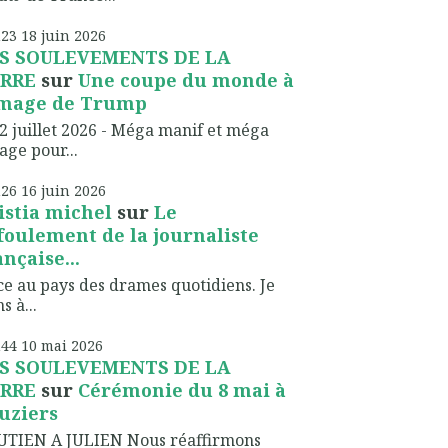
h23
18
juin 2026
S SOULEVEMENTS DE LA
RRE
sur
Une coupe du monde à
image de Trump
2 juillet 2026 - Méga manif et méga
lage pour...
h26
16
juin 2026
istia michel
sur
Le
foulement de la journaliste
ançaise...
ce au pays des drames quotidiens. Je
s à...
h44
10
mai 2026
S SOULEVEMENTS DE LA
RRE
sur
Cérémonie du 8 mai à
uziers
UTIEN A JULIEN Nous réaffirmons