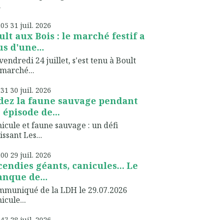
.
h05
31
juil. 2026
ult aux Bois : le marché festif a
us d'une...
vendredi 24 juillet, s'est tenu à Boult
marché...
h31
30
juil. 2026
dez la faune sauvage pendant
 épisode de...
icule et faune sauvage : un défi
issant Les...
h00
29
juil. 2026
cendies géants, canicules… Le
nque de...
muniqué de la LDH le 29.07.2026
icule...
h47
28
juil. 2026