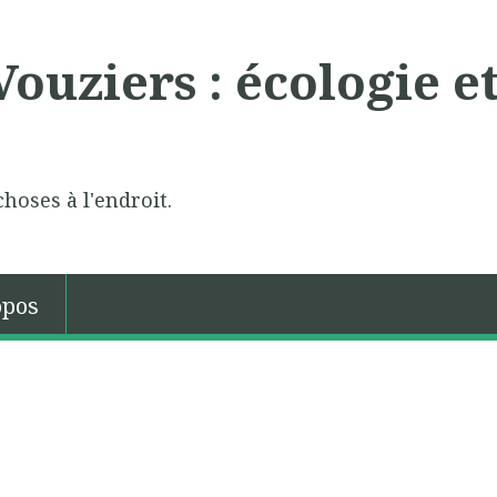
ouziers : écologie e
choses à l'endroit.
opos