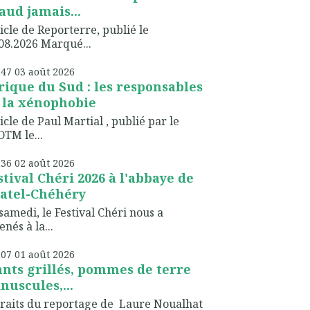
aud jamais...
icle de Reporterre, publié le
08.2026 Marqué...
h47
03
août 2026
rique du Sud : les responsables
 la xénophobie
icle de Paul Martial , publié par le
TM le...
h36
02
août 2026
stival Chéri 2026 à l'abbaye de
atel-Chéhéry
samedi, le Festival Chéri nous a
nés à la...
h07
01
août 2026
ants grillés, pommes de terre
nuscules,...
raits du reportage de Laure Noualhat