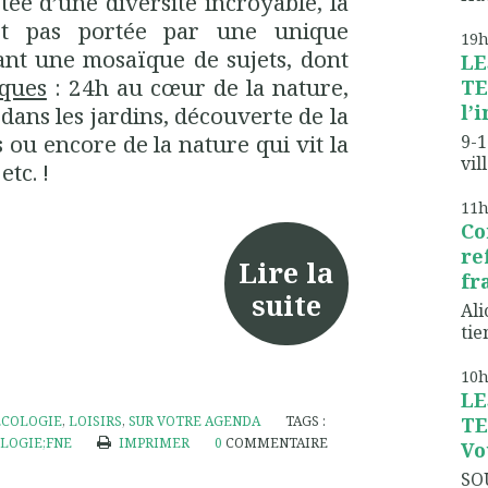
tée d’une diversité incroyable, la
st pas portée par une unique
19
ant une mosaïque de sujets, dont
LE
iques
: 24h au cœur de la nature,
TE
l’
dans les jardins, découverte de la
 ou encore de la nature qui vit la
9-1
vil
tc. !
11
Co
re
Lire la
fr
suite
Ali
tien
10
LE
ÉCOLOGIE
,
LOISIRS
,
SUR VOTRE AGENDA
TAGS :
TE
LOGIE;FNE
IMPRIMER
0
COMMENTAIRE
Vo
SO