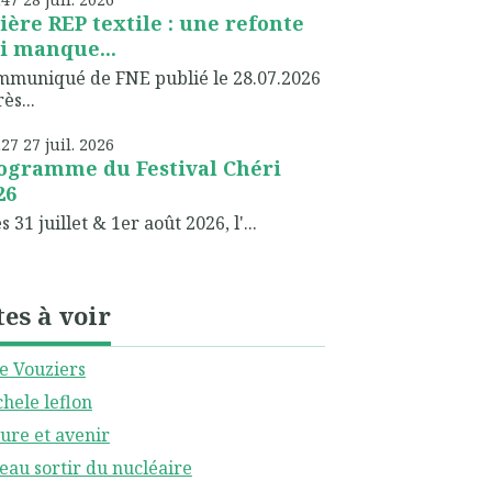
lière REP textile : une refonte
i manque...
muniqué de FNE publié le 28.07.2026
ès...
h27
27
juil. 2026
ogramme du Festival Chéri
26
 31 juillet & 1er août 2026, l'...
tes à voir
le Vouziers
hele leflon
ure et avenir
eau sortir du nucléaire