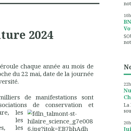
not
10
B
Vo
ature 2024
SO
not
 déroule chaque année au mois de
No
oche du 22 mai, date de la journée
versité.
22
Nu
illiers de manifestations sont
Ch
sociations de conservation et
La 
sou
ture,
les
es, les
20
res, les
Ju