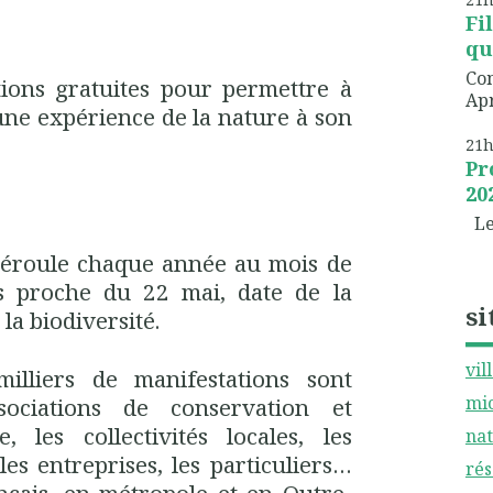
Fi
qu
Com
tions gratuites pour permettre à
Apr
 une expérience de la nature à son
21
Pr
20
Les
 déroule chaque année au mois de
s proche du 22 mai, date de la
si
la biodiversité.
vil
illiers de manifestations sont
mic
sociations de conservation et
, les collectivités locales, les
nat
les entreprises, les particuliers…
rés