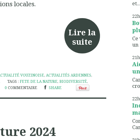
ions locales.
et..
22
Bo
pl
Lire la
Ce 
suite
un 
21
Ai
un
ACTUALITÉ VOUZINOISE
,
ACTUALITÉS ARDENNES
,
Can
TAGS :
FETE DE LA NATURE
,
BIODIVERSITÉ
,
cro
0
COMMENTAIRE
SHARE
22
In
ma
Com
ature 2024
Can
21