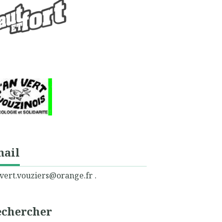
mail
vert.vouziers@orange.fr .
echercher