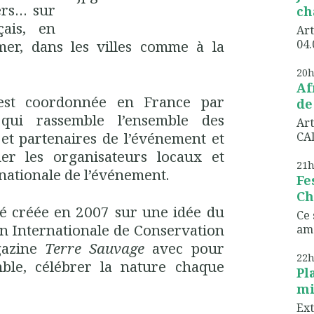
iers… sur
ch
çais, en
Art
er, dans les villes comme à la
04.
20
Af
est coordonnée en France par
de
 qui rassemble l’ensemble des
Art
et partenaires de l’événement et
CAD
r les organisateurs locaux et
21
nationale de l’événement.
Fe
Ch
té créée en 2007 sur une idée du
Ce 
on Internationale de Conservation
ame
gazine
Terre Sauvage
avec pour
22
emble, célébrer la nature chaque
Pl
mi
Ext