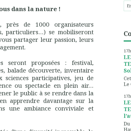
us dans la nature !
n, près de 1000 organisateurs
és, particuliers…) se mobiliseront
C
ous partager leur passion, leurs
gagement.
17
LE
s seront proposées : festival,
TE
s, balade découverte, inventaire
So
ux sciences participatives, jeu de
Cet
Le 
rence ou spectacle en plein air…
er le public à se rendre dans la
17
 en apprendre davantage sur la
LE
ans une ambiance conviviale et
TE
l’
Du 
Hau