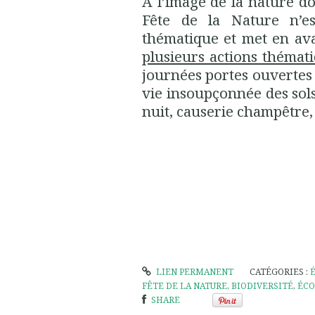
A l’image de la nature do
Fête de la Nature n’e
thématique et met en av
plusieurs actions thémat
journées portes ouvertes 
vie insoupçonnée des sols
nuit, causerie champêtre, e
LIEN PERMANENT
CATÉGORIES :
FÊTE DE LA NATURE
,
BIODIVERSITÉ
,
ÉCO
SHARE