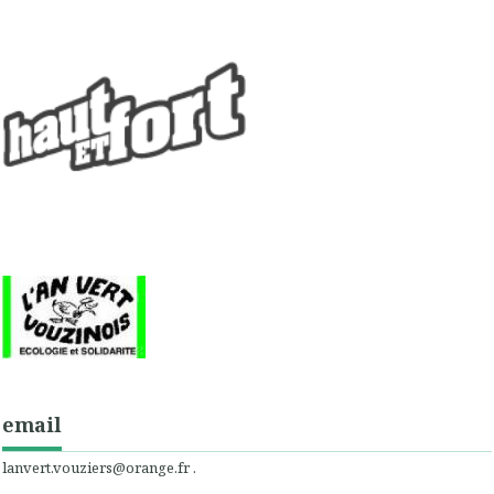
email
lanvert.vouziers@orange.fr .