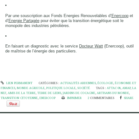
Par une souscription aux Fonds Energies Renouvelables d’
Enercoop
et
d’
Energie Partagée
pour éviter que la transition énergétique soit le
monopole des industries pétrolières.
En faisant un diagnostic avec le service
Docteur Watt
(Enercoop), outil
de maîtrise de l’énergie des particuliers.
LIEN PERMANENT
CATÉGORIES :
ACTUALITÉS ARDENNES
,
ÉCOLOGIE
,
ÉCONOMIE ET
FINANCES
,
MONDE AGRICOLE
,
POLITIQUE LOCALE
,
SOCIÉTÉ
TAGS :
ATTAC 08
,
AMAP
,
LA
NEF
,
AMIS DE LA TERRE
,
TERRE DE LIENS
,
JARDINS DE COCAGNE
,
ARTISANS DU MONDE
,
TRANSITION CITOYENNE
,
ENERCOOP
IMPRIMER
2
COMMENTAIRES
SHARE