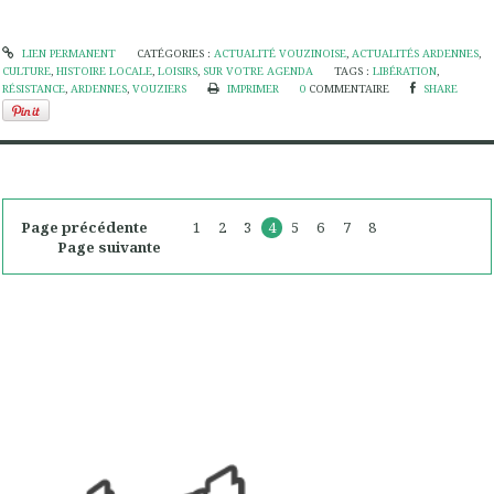
LIEN PERMANENT
CATÉGORIES :
ACTUALITÉ VOUZINOISE
,
ACTUALITÉS ARDENNES
,
CULTURE
,
HISTOIRE LOCALE
,
LOISIRS
,
SUR VOTRE AGENDA
TAGS :
LIBÉRATION
,
RÉSISTANCE
,
ARDENNES
,
VOUZIERS
IMPRIMER
0
COMMENTAIRE
SHARE
Page précédente
1
2
3
4
5
6
7
8
Page suivante