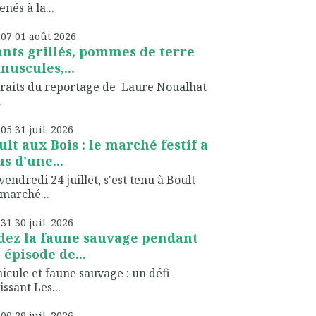
nés à la...
h07
01
août 2026
ants grillés, pommes de terre
nuscules,...
raits du reportage de Laure Noualhat
.
h05
31
juil. 2026
ult aux Bois : le marché festif a
us d'une...
vendredi 24 juillet, s'est tenu à Boult
marché...
h31
30
juil. 2026
dez la faune sauvage pendant
 épisode de...
icule et faune sauvage : un défi
issant Les...
h00
29
juil. 2026