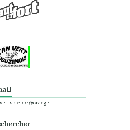
mail
vert.vouziers@orange.fr .
echercher