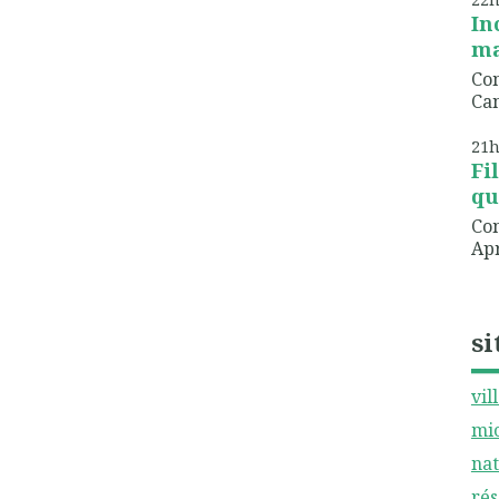
In
ma
Com
Can
21
Fi
qu
Com
Apr
si
vil
mic
nat
rés