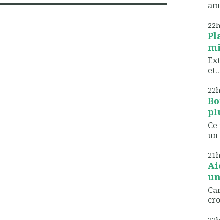
ame
22
Pl
mi
Ext
et..
22
Bo
pl
Ce 
un 
21
Ai
un
Can
cro
22