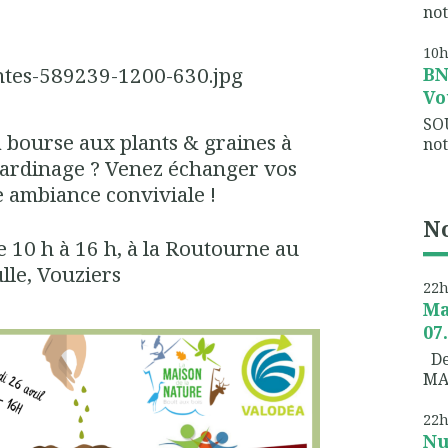
not
10
B
Vo
SO
 bourse aux plants & graines à
not
ardinage ? Venez échanger vos
e ambiance conviviale !
No
e 10 h à 16 h, à la Routourne au
lle, Vouziers
22
Ma
07
Dem
MA
22
Nu