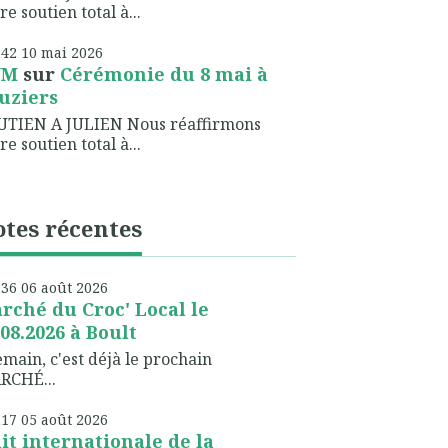
re soutien total à...
h42
10
mai 2026
NM
sur
Cérémonie du 8 mai à
uziers
UTIEN A JULIEN Nous réaffirmons
re soutien total à...
tes récentes
h36
06
août 2026
rché du Croc' Local le
.08.2026 à Boult
ain, c'est déjà le prochain
RCHÉ...
h17
05
août 2026
it internationale de la