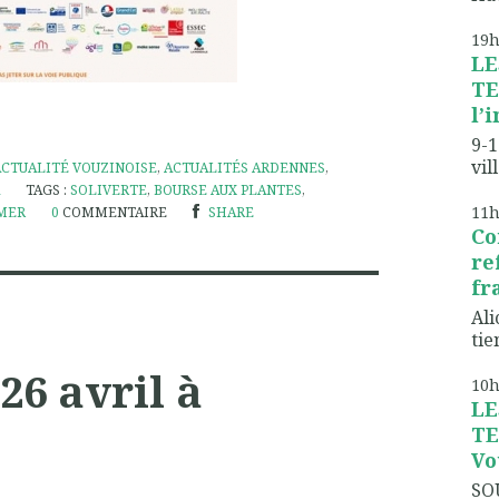
19
LE
TE
l’
9-1
vil
ACTUALITÉ VOUZINOISE
,
ACTUALITÉS ARDENNES
,
TAGS :
SOLIVERTE
,
BOURSE AUX PLANTES
,
11
MER
0
COMMENTAIRE
SHARE
Co
re
fr
Ali
tien
 26 avril à
10
LE
TE
Vo
SO