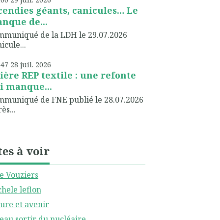
cendies géants, canicules… Le
nque de...
muniqué de la LDH le 29.07.2026
icule...
h47
28
juil. 2026
lière REP textile : une refonte
i manque...
muniqué de FNE publié le 28.07.2026
ès...
tes à voir
le Vouziers
hele leflon
ure et avenir
eau sortir du nucléaire