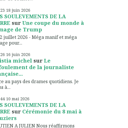
h23
18
juin 2026
S SOULEVEMENTS DE LA
RRE
sur
Une coupe du monde à
image de Trump
2 juillet 2026 - Méga manif et méga
lage pour...
h26
16
juin 2026
istia michel
sur
Le
foulement de la journaliste
ançaise...
ce au pays des drames quotidiens. Je
s à...
h44
10
mai 2026
S SOULEVEMENTS DE LA
RRE
sur
Cérémonie du 8 mai à
uziers
UTIEN A JULIEN Nous réaffirmons