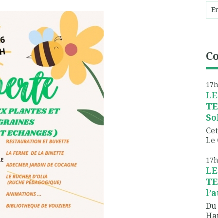
C
17
LE
TE
So
Cet
Le 
17
LE
TE
l’
Du 
Hau