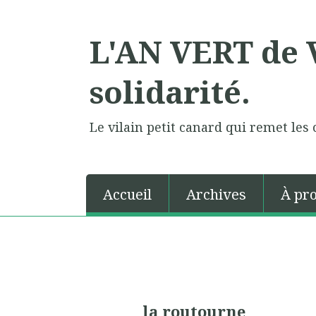
L'AN VERT de V
solidarité.
Le vilain petit canard qui remet les 
Accueil
Archives
À pr
la routourne