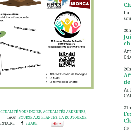
Ch
La 
sou
20
Ju
ch
Art
04.
20
Af
de
Art
CAD
21
ACTUALITÉ VOUZINOISE
,
ACTUALITÉS ARDENNES
,
Fe
TAGS :
BOURSE AUX PLANTES
,
LA ROUTOURNE
,
Ch
NTAIRE
SHARE
Ce 