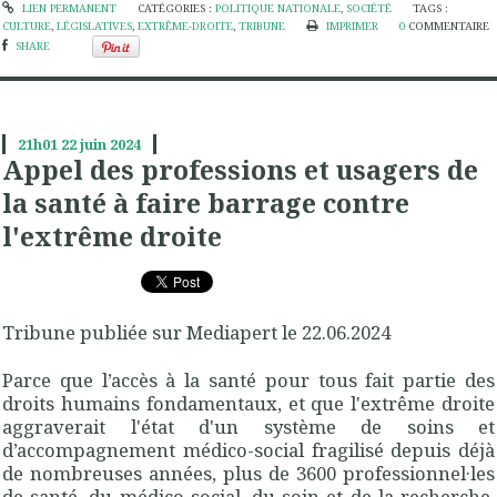
LIEN PERMANENT
CATÉGORIES :
POLITIQUE NATIONALE
,
SOCIÉTÉ
TAGS :
CULTURE
,
LÉGISLATIVES
,
EXTRÊME-DROITE
,
TRIBUNE
IMPRIMER
0
COMMENTAIRE
SHARE
21h01
22
juin 2024
Appel des professions et usagers de
la santé à faire barrage contre
l'extrême droite
Tribune publiée sur Mediapert le 22.06.2024
Parce que l’accès à la santé pour tous fait partie des
droits humains fondamentaux, et que l'extrême droite
aggraverait l'état d'un système de soins et
d’accompagnement médico-social fragilisé depuis déjà
de nombreuses années, plus de 3600 professionnel·les
de santé, du médico-social, du soin et de la recherche,