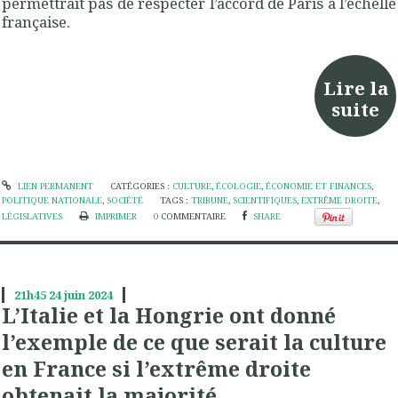
permettrait pas de respecter l’accord de Paris à l’échelle
française.
Lire la
suite
LIEN PERMANENT
CATÉGORIES :
CULTURE
,
ÉCOLOGIE
,
ÉCONOMIE ET FINANCES
,
POLITIQUE NATIONALE
,
SOCIÉTÉ
TAGS :
TRIBUNE
,
SCIENTIFIQUES
,
EXTRÊME DROITE
,
LÉGISLATIVES
IMPRIMER
0
COMMENTAIRE
SHARE
21h45
24
juin 2024
L’Italie et la Hongrie ont donné
l’exemple de ce que serait la culture
en France si l’extrême droite
obtenait la majorité