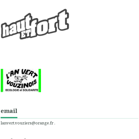
email
lanvert.vouziers@orange.fr .