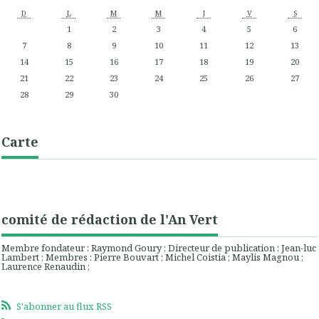
D
L
M
M
J
V
S
1
2
3
4
5
6
7
8
9
10
11
12
13
14
15
16
17
18
19
20
21
22
23
24
25
26
27
28
29
30
Carte
comité de rédaction de l'An Vert
Membre fondateur : Raymond Goury ; Directeur de publication : Jean-luc
Lambert ; Membres : Pierre Bouvart ; Michel Coistia ; Maylis Magnou ;
Laurence Renaudin ;
S'abonner au flux RSS