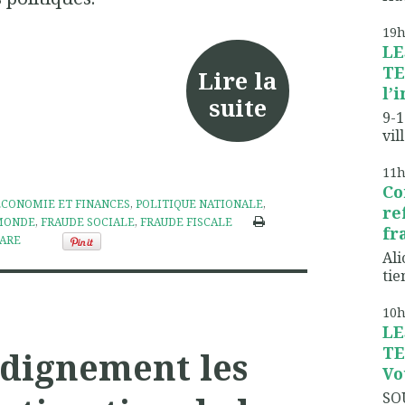
19
LE
TE
Lire la
l’
suite
9-1
vil
11
Co
ÉCONOMIE ET FINANCES
,
POLITIQUE NATIONALE
,
re
MONDE
,
FRAUDE SOCIALE
,
FRAUDE FISCALE
fr
ARE
Ali
tien
10
LE
TE
 dignement les
Vo
SO