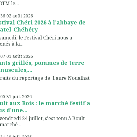
TM le...
h36
02
août 2026
stival Chéri 2026 à l'abbaye de
atel-Chéhéry
samedi, le Festival Chéri nous a
nés à la...
h07
01
août 2026
ants grillés, pommes de terre
nuscules,...
raits du reportage de Laure Noualhat
.
h05
31
juil. 2026
ult aux Bois : le marché festif a
us d'une...
vendredi 24 juillet, s'est tenu à Boult
marché...
h31
30
juil. 2026