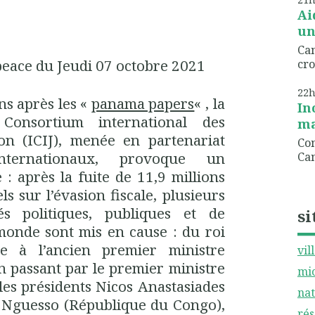
Ai
un
Can
peace du Jeudi 07 octobre 2021
cro
22
ns après les «
panama papers
« , la
In
Consortium international des
ma
tion (ICIJ), menée en partenariat
Com
ternationaux, provoque un
Can
 : après la fuite de 11,9 millions
s sur l’évasion fiscale, plusieurs
és politiques, publiques et de
si
monde sont mis en cause : du roi
e à l’ancien premier ministre
vil
n passant par le premier ministre
mic
les présidents Nicos Anastasiades
nat
u Nguesso (République du Congo),
rés