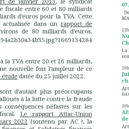
rt de janvier 2013
, le syndicat
07
e fiscale entre 60 et 80 milliards
Dem
liards d’euros pour la TVA. Cette
MA
é actualisée dans un
rapport de
virons de 80
milliards d’euros,
22
Nu
Ch
La 
sou
à la TVA entre 20 et 26 milliards,
ne nouvelle fois l’ampleur de ce
20
Ju
 étude
datée du 25 juillet 2022.
ch
Art
 sont d’autant plus préoccupants
04.
loués à la lutte contre la fraude
es conséquences néfastes sur les
20
Af
fiscal.
Le rapport Attac-Union
de
 mars 2022
(soutenu par AC !, la
Art
inances et Solidaires finances