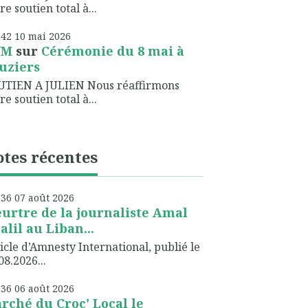
re soutien total à...
h42
10
mai 2026
NM
sur
Cérémonie du 8 mai à
uziers
UTIEN A JULIEN Nous réaffirmons
re soutien total à...
tes récentes
h36
07
août 2026
urtre de la journaliste Amal
alil au Liban...
icle d’Amnesty International, publié le
08.2026...
h36
06
août 2026
rché du Croc' Local le