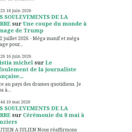
h23
18
juin 2026
S SOULEVEMENTS DE LA
RRE
sur
Une coupe du monde à
image de Trump
2 juillet 2026 - Méga manif et méga
lage pour...
h26
16
juin 2026
istia michel
sur
Le
foulement de la journaliste
ançaise...
ce au pays des drames quotidiens. Je
s à...
h44
10
mai 2026
S SOULEVEMENTS DE LA
RRE
sur
Cérémonie du 8 mai à
uziers
UTIEN A JULIEN Nous réaffirmons