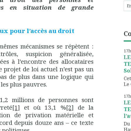
les en situation de grande
x pour l’accès au droit
C
mêmes mécanismes se répètent :
17
rôles, suspicion généralisée,
LE
ées à l’encontre des allocataires
TE
e projet de loi actuel n’est pas un
So
pas de plus dans une logique qui
Cet
 les plus pauvres.
Le 
17
,2 millions de personnes sont
LE
reté
[1]
et où 13,1 %
[2]
de la
TE
tion de privation matérielle et
l’
ord depuis douze ans – ce texte
Du 
 politiques.
Hau