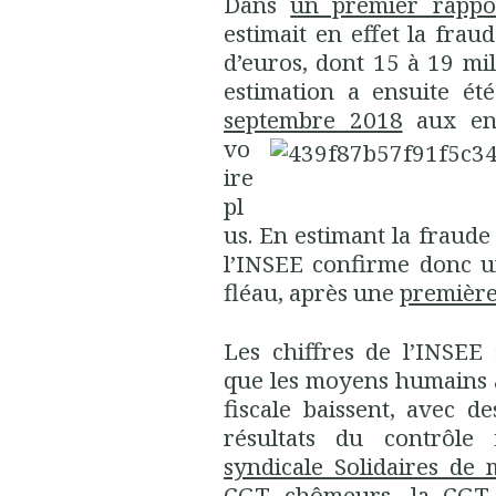
Dans
un premier rappo
estimait en effet la fraud
d’euros, dont 15 à 19 mil
estimation a ensuite ét
septembre 2018
aux en
vo
ire
pl
us. En estimant la fraude 
l’INSEE confirme donc u
fléau, après une
première
Les chiffres de l’INSEE
que les moyens humains al
fiscale baissent, avec d
résultats du contrôle 
syndicale Solidaires de
CGT chômeurs, la CGT f