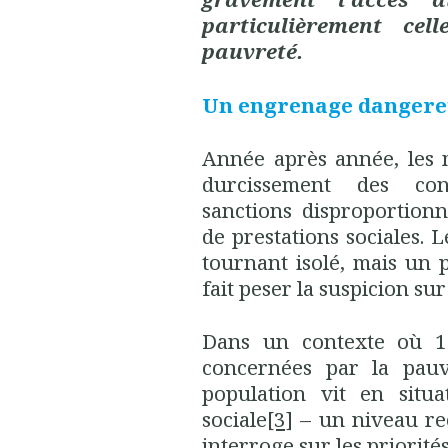
particulièrement cel
pauvreté.
Un engrenage dangereu
Année après année, les 
durcissement des cont
sanctions disproportionn
de prestations sociales. L
tournant isolé, mais un 
fait peser la suspicion sur
Dans un contexte où 11
concernées par la pauv
population vit en situa
sociale
[3]
– un niveau rec
interroge sur les priorités