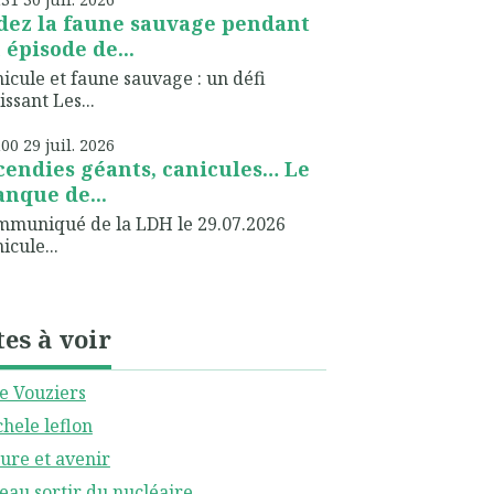
dez la faune sauvage pendant
 épisode de...
icule et faune sauvage : un défi
issant Les...
h00
29
juil. 2026
cendies géants, canicules… Le
nque de...
muniqué de la LDH le 29.07.2026
icule...
tes à voir
le Vouziers
hele leflon
ure et avenir
eau sortir du nucléaire