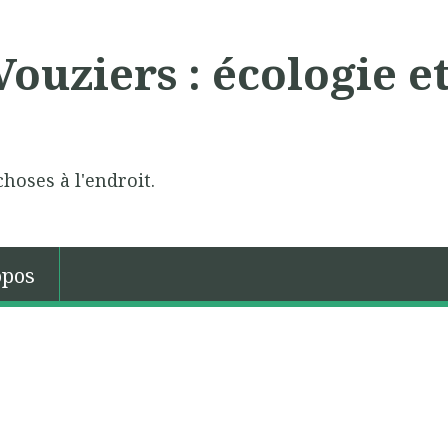
ouziers : écologie e
choses à l'endroit.
opos