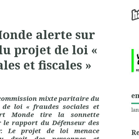
onde alerte sur
u projet de loi «
les et fiscales »
e
 commission mixte paritaire du
 de loi « fraudes sociales et
lan
rt Monde tire la sonnette
r le rapport du Défenseur des
r. Le projet de loi menace
R
au droit des personnes et