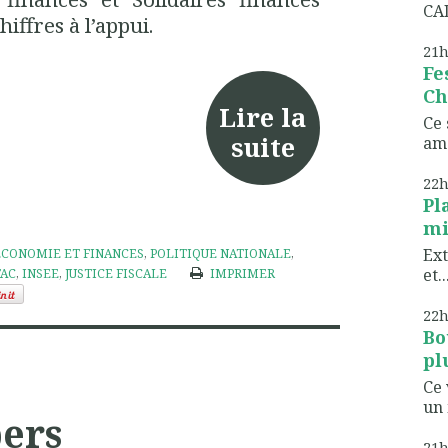
CAD
iffres à l’appui.
21
Fe
Ch
Lire la
Ce 
suite
ame
22
Pl
mi
Ext
ÉCONOMIE ET FINANCES
,
POLITIQUE NATIONALE
,
et..
TAC
,
INSEE
,
JUSTICE FISCALE
IMPRIMER
22
Bo
pl
Ce 
un 
ers
21