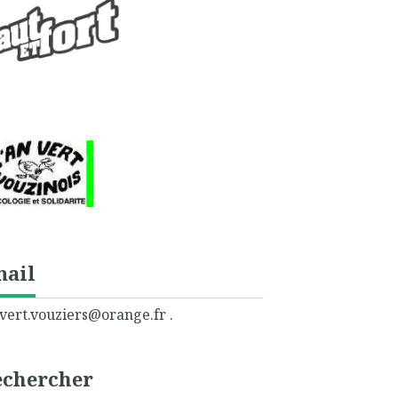
mail
vert.vouziers@orange.fr .
echercher