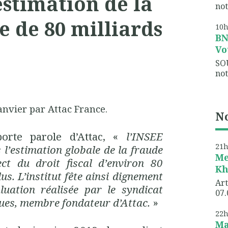
estimation de la
not
e de 80 milliards
10
B
Vo
SO
not
anvier par Attac France.
No
porte parole d’Attac, «
l’INSEE
21
 l’estimation globale de la fraude
Me
ect du droit fiscal d’environ 80
Kh
lus. L’institut fête ainsi dignement
Art
luation réalisée par le syndicat
07.
ques, membre fondateur d’Attac.
»
22
Ma