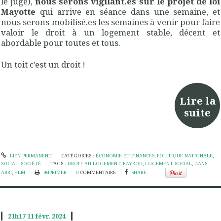
le juge),
nous serons vigilant.es sur le projet de loi
Mayotte
qui arrive en séance dans une semaine, et
nous serons mobilisé.es les semaines à venir pour faire
valoir le droit à un logement stable, décent et
abordable pour toutes et tous.
Un toit c’est un droit !
Lire la
suite
LIEN PERMANENT
CATÉGORIES :
ÉCONOMIE ET FINANCES
,
POLITIQUE NATIONALE
,
SOCIAL
,
SOCIÉTÉ
TAGS :
DROIT AU LOGEMENT
,
BAYROU
,
LOGEMENT SOCIAL
,
DANS
ABRI
,
HLM
IMPRIMER
0
COMMENTAIRE
SHARE
21h17
11
févr. 2024