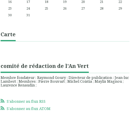
16
17
18
19
20
21
22
23
24
25
26
27
28
29
30
31
Carte
comité de rédaction de l'An Vert
Membre fondateur : Raymond Goury ; Directeur de publication : Jean-luc
Lambert ; Membres : Pierre Bouvart ; Michel Coistia ; Maylis Magnou ;
Laurence Renaudin ;
S'abonner au flux RSS
S'abonner au flux ATOM