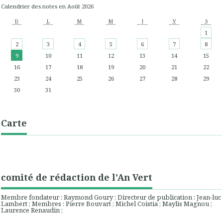
Calendrier des notes en Août 2026
D
L
M
M
J
V
S
1
2
3
4
5
6
7
8
9
10
11
12
13
14
15
16
17
18
19
20
21
22
23
24
25
26
27
28
29
30
31
Carte
comité de rédaction de l'An Vert
Membre fondateur : Raymond Goury ; Directeur de publication : Jean-luc
Lambert ; Membres : Pierre Bouvart ; Michel Coistia ; Maylis Magnou ;
Laurence Renaudin ;