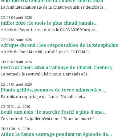
Nuit internationale de la Chauve-souris 2026
La Nuit internationale de la Chauve-souris se tiendra le...
20h48
04
août 2026
Juillet 2026 : le mois le plus chaud jamais...
Article de Reporterre, publié le 04.08.2026 Marqué...
20h47
03
août 2026
Afrique du Sud : les responsables de la xénophobie
Article de Paul Martial , publié par le CADTM le...
21h36
02
août 2026
Festival Chéri 2026 à l'abbaye de Chatel-Chéhéry
Ce samedi, le Festival Chéri nous a amenés à la...
22h07
01
août 2026
Plants grillés, pommes de terre minuscules,...
Extraits du reportage de Laure Noualhat et...
22h05
31
juil. 2026
Boult aux Bois : le marché festif a plus d'une...
Ce vendredi 24 juillet, s'est tenu à Boult un marché...
21h31
30
juil. 2026
Aidez la faune sauvage pendant un épisode de...