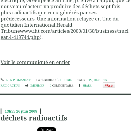
électrique, Greenpeace affirme, preuve à l'appui, que ce
nouveau réacteur va produire des déchets sept fois
plus radioactifs que ceux générés par ses
prédécesseurs. Une information relayée en Une du
quotidien
International Herald
Tribune
www.iht.com/articles/2009/01/30/business/nucl
ear.4-419744.php
).
Voir le communiqué en entier
LIEN PERMANENT
CATÉGORIES :
ÉCOLOGIE
TAGS :
EPR
,
DÉCHETS
RADIOACTIFS
IMPRIMER
0
COMMENTAIRE
SHARE
13h55
26
juin 2008
déchets radioactifs