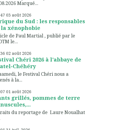
08.2026 Marqué...
h47
03
août 2026
rique du Sud : les responsables
 la xénophobie
icle de Paul Martial , publié par le
TM le...
h36
02
août 2026
stival Chéri 2026 à l'abbaye de
atel-Chéhéry
samedi, le Festival Chéri nous a
nés à la...
h07
01
août 2026
ants grillés, pommes de terre
nuscules,...
raits du reportage de Laure Noualhat
.
h05
31
juil. 2026