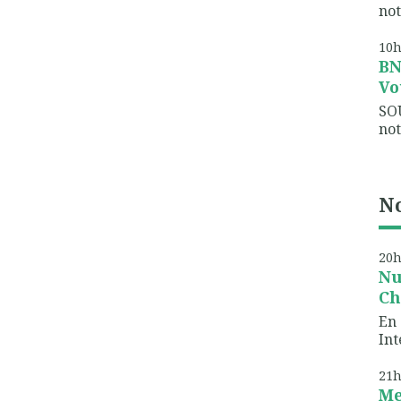
not
10
B
Vo
SO
not
No
20
Nu
Ch
En 
Int
21
Me