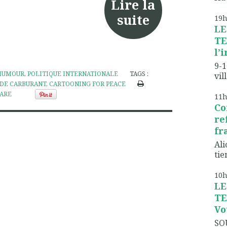
Lire la
suite
19
LE
TE
l’
9-1
HUMOUR
,
POLITIQUE INTERNATIONALE
TAGS :
vil
 DE CARBURANT
,
CARTOONING FOR PEACE
ARE
11
Co
re
fr
Ali
tien
10
LE
TE
Vo
SO