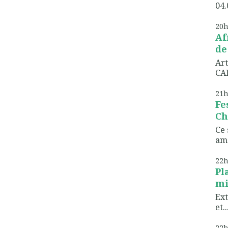
04.
20
Af
de
Art
CAD
21
Fe
Ch
Ce 
ame
22
Pl
mi
Ext
et..
22