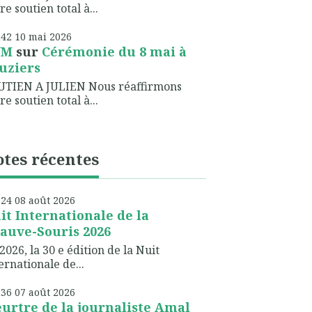
re soutien total à...
h42
10
mai 2026
NM
sur
Cérémonie du 8 mai à
uziers
UTIEN A JULIEN Nous réaffirmons
re soutien total à...
tes récentes
h24
08
août 2026
it Internationale de la
auve-Souris 2026
2026, la 30 e édition de la Nuit
ernationale de...
h36
07
août 2026
urtre de la journaliste Amal