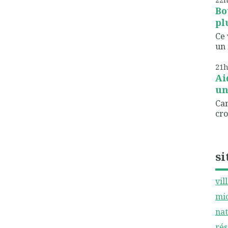
Bo
pl
Ce 
un 
21
Ai
un
Can
cro
si
vil
mic
nat
rés