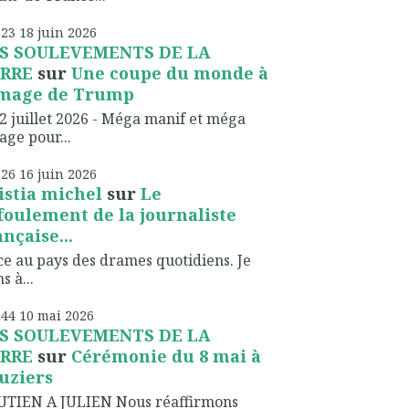
h23
18
juin 2026
S SOULEVEMENTS DE LA
RRE
sur
Une coupe du monde à
image de Trump
2 juillet 2026 - Méga manif et méga
lage pour...
h26
16
juin 2026
istia michel
sur
Le
foulement de la journaliste
ançaise...
ce au pays des drames quotidiens. Je
s à...
h44
10
mai 2026
S SOULEVEMENTS DE LA
RRE
sur
Cérémonie du 8 mai à
uziers
UTIEN A JULIEN Nous réaffirmons