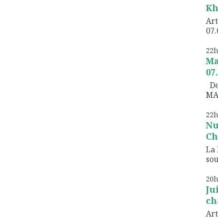
Kh
Art
07.
22
Ma
07
Dem
MA
22
Nu
Ch
La 
sou
20
Ju
ch
Art