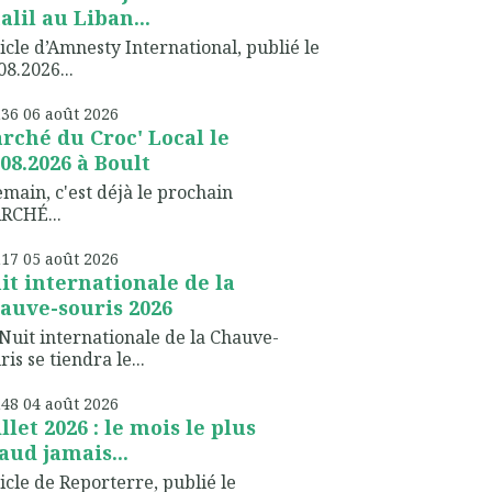
alil au Liban...
icle d’Amnesty International, publié le
08.2026...
h36
06
août 2026
rché du Croc' Local le
.08.2026 à Boult
ain, c'est déjà le prochain
RCHÉ...
h17
05
août 2026
it internationale de la
auve-souris 2026
Nuit internationale de la Chauve-
ris se tiendra le...
h48
04
août 2026
illet 2026 : le mois le plus
aud jamais...
icle de Reporterre, publié le