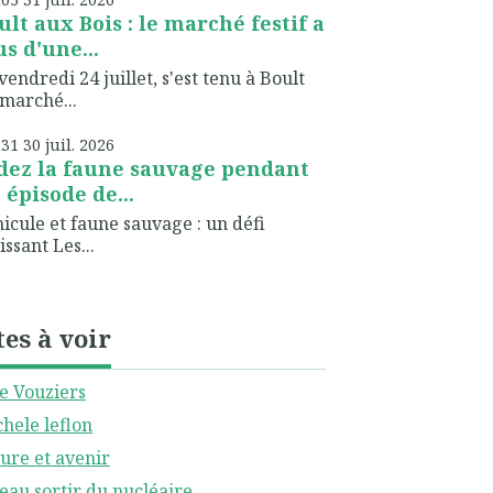
ult aux Bois : le marché festif a
us d'une...
vendredi 24 juillet, s'est tenu à Boult
marché...
h31
30
juil. 2026
dez la faune sauvage pendant
 épisode de...
icule et faune sauvage : un défi
issant Les...
tes à voir
le Vouziers
hele leflon
ure et avenir
eau sortir du nucléaire