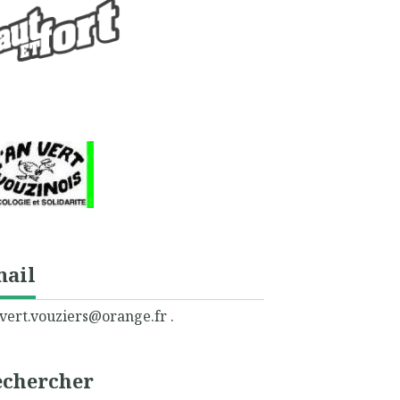
mail
vert.vouziers@orange.fr .
echercher