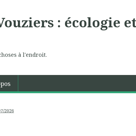
ouziers : écologie e
choses à l'endroit.
opos
07/2026