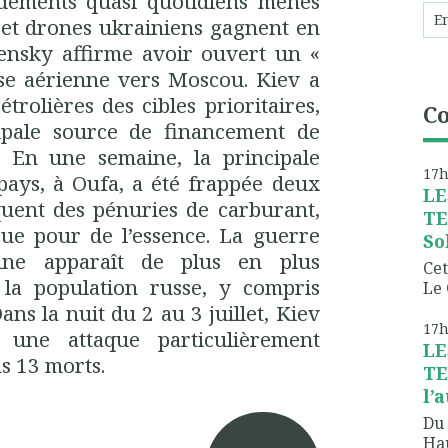
ements quasi quotidiens menés
 et drones ukrainiens gagnent en
lensky affirme avoir ouvert un «
nse aérienne vers Moscou. Kiev a
étrolières des cibles prioritaires,
C
cipale source de financement de
e. En une semaine, la principale
17
 pays, à Oufa, a été frappée deux
LE
quent des pénuries de carburant,
TE
eue pour de l’essence. La guerre
So
tine apparaît de plus en plus
Cet
la population russe, y compris
Le 
ans la nuit du 2 au 3 juillet, Kiev
17
 une attaque particulièrement
LE
ns 13 morts.
TE
l’
Du 
Hau