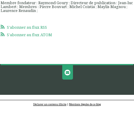
Membre fondateur : Raymond Goury ; Directeur de publication : Jean-luc
Lambert ; Membres : Pierre Bouvart ; Michel Coistia ; Maylis Magnou ;
Laurence Renaudin ;
S'abonner au flux RSS
S'abonner au flux ATOM
Déclarer un contenu illicite
|
Mentions légales de ce blog