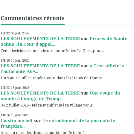
Commentaires récents
17h32
02
juil. 2026
LES SOULEVEMENTS DE LA TERRE
sur
Procès de Sainte-
Soline : la Cour d'appel...
Cette décision est une victoire pour Julien Le Guet, pour...
17h10
30
juin 2026
LES SOULEVEMENTS DE LA TERRE
sur
« C’est officiel » :
l’autoroute A69...
Du 9 au 12 juillet, rendez-vous dans les Hauts-de-France...
19h23
18
juin 2026
LES SOULEVEMENTS DE LA TERRE
sur
Une coupe du
monde à l’image de Trump
9-12 juillet 2026 - Méga manif et méga village pour...
11h26
16
juin 2026
Coistia michel
sur
Le refoulement de la journaliste
française...
Alice au pays des drames quotidiens. Je tiens à...