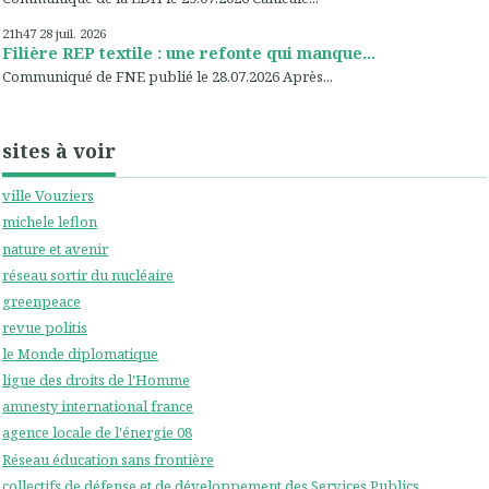
21h47
28
juil. 2026
Filière REP textile : une refonte qui manque...
Communiqué de FNE publié le 28.07.2026 Après...
sites à voir
ville Vouziers
michele leflon
nature et avenir
réseau sortir du nucléaire
greenpeace
revue politis
le Monde diplomatique
ligue des droits de l'Homme
amnesty international france
agence locale de l'énergie 08
Réseau éducation sans frontière
collectifs de défense et de développement des Services Publics