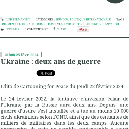
LIEN PERMANENT
CATÉGORIES :
HUMOUR
,
POLITIQUE INTERNATIONALE
TAGS :
SINE MENSUEL
,
DONALD TRUMP
,
TRUMP
,
VLADIMIR POUTINE
,
POUTINE
,
NETANYAHOU
IMPRIMER
0
COMMENTAIRE
SHARE
21h00
25
févr. 2024
Ukraine : deux ans de guerre
Edito de Cartooning for Peace du Jeudi 22 février 2024
Le 24 février 2022, la
tentative d’invasion éclair de
l’Ukraine par la Russie
aura deux ans. Depuis, une
guerre d’usure s’est installée et a tué au moins 10 000
civils ukrainiens selon l’ONU, ainsi que des centaines de
milliers de militaires dans les deux camps. Aucune
perspective de paix ne semble envisageable à court