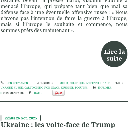
Ukraine. Devant la presse mardi, Vladimir Poutine a
menacé l’Europe, qui prépare tant bien que mal sa
défense face à une éventuelle offensive russe : « Nous
n’avons pas l’intention de faire la guerre à l’Europe,
mais si l’Europe le souhaite et commence, nous
sommes prêts dès maintenant ».
Lire la
suite
LIEN PERMANENT
CATÉGORIES :
HUMOUR
,
POLITIQUE INTERNATIONALE
TAGS :
UKRAINE RUSSIE
,
CARTOONING FOR PEACE
,
KUSHNER
,
POUTINE
IMPRIMER
0
COMMENTAIRE
SHARE
22h04
26
oct. 2025
Ukraine : les volte-face de Trump