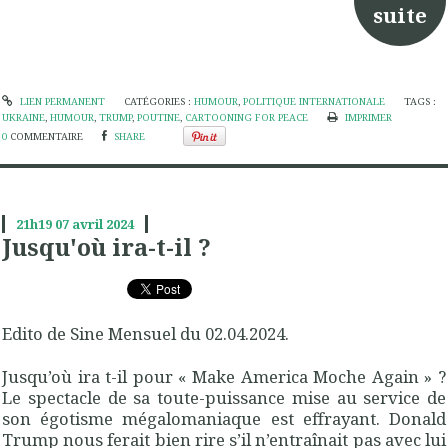
suite
LIEN PERMANENT
CATÉGORIES :
HUMOUR
,
POLITIQUE INTERNATIONALE
TAGS :
UKRAINE
,
HUMOUR
,
TRUMP
,
POUTINE
,
CARTOONING FOR PEACE
IMPRIMER
0
COMMENTAIRE
SHARE
21h19
07
avril 2024
Jusqu'où ira-t-il ?
Edito de Sine Mensuel du 02.04.2024.
Jusqu’où ira t-il pour « Make America Moche Again » ?
Le spectacle de sa toute-puissance mise au service de
son égotisme mégalomaniaque est effrayant. Donald
Trump nous ferait bien rire s’il n’entraînait pas avec lui