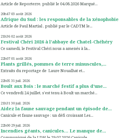
Article de Reporterre, publié le 04.08.2026 Marqué...
20h47
03
août 2026
Afrique du Sud : les responsables de la xénophobie
Article de Paul Martial , publié par le CADTM le...
21h36
02
août 2026
Festival Chéri 2026 à l'abbaye de Chatel-Chéhéry
Ce samedi, le Festival Chéri nous a amenés à la...
22h07
01
août 2026
Plants grillés, pommes de terre minuscules,...
Extraits du reportage de Laure Noualhat et...
22h05
31
juil. 2026
Boult aux Bois : le marché festif a plus d'une...
Ce vendredi 24 juillet, s'est tenu à Boult un marché...
21h31
30
juil. 2026
Aidez la faune sauvage pendant un épisode de...
Canicule et faune sauvage : un défi croissant Les...
22h00
29
juil. 2026
Incendies géants, canicules… Le manque de...
Communiqué de la LDH le 29.07.2026 Canicule...