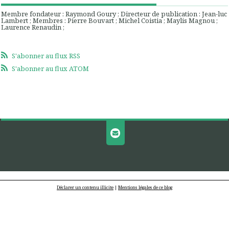
Membre fondateur : Raymond Goury ; Directeur de publication : Jean-luc
Lambert ; Membres : Pierre Bouvart ; Michel Coistia ; Maylis Magnou ;
Laurence Renaudin ;
S'abonner au flux RSS
S'abonner au flux ATOM
Déclarer un contenu illicite
|
Mentions légales de ce blog