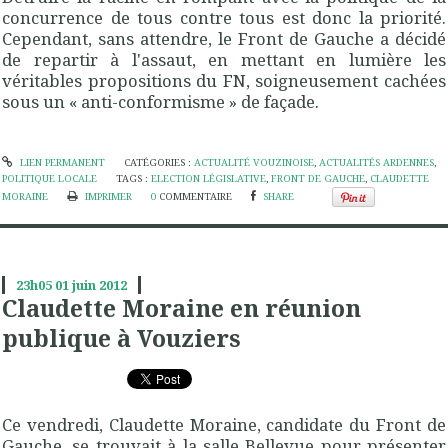
concurrence de tous contre tous est donc la priorité.
Cependant, sans attendre, le Front de Gauche a décidé
de repartir à l'assaut, en mettant en lumière les
véritables propositions du FN, soigneusement cachées
sous un « anti-conformisme » de façade.
LIEN PERMANENT
CATÉGORIES :
ACTUALITÉ VOUZINOISE
,
ACTUALITÉS ARDENNES
,
POLITIQUE LOCALE
TAGS :
ELECTION LÉGISLATIVE
,
FRONT DE GAUCHE
,
CLAUDETTE
MORAINE
IMPRIMER
0
COMMENTAIRE
SHARE
23h05
01
juin 2012
Claudette Moraine en réunion
publique à Vouziers
Ce vendredi, Claudette Moraine, candidate du Front de
Gauche, se trouvait à la salle Bellevue pour présenter