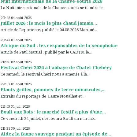
Nuit internationale de la Chauve-souris 2026
La Nuit internationale de la Chauve-souris se tiendra le...
20h48
04
août 2026
Juillet 2026 : le mois le plus chaud jamais...
Article de Reporterre, publié le 04.08.2026 Marqué...
20h47
03
août 2026
Afrique du Sud : les responsables de la xénophobie
Article de Paul Martial , publié par le CADTM le...
21h36
02
août 2026
Festival Chéri 2026 à l'abbaye de Chatel-Chéhéry
Ce samedi, le Festival Chéri nous a amenés à la...
22h07
01
août 2026
Plants grillés, pommes de terre minuscules,...
Extraits du reportage de Laure Noualhat et...
22h05
31
juil. 2026
Boult aux Bois : le marché festif a plus d'une...
Ce vendredi 24 juillet, s'est tenu à Boult un marché...
21h31
30
juil. 2026
Aidez la faune sauvage pendant un épisode de...