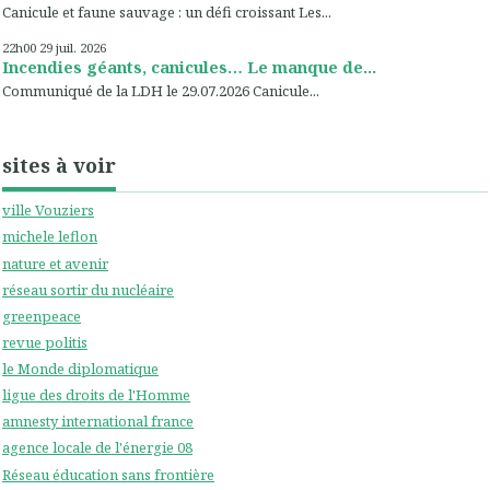
Canicule et faune sauvage : un défi croissant Les...
22h00
29
juil. 2026
Incendies géants, canicules… Le manque de...
Communiqué de la LDH le 29.07.2026 Canicule...
sites à voir
ville Vouziers
michele leflon
nature et avenir
réseau sortir du nucléaire
greenpeace
revue politis
le Monde diplomatique
ligue des droits de l'Homme
amnesty international france
agence locale de l'énergie 08
Réseau éducation sans frontière