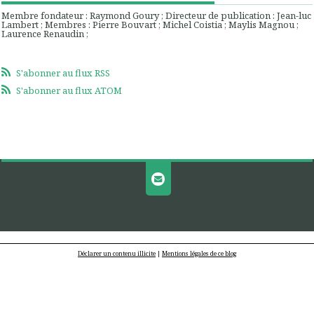
Membre fondateur : Raymond Goury ; Directeur de publication : Jean-luc
Lambert ; Membres : Pierre Bouvart ; Michel Coistia ; Maylis Magnou ;
Laurence Renaudin ;
S'abonner au flux RSS
S'abonner au flux ATOM
Déclarer un contenu illicite
|
Mentions légales de ce blog