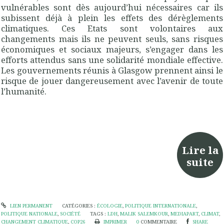
vulnérables sont dès aujourd’hui nécessaires car ils
subissent déjà à plein les effets des dérèglements
climatiques. Ces Etats sont volontaires aux
changements mais ils ne peuvent seuls, sans risques
économiques et sociaux majeurs, s’engager dans les
efforts attendus sans une solidarité mondiale effective.
Les gouvernements réunis à Glasgow prennent ainsi le
risque de jouer dangereusement avec l’avenir de toute
l’humanité.
Lire la
suite
LIEN PERMANENT
CATÉGORIES :
ÉCOLOGIE
,
POLITIQUE INTERNATIONALE
,
POLITIQUE NATIONALE
,
SOCIÉTÉ
TAGS :
LDH
,
MALIK SALEMKOUR
,
MEDIAPART
,
CLIMAT
,
CHANGEMENT CLIMATIQUE
,
COP26
IMPRIMER
0
COMMENTAIRE
SHARE