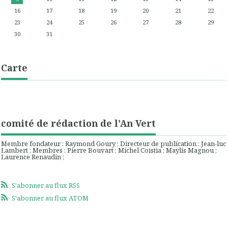
16
17
18
19
20
21
22
23
24
25
26
27
28
29
30
31
Carte
comité de rédaction de l'An Vert
Membre fondateur : Raymond Goury ; Directeur de publication : Jean-luc
Lambert ; Membres : Pierre Bouvart ; Michel Coistia ; Maylis Magnou ;
Laurence Renaudin ;
S'abonner au flux RSS
S'abonner au flux ATOM