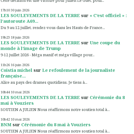
Cette décision est une victoire pour Julien Le Guet, pour...
17h10
30
juin 2026
LES SOULEVEMENTS DE LA TERRE
sur
« C’est officiel » :
l’autoroute A69...
Du 9 au 12 juillet, rendez-vous dans les Hauts-de-France...
19h23
18
juin 2026
LES SOULEVEMENTS DE LA TERRE
sur
Une coupe du
monde à l’image de Trump
9-12 juillet 2026 - Méga manif et méga village pour...
11h26
16
juin 2026
Coistia michel
sur
Le refoulement de la journaliste
française...
Alice au pays des drames quotidiens. Je tiens à...
10h44
10
mai 2026
LES SOULEVEMENTS DE LA TERRE
sur
Cérémonie du 8
mai à Vouziers
SOUTIEN A JULIEN Nous réaffirmons notre soutien total à...
10h42
10
mai 2026
BNM
sur
Cérémonie du 8 mai à Vouziers
SOUTIEN A JULIEN Nous réaffirmons notre soutien total à...