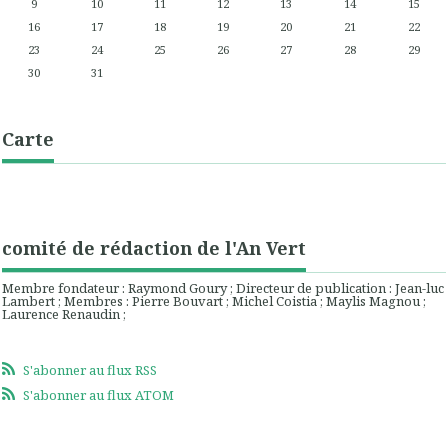
9
10
11
12
13
14
15
16
17
18
19
20
21
22
23
24
25
26
27
28
29
30
31
Carte
comité de rédaction de l'An Vert
Membre fondateur : Raymond Goury ; Directeur de publication : Jean-luc
Lambert ; Membres : Pierre Bouvart ; Michel Coistia ; Maylis Magnou ;
Laurence Renaudin ;
S'abonner au flux RSS
S'abonner au flux ATOM