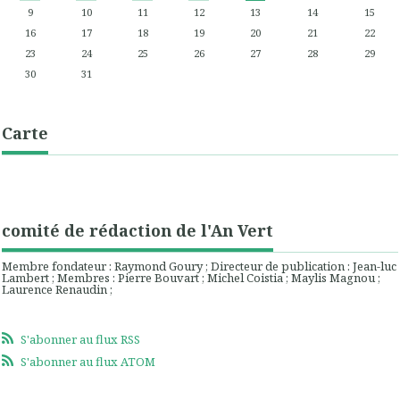
9
10
11
12
13
14
15
16
17
18
19
20
21
22
23
24
25
26
27
28
29
30
31
Carte
comité de rédaction de l'An Vert
Membre fondateur : Raymond Goury ; Directeur de publication : Jean-luc
Lambert ; Membres : Pierre Bouvart ; Michel Coistia ; Maylis Magnou ;
Laurence Renaudin ;
S'abonner au flux RSS
S'abonner au flux ATOM