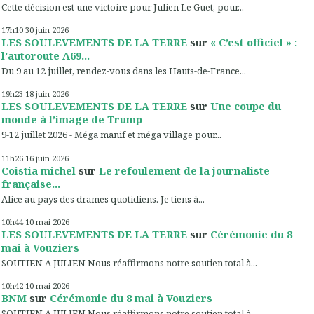
Cette décision est une victoire pour Julien Le Guet, pour...
17h10
30
juin 2026
LES SOULEVEMENTS DE LA TERRE
sur
« C’est officiel » :
l’autoroute A69...
Du 9 au 12 juillet, rendez-vous dans les Hauts-de-France...
19h23
18
juin 2026
LES SOULEVEMENTS DE LA TERRE
sur
Une coupe du
monde à l’image de Trump
9-12 juillet 2026 - Méga manif et méga village pour...
11h26
16
juin 2026
Coistia michel
sur
Le refoulement de la journaliste
française...
Alice au pays des drames quotidiens. Je tiens à...
10h44
10
mai 2026
LES SOULEVEMENTS DE LA TERRE
sur
Cérémonie du 8
mai à Vouziers
SOUTIEN A JULIEN Nous réaffirmons notre soutien total à...
10h42
10
mai 2026
BNM
sur
Cérémonie du 8 mai à Vouziers
SOUTIEN A JULIEN Nous réaffirmons notre soutien total à...