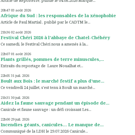
Article de Reporterre, publié le 04.08.2026 Marqué...
20h47
03
août 2026
Afrique du Sud : les responsables de la xénophobie
Article de Paul Martial , publié par le CADTM le...
21h36
02
août 2026
Festival Chéri 2026 à l'abbaye de Chatel-Chéhéry
Ce samedi, le Festival Chéri nous a amenés à la...
22h07
01
août 2026
Plants grillés, pommes de terre minuscules,...
Extraits du reportage de Laure Noualhat et...
22h05
31
juil. 2026
Boult aux Bois : le marché festif a plus d'une...
Ce vendredi 24 juillet, s'est tenu à Boult un marché...
21h31
30
juil. 2026
Aidez la faune sauvage pendant un épisode de...
Canicule et faune sauvage : un défi croissant Les...
22h00
29
juil. 2026
Incendies géants, canicules… Le manque de...
Communiqué de la LDH le 29.07.2026 Canicule...