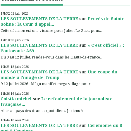
17h32
02
juil. 2026
LES SOULEVEMENTS DE LA TERRE
sur
Procès de Sainte-
Soline : la Cour d'appel...
Cette décision est une victoire pour Julien Le Guet, pour...
17h10
30
juin 2026
LES SOULEVEMENTS DE LA TERRE
sur
« C’est officiel » :
l’autoroute A69...
Du 9 au 12 juillet, rendez-vous dans les Hauts-de-France...
19h23
18
juin 2026
LES SOULEVEMENTS DE LA TERRE
sur
Une coupe du
monde à l’image de Trump
9-12 juillet 2026 - Méga manif et méga village pour...
11h26
16
juin 2026
Coistia michel
sur
Le refoulement de la journaliste
française...
Alice au pays des drames quotidiens. Je tiens à...
10h44
10
mai 2026
LES SOULEVEMENTS DE LA TERRE
sur
Cérémonie du 8
mai à Vouziers