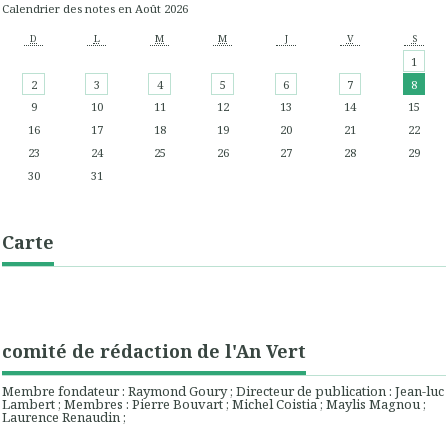
Calendrier des notes en Août 2026
D
L
M
M
J
V
S
1
2
3
4
5
6
7
8
9
10
11
12
13
14
15
16
17
18
19
20
21
22
23
24
25
26
27
28
29
30
31
Carte
comité de rédaction de l'An Vert
Membre fondateur : Raymond Goury ; Directeur de publication : Jean-luc
Lambert ; Membres : Pierre Bouvart ; Michel Coistia ; Maylis Magnou ;
Laurence Renaudin ;