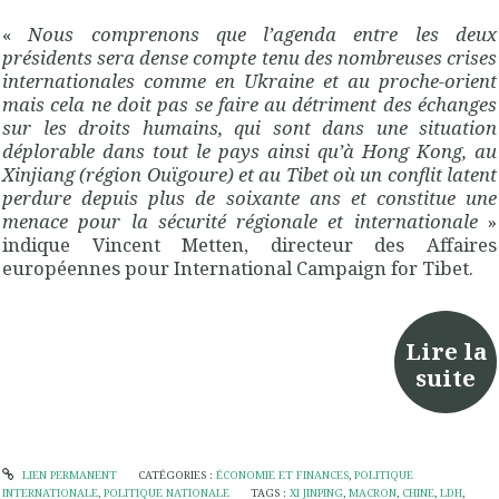
«
Nous comprenons que l’agenda entre les deux
présidents sera dense compte tenu des nombreuses crises
internationales comme en Ukraine et au proche-orient
mais cela ne doit pas se faire au détriment des échanges
sur les droits humains, qui sont dans une situation
déplorable dans tout le pays ainsi qu’à Hong Kong, au
Xinjiang (région Ouïgoure) et au Tibet où un conflit latent
perdure depuis plus de soixante ans et constitue une
menace pour la sécurité régionale et internationale
»
indique Vincent Metten, directeur des Affaires
européennes pour International Campaign for Tibet.
Lire la
suite
LIEN PERMANENT
CATÉGORIES :
ÉCONOMIE ET FINANCES
,
POLITIQUE
INTERNATIONALE
,
POLITIQUE NATIONALE
TAGS :
XI JINPING
,
MACRON
,
CHINE
,
LDH
,