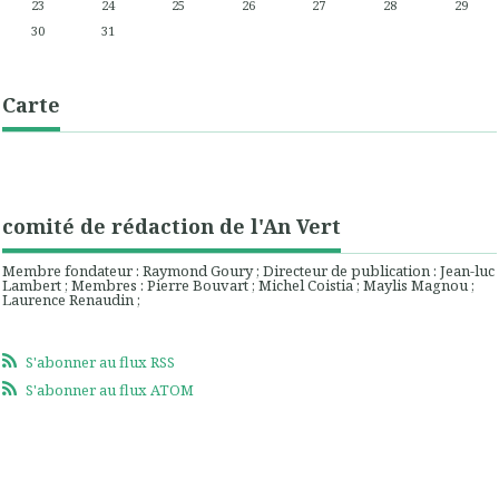
23
24
25
26
27
28
29
30
31
Carte
comité de rédaction de l'An Vert
Membre fondateur : Raymond Goury ; Directeur de publication : Jean-luc
Lambert ; Membres : Pierre Bouvart ; Michel Coistia ; Maylis Magnou ;
Laurence Renaudin ;
S'abonner au flux RSS
S'abonner au flux ATOM