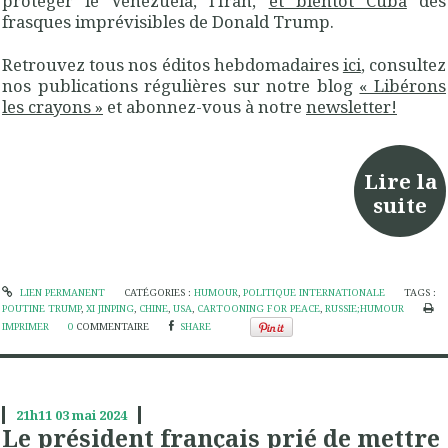
protéger le Venezuela, l’Iran,
et bientôt Cuba
des
frasques imprévisibles de Donald Trump.
Retrouvez tous nos éditos hebdomadaires
ici
, consultez
nos publications régulières sur notre blog
« Libérons
les crayons »
et abonnez-vous à notre
newsletter!
Lire la
suite
LIEN PERMANENT
CATÉGORIES :
HUMOUR
,
POLITIQUE INTERNATIONALE
TAGS :
POUTINE TRUMP
,
XI JINPING
,
CHINE
,
USA
,
CARTOONING FOR PEACE
,
RUSSIE;HUMOUR
IMPRIMER
0
COMMENTAIRE
SHARE
21h11
03
mai 2024
Le président français prié de mettre