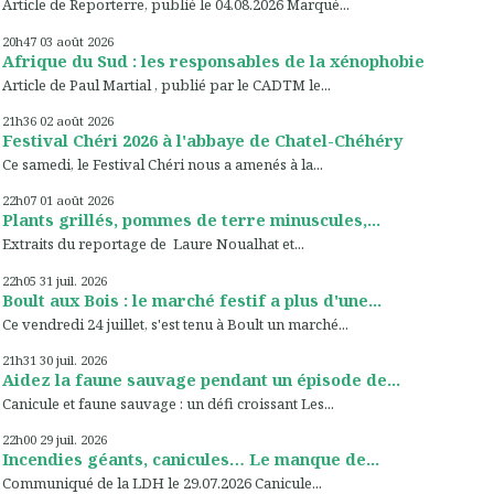
Article de Reporterre, publié le 04.08.2026 Marqué...
20h47
03
août 2026
Afrique du Sud : les responsables de la xénophobie
Article de Paul Martial , publié par le CADTM le...
21h36
02
août 2026
Festival Chéri 2026 à l'abbaye de Chatel-Chéhéry
Ce samedi, le Festival Chéri nous a amenés à la...
22h07
01
août 2026
Plants grillés, pommes de terre minuscules,...
Extraits du reportage de Laure Noualhat et...
22h05
31
juil. 2026
Boult aux Bois : le marché festif a plus d'une...
Ce vendredi 24 juillet, s'est tenu à Boult un marché...
21h31
30
juil. 2026
Aidez la faune sauvage pendant un épisode de...
Canicule et faune sauvage : un défi croissant Les...
22h00
29
juil. 2026
Incendies géants, canicules… Le manque de...
Communiqué de la LDH le 29.07.2026 Canicule...