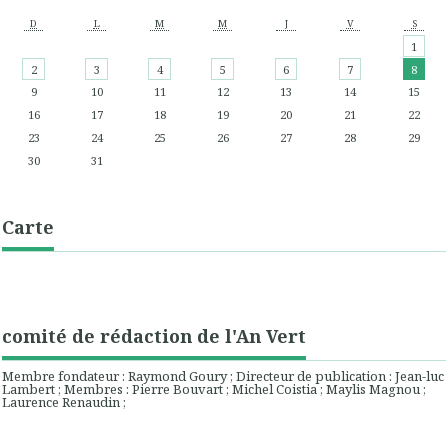
D
L
M
M
J
V
S
1
2
3
4
5
6
7
8
9
10
11
12
13
14
15
16
17
18
19
20
21
22
23
24
25
26
27
28
29
30
31
Carte
comité de rédaction de l'An Vert
Membre fondateur : Raymond Goury ; Directeur de publication : Jean-luc
Lambert ; Membres : Pierre Bouvart ; Michel Coistia ; Maylis Magnou ;
Laurence Renaudin ;