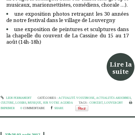
musicaux, marionnettistes, comédiens, chorale …).
une exposition photos retraçant les 30 années
de notre festival dans le village de Louvergny
une exposition de peintures et sculptures dans
la chapelle du couvent de La Cassine du 15 au 17
août (14h-18h)
Lire la
suite
LIEN PERMANENT
CATÉGORIES :
ACTUALITÉ VOUZINOISE
,
ACTUALITÉS ARDENNES
,
CULTURE
,
LOISIRS
,
MUSIQUE
,
SUR VOTRE AGENDA
TAGS :
CONCERT
,
LOUVERGNY
IMPRIMER
0
COMMENTAIRE
SHARE
22h28
03
août 2017