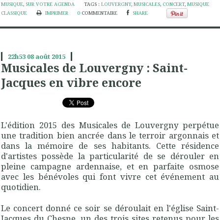
MUSIQUE
,
SUR VOTRE AGENDA
TAGS :
LOUVERGNY
,
MUSICALES
,
CONCERT
,
MUSIQUE
CLASSIQUE
IMPRIMER
0
COMMENTAIRE
SHARE
22h53
08
août 2015
Musicales de Louvergny : Saint-
Jacques en vibre encore
L'édition 2015 des Musicales de Louvergny perpétue
une tradition bien ancrée dans le terroir argonnais et
dans la mémoire de ses habitants. Cette résidence
d'artistes possède la particularité de se dérouler en
pleine campagne ardennaise, et en parfaite osmose
avec les bénévoles qui font vivre cet événement au
quotidien.
Le concert donné ce soir se déroulait en l'église Saint-
Jacques du Chesne, un des trois sites retenus pour les