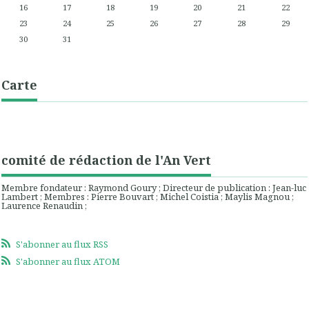
16
17
18
19
20
21
22
23
24
25
26
27
28
29
30
31
Carte
comité de rédaction de l'An Vert
Membre fondateur : Raymond Goury ; Directeur de publication : Jean-luc
Lambert ; Membres : Pierre Bouvart ; Michel Coistia ; Maylis Magnou ;
Laurence Renaudin ;
S'abonner au flux RSS
S'abonner au flux ATOM