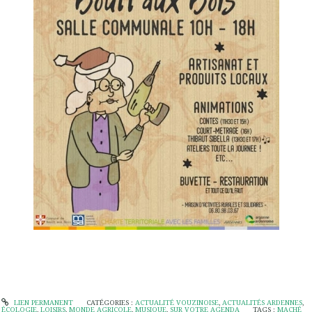
LIEN PERMANENT
CATÉGORIES :
ACTUALITÉ VOUZINOISE
,
ACTUALITÉS ARDENNES
,
ÉCOLOGIE
,
LOISIRS
,
MONDE AGRICOLE
,
MUSIQUE
,
SUR VOTRE AGENDA
TAGS :
MACHÉ