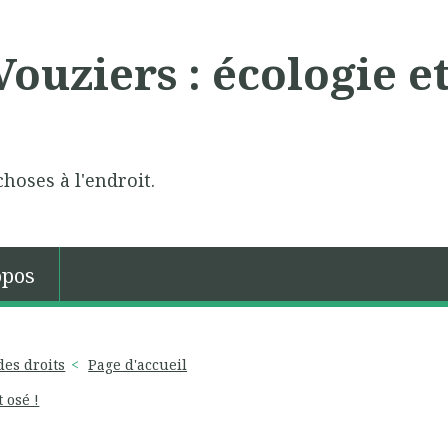
ouziers : écologie e
choses à l'endroit.
opos
des droits
Page d'accueil
t osé !