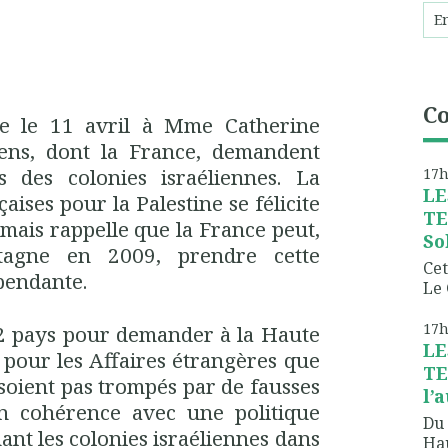
C
ée le 11 avril à Mme Catherine
ens, dont la France, demandent
ts des colonies israéliennes. La
17
LE
ises pour la Palestine se félicite
TE
 mais rappelle que la France peut,
So
agne en 2009, prendre cette
Cet
pendante.
Le 
17
 12 pays pour demander à la Haute
LE
 pour les Affaires étrangères que
TE
oient pas trompés par de fausses
l’
en cohérence avec une politique
Du 
ant les colonies israéliennes dans
Hau