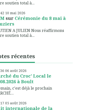
re soutien total à...
h42
10
mai 2026
NM
sur
Cérémonie du 8 mai à
uziers
UTIEN A JULIEN Nous réaffirmons
re soutien total à...
tes récentes
h36
06
août 2026
rché du Croc' Local le
.08.2026 à Boult
ain, c'est déjà le prochain
RCHÉ...
h17
05
août 2026
it internationale de la