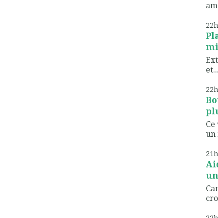
ame
22
Pl
mi
Ext
et..
22
Bo
pl
Ce 
un 
21
Ai
un
Can
cro
22