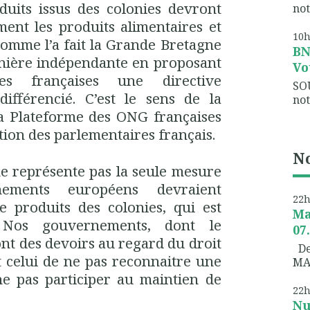
duits issus des colonies devront
not
ment les produits alimentaires et
10
comme l’a fait la Grande Bretagne
B
anière indépendante en proposant
Vo
s françaises une directive
SO
différencié. C’est le sens de la
not
 Plateforme des ONG françaises
tion des parlementaires français.
No
ne représente pas la seule mesure
nements européens devraient
22
de produits des colonies, qui est
Ma
 Nos gouvernements, dont le
07
nt des devoirs au regard du droit
Dem
 celui de ne pas reconnaitre une
MA
 ne pas participer au maintien de
22
Nu