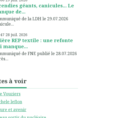
cendies géants, canicules… Le
nque de...
muniqué de la LDH le 29.07.2026
icule...
h47
28
juil. 2026
lière REP textile : une refonte
i manque...
muniqué de FNE publié le 28.07.2026
ès...
tes à voir
le Vouziers
hele leflon
ure et avenir
eau sortir du nucléaire