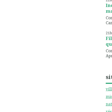
In
ma
Com
Can
21
Fi
qu
Com
Apr
si
vil
mic
nat
rés