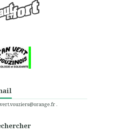
mail
vert.vouziers@orange.fr .
echercher