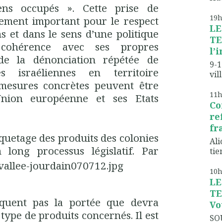
niens occupés ». Cette prise de
19
pement important pour le respect
LE
ns et dans le sens d’une politique
TE
cohérence avec ses propres
l’
 de la dénonciation répétée de
9-1
ies israéliennes en territoire
vil
 mesures concrètes peuvent être
11
Union européenne et ses Etats
Co
re
fr
quetage des produits des colonies
Ali
un long processus
législatif. Par
tien
10
LE
TE
iquent pas la portée que devra
Vo
e type de produits concernés. Il est
SO