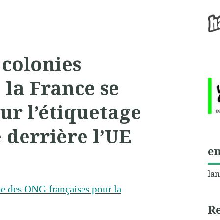
 colonies
 la France se
ur l’étiquetage
e derrière l’UE
e
lan
me des ONG françaises pour la
R