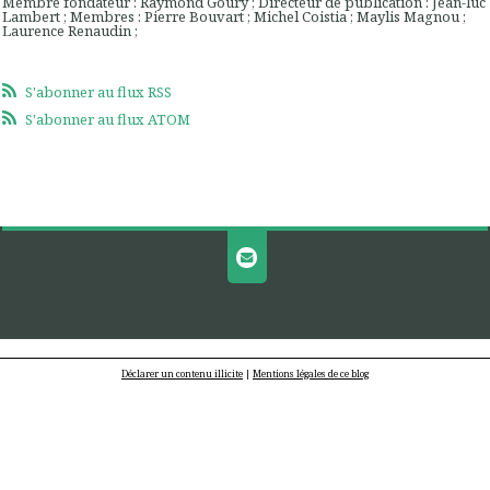
Membre fondateur : Raymond Goury ; Directeur de publication : Jean-luc
Lambert ; Membres : Pierre Bouvart ; Michel Coistia ; Maylis Magnou ;
Laurence Renaudin ;
S'abonner au flux RSS
S'abonner au flux ATOM
Déclarer un contenu illicite
|
Mentions légales de ce blog