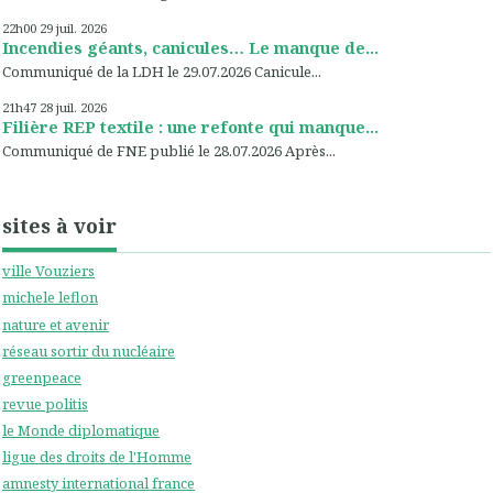
22h00
29
juil. 2026
Incendies géants, canicules… Le manque de...
Communiqué de la LDH le 29.07.2026 Canicule...
21h47
28
juil. 2026
Filière REP textile : une refonte qui manque...
Communiqué de FNE publié le 28.07.2026 Après...
sites à voir
ville Vouziers
michele leflon
nature et avenir
réseau sortir du nucléaire
greenpeace
revue politis
le Monde diplomatique
ligue des droits de l'Homme
amnesty international france