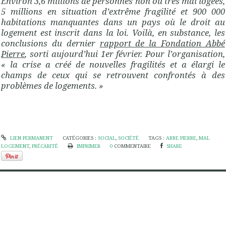
Environ 3,6 millions de personnes non ou très mal logées,
5 millions en situation d’extrême fragilité et 900 000
habitations manquantes dans un pays où le droit au
logement est inscrit dans la loi. Voilà, en substance, les
conclusions du dernier
rapport de la Fondation Abbé
Pierre
, sorti aujourd’hui 1er février. Pour l’organisation,
« la crise a créé de nouvelles fragilités et a élargi le
champs de ceux qui se retrouvent confrontés à des
problèmes de logements. »
LIEN PERMANENT
CATÉGORIES :
SOCIAL
,
SOCIÉTÉ
TAGS :
ABBE PIERRE
,
MAL
LOGEMENT
,
PRÉCARITÉ
IMPRIMER
0
COMMENTAIRE
SHARE