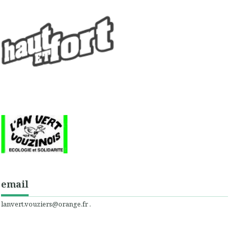
email
lanvert.vouziers@orange.fr .