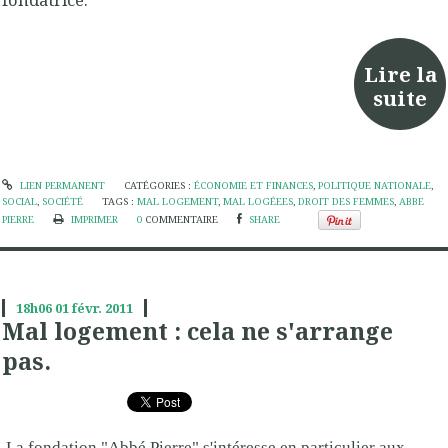
Lire la
suite
LIEN PERMANENT
CATÉGORIES :
ÉCONOMIE ET FINANCES
,
POLITIQUE NATIONALE
,
SOCIAL
,
SOCIÉTÉ
TAGS :
MAL LOGEMENT
,
MAL LOGÉEES
,
DROIT DES FEMMES
,
ABBE
PIERRE
IMPRIMER
0
COMMENTAIRE
SHARE
18h06
01
févr. 2011
Mal logement : cela ne s'arrange
pas.
La fondation "Abbé Pierre" s'intéresse en particulier aux