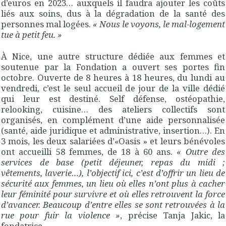
d’euros en 2023… auxquels il faudra ajouter les coûts
liés aux soins, dus à la dégradation de la santé des
personnes mal logées.
« Nous le voyons, le mal-logement
tue à petit feu. »
À Nice, une autre structure dédiée aux femmes et
soutenue par la Fondation a ouvert ses portes fin
octobre. Ouverte de 8 heures à 18 heures, du lundi au
vendredi, c’est le seul accueil de jour de la ville dédié
qui leur est destiné. Self défense, ostéopathie,
relooking, cuisine… des ateliers collectifs sont
organisés, en complément d’une aide personnalisée
(santé, aide juridique et administrative, insertion…). En
3 mois, les deux salariées d’«Oasis » et leurs bénévoles
ont accueilli 58 femmes, de 18 à 60 ans.
« Outre des
services de base (petit déjeuner, repas du midi ;
vêtements, laverie…), l’objectif ici, c’est d’offrir un lieu de
sécurité aux femmes, un lieu où elles n’ont plus à cacher
leur féminité pour survivre et où elles retrouvent la force
d’avancer. Beaucoup d’entre elles se sont retrouvées à la
rue pour fuir la violence »
, précise Tanja Jakic, la
fondatrice.