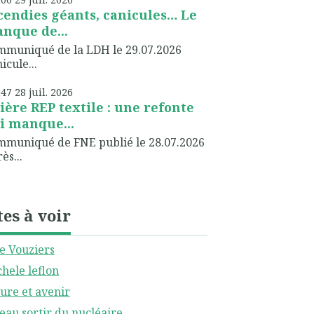
cendies géants, canicules… Le
nque de...
muniqué de la LDH le 29.07.2026
icule...
h47
28
juil. 2026
lière REP textile : une refonte
i manque...
muniqué de FNE publié le 28.07.2026
ès...
tes à voir
le Vouziers
hele leflon
ure et avenir
eau sortir du nucléaire