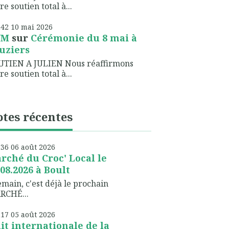
re soutien total à...
h42
10
mai 2026
NM
sur
Cérémonie du 8 mai à
uziers
UTIEN A JULIEN Nous réaffirmons
re soutien total à...
tes récentes
h36
06
août 2026
rché du Croc' Local le
.08.2026 à Boult
ain, c'est déjà le prochain
RCHÉ...
h17
05
août 2026
it internationale de la