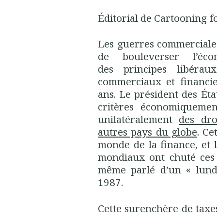
Éditorial de Cartooning f
Les guerres commerciale
de bouleverser l’éc
des principes libérau
commerciaux et financi
ans. Le président des État
critères économiquemen
unilatéralement
des dr
autres pays du globe
. Ce
monde de la finance, et l
mondiaux ont chuté ces 
même parlé d’un « lundi
1987.
Cette surenchère de taxe