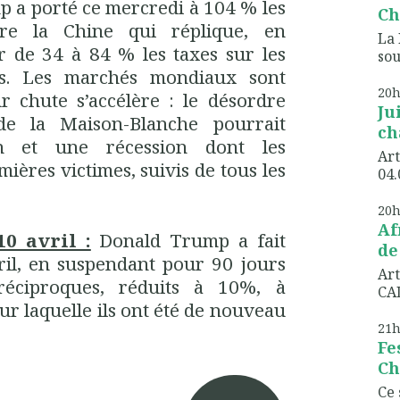
p a porté ce mercredi à 104 % les
Ch
re la Chine qui réplique, en
La 
r de 34 à 84 % les taxes sur les
sou
es. Les marchés mondiaux sont
20
ur chute s’accélère : le désordre
Ju
de la Maison-Blanche pourrait
ch
on et une récession dont les
Art
ières victimes, suivis de tous les
04.
20
Af
10 avril :
Donald Trump a fait
de
ril, en suspendant pour 90 jours
Art
réciproques, réduits à 10%, à
CAD
ur laquelle ils ont été de nouveau
21
Fe
Ch
Ce 