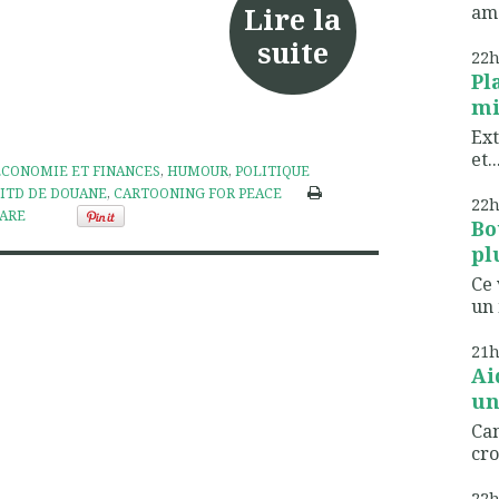
Lire la
ame
suite
22
Pl
mi
Ext
et..
ÉCONOMIE ET FINANCES
,
HUMOUR
,
POLITIQUE
ITD DE DOUANE
,
CARTOONING FOR PEACE
22
ARE
Bo
pl
Ce 
un 
21
Ai
un
Can
cro
22