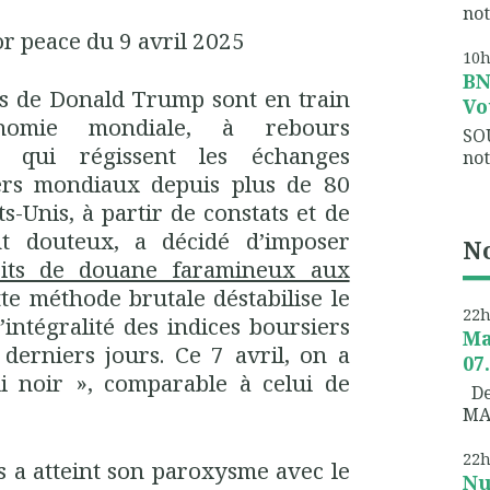
not
or peace du 9 avril 2025
10
B
s de Donald Trump sont en train
Vo
onomie mondiale, à rebours
SO
x qui régissent les échanges
not
ers mondiaux depuis plus de 80
s-Unis, à partir de constats et de
t douteux, a décidé d’imposer
No
oits de douane faramineux aux
tte méthode brutale déstabilise le
22
’intégralité des indices boursiers
Ma
derniers jours. Ce 7 avril, on a
07
 noir », comparable à celui de
Dem
MA
22
s a atteint son paroxysme avec le
Nu