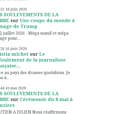
h23
18
juin 2026
S SOULEVEMENTS DE LA
RRE
sur
Une coupe du monde à
image de Trump
2 juillet 2026 - Méga manif et méga
lage pour...
h26
16
juin 2026
istia michel
sur
Le
foulement de la journaliste
ançaise...
ce au pays des drames quotidiens. Je
s à...
h44
10
mai 2026
S SOULEVEMENTS DE LA
RRE
sur
Cérémonie du 8 mai à
uziers
UTIEN A JULIEN Nous réaffirmons