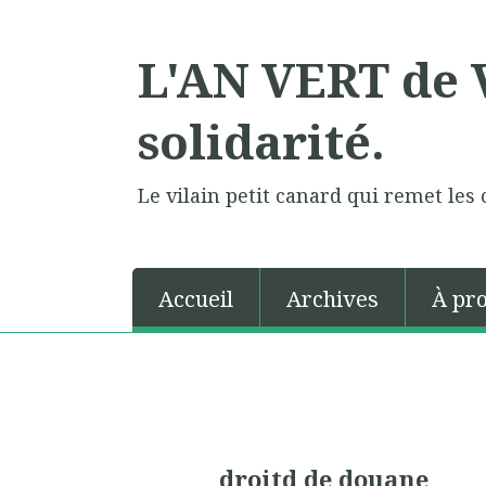
L'AN VERT de V
solidarité.
Le vilain petit canard qui remet les 
Accueil
Archives
À pr
droitd de douane