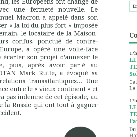
nd, les Européens ont changé de
vec une fermeté nouvelle. Le
anuel Macron a appelé dans son
er « la loi du plus fort » imposée
main, le locataire de la Maison-
C
urs confus, ponctué de contre-
l’Europe, a opéré une volte-face
17
é écarter son projet d’annexer le
LE
e, puis, après avoir parlé au
TE
l’OTAN Mark Rutte, a évoqué sa
So
 relations transatlantiques… Une
Cet
ance entre le « vieux continent » et
Le 
ira pas indemne de cet épisode, au
17
e la Russie qui ont tout à gagner
LE
ccident.
TE
l’
Du 
Hau