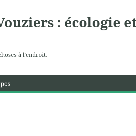
ouziers : écologie e
choses à l'endroit.
opos