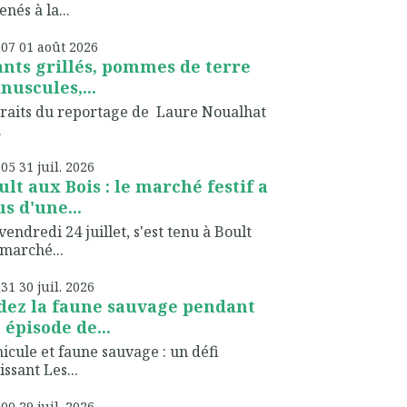
nés à la...
h07
01
août 2026
ants grillés, pommes de terre
nuscules,...
raits du reportage de Laure Noualhat
.
h05
31
juil. 2026
ult aux Bois : le marché festif a
us d'une...
vendredi 24 juillet, s'est tenu à Boult
marché...
h31
30
juil. 2026
dez la faune sauvage pendant
 épisode de...
icule et faune sauvage : un défi
issant Les...
h00
29
juil. 2026