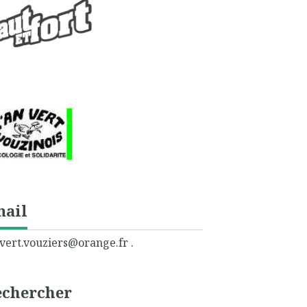
mail
vert.vouziers@orange.fr .
echercher