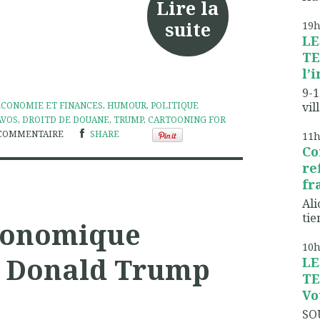
Lire la
suite
19
LE
TE
l’
9-1
vil
ÉCONOMIE ET FINANCES
,
HUMOUR
,
POLITIQUE
AVOS
,
DROITD DE DOUANE
,
TRUMP
,
CARTOONING FOR
COMMENTAIRE
SHARE
11
Co
re
fr
Ali
tien
conomique
10
e Donald Trump
LE
TE
Vo
SO