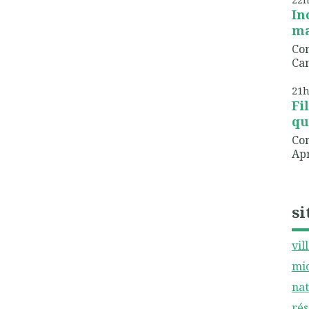
In
ma
Com
Can
21
Fi
qu
Com
Apr
si
vil
mic
nat
rés