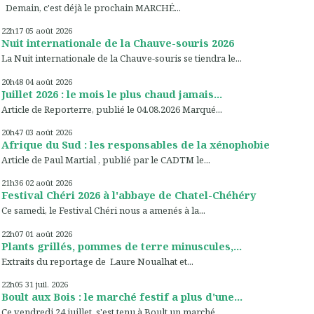
Demain, c'est déjà le prochain MARCHÉ...
22h17
05
août 2026
Nuit internationale de la Chauve-souris 2026
La Nuit internationale de la Chauve-souris se tiendra le...
20h48
04
août 2026
Juillet 2026 : le mois le plus chaud jamais...
Article de Reporterre, publié le 04.08.2026 Marqué...
20h47
03
août 2026
Afrique du Sud : les responsables de la xénophobie
Article de Paul Martial , publié par le CADTM le...
21h36
02
août 2026
Festival Chéri 2026 à l'abbaye de Chatel-Chéhéry
Ce samedi, le Festival Chéri nous a amenés à la...
22h07
01
août 2026
Plants grillés, pommes de terre minuscules,...
Extraits du reportage de Laure Noualhat et...
22h05
31
juil. 2026
Boult aux Bois : le marché festif a plus d'une...
Ce vendredi 24 juillet, s'est tenu à Boult un marché...