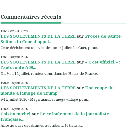
Commentaires récents
17h32
02
juil. 2026
LES SOULEVEMENTS DE LA TERRE
sur
Procès de Sainte-
Soline : la Cour d'appel...
Cette décision est une victoire pour Julien Le Guet, pour...
17h10
30
juin 2026
LES SOULEVEMENTS DE LA TERRE
sur
« C’est officiel » :
l’autoroute A69...
Du 9 au 12 juillet, rendez-vous dans les Hauts-de-France...
19h23
18
juin 2026
LES SOULEVEMENTS DE LA TERRE
sur
Une coupe du
monde à l’image de Trump
9-12 juillet 2026 - Méga manif et méga village pour...
11h26
16
juin 2026
Coistia michel
sur
Le refoulement de la journaliste
française...
Alice au pays des drames quotidiens. Je tiens à...