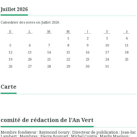
Juillet 2026
Calendrier des notes en Juillet 2026
D
L
M
M
J
V
S
1
2
3
4
5
6
7
8
9
10
11
12
13
14
15
16
17
18
19
20
21
22
23
24
25
26
27
28
29
30
31
Carte
comité de rédaction de l'An Vert
Membre fondateur : Raymond Goury ; Directeur de publication : Jean-luc
Lambert ; Membres : Pierre Bouvart ; Michel Coistia ; Maylis Magnou ;