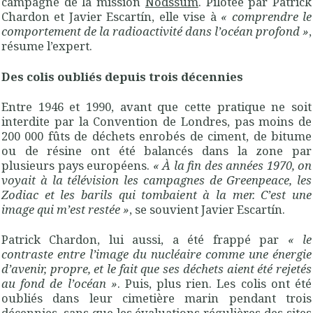
campagne de la mission
Nodssum
. Pilotée par Patrick
Chardon et Javier Escartín, elle vise à
«
comprendre le
comportement de la radioactivité dans l’océan profond
»
,
résume l’expert.
Des colis oubliés depuis trois décennies
Entre 1946 et 1990, avant que cette pratique ne soit
interdite par la Convention de Londres, pas moins de
200 000 fûts de déchets enrobés de ciment, de bitume
ou de résine ont été balancés dans la zone par
plusieurs pays européens.
«
À la fin des années 1970, on
voyait à la télévision les campagnes de Greenpeace, les
Zodiac et les barils qui tombaient à la mer. C’est une
image qui m’est restée
»
, se souvient Javier Escartín.
Patrick Chardon, lui aussi, a été frappé par
«
le
contraste entre l’image du nucléaire comme une énergie
d’avenir, propre, et le fait que ses déchets aient été rejetés
au fond de l’océan
»
. Puis, plus rien. Les colis ont été
oubliés dans leur cimetière marin pendant trois
décennies, sans que les évaluations régulières des sites